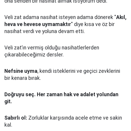
ona senden bir nasihat almak istiyorum dedi.
Veli zat adama nasihat isteyen adama dönerek "
Akıl,
heva ve hevese uymamaktır
" diye kısa ve öz bir
nasihat verdi ve yoluna devam etti.
Veli zat’ın vermiş olduğu nasihatlerlerden
çıkarabileceğimiz dersler.
Nefsine uyma
, kendi isteklerini ve geçici zevklerini
bir kenara bırak.
Doğruyu seç.
Her zaman hak ve adalet yolundan
git.
Sabırlı ol:
Zorluklar karşısında acele etme ve sakin
kal.