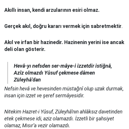
Akıllı insan, kendi arzularının esiri olmaz.
Gerçek akıl, doğru kararı vermek için sabretmektir
.
Akıl ve irfan bir hazinedir. Hazinenin yerini ise ancak
deli olan gösterir.
Hevâ-yı nefsden ser-mâye-i izzetdir istiğnâ,
Azîz olmazdı Yûsuf çekmese dâmen
Züleyhâ’dan
Nefsin hevâ ve hevesinden müstağnî olup uzak durmak,
insan için izzet ve şeref sermâyesidir.
Nitekim Hazret-i Yûsuf, Züleyhâ’nın ahlâksız davetinden
etek çekmese idi, aziz olamazdı. İzzetli bir şahsiyet
olamaz, Mısır’a vezir olamazdı.