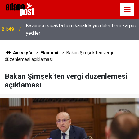
Kavurucu sıcakta hem kanalda yüzdüler hem karpuz
21:49
yediler
İletişim Başkanı Duran’ın “Dijital Egemenlik
21:31
Ekseninde 2. İletişim Şûrası ve Türkiye’nin Yeni
İletişim Vizyonu” başlıklı makales
Anasayfa
Ekonomi
Bakan Şimşek'ten vergi
düzenlemesi açıklaması
Bakan Şimşek'ten vergi düzenlemesi
açıklaması