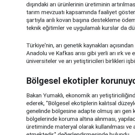
dışındaki arı ürünlerinin üretiminin artırılm
tarım mevzuatı kapsamında faaliyet gösteren
şartıyla arılı kovan başına destekleme ödeme
teknik eğitimler ve uygulamalı kurslar da d
Türkiye'nin, arı genetik kaynakları açısınd
Anadolu ve Kafkas arısı gibi yerli arı ırk ve
üniversiteler ve arı yetiştiricileri birlikleri 
Bölgesel ekotipler korunuy
Bakan Yumaklı, ekonomik arı yetiştiriciliğin
ederek, "Bölgesel ekotiplerin kalıtsal düze
genelinde bölgesine adapte olmuş arı gen ka
bölgelerinde koruma altına alınması, yapıla
üretiminde materyal olarak kullanılması ve
etmektedir." değerlendirmesinde bulundu.