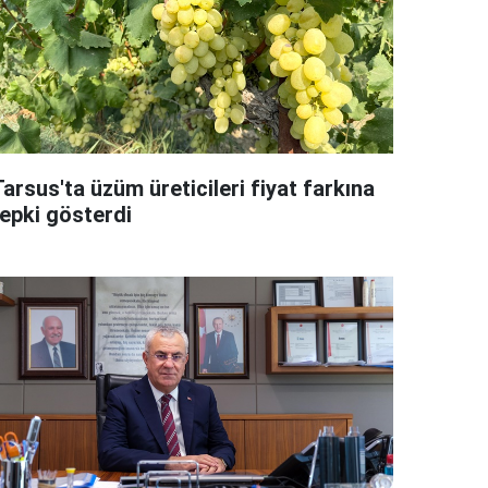
arsus'ta üzüm üreticileri fiyat farkına
tepki gösterdi