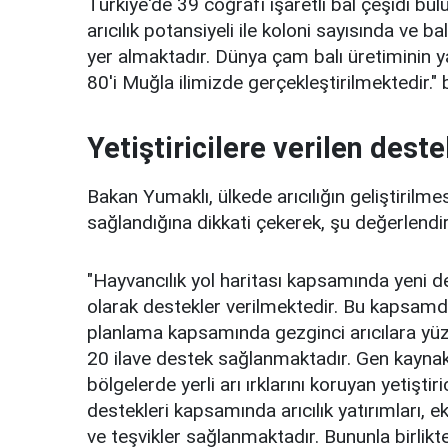
Türkiye'de 39 coğrafi işaretli bal çeşidi bul
arıcılık potansiyeli ile koloni sayısında ve b
yer almaktadır. Dünya çam balı üretiminin 
80'i Muğla ilimizde gerçekleştirilmektedir." bi
Yetiştiricilere verilen deste
Bakan Yumaklı, ülkede arıcılığın geliştirilmes
sağlandığına dikkati çekerek, şu değerlend
"Hayvancılık yol haritası kapsamında yeni d
olarak destekler verilmektedir. Bu kapsamda
planlama kapsamında gezginci arıcılara yüz
20 ilave destek sağlanmaktadır. Gen kaynakl
bölgelerde yerli arı ırklarını koruyan yetiştir
destekleri kapsamında arıcılık yatırımları, 
ve teşvikler sağlanmaktadır. Bununla birlikte 