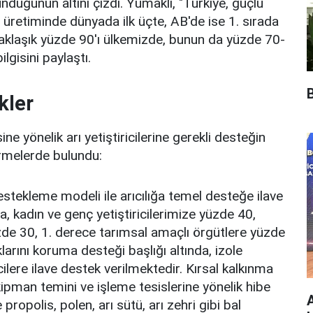
unduğunun altını çizdi. Yumaklı, "Türkiye, güçlü
al üretiminde dünyada ilk üçte, AB'de ise 1. sırada
yaklaşık yüzde 90'ı ülkemizde, bunun da yüzde 70-
lgisini paylaştı.
B
kler
ine yönelik arı yetiştiricilerine gerekli desteğin
irmelerde bulundu:
estekleme modeli ile arıcılığa temel desteğe ilave
, kadın ve genç yetiştiricilerimize yüzde 40,
de 30, 1. derece tarımsal amaçlı örgütlere yüzde
arını koruma desteği başlığı altında, izole
icilere ilave destek verilmektedir. Kırsal kalkınma
ekipman temini ve işleme tesislerine yönelik hibe
A
propolis, polen, arı sütü, arı zehri gibi bal