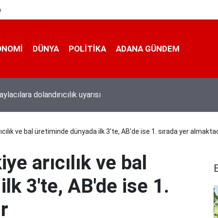
e
ONOMI
DÜNYA
POLİTİKA
ADANA GÜNDEM
antaj elde etti
cılık ve bal üretiminde dünyada ilk 3'te, AB'de ise 1. sırada yer almaktad
ye arıcılık ve bal
lk 3'te, AB'de ise 1.
r