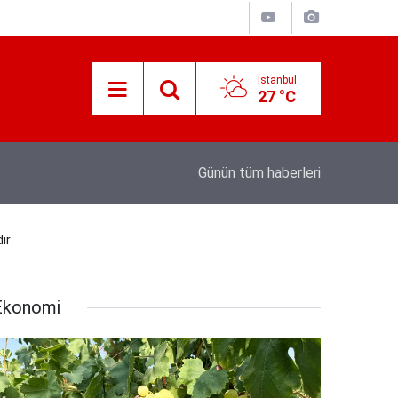
İstanbul
27 °C
07:22
Bosna-Hersek'ten hareket eden "Filistin Konv
Günün tüm
haberleri
ır
Ekonomi