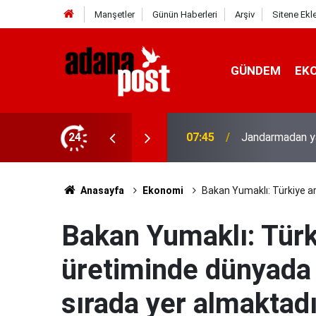
Manşetler
Günün Haberleri
Arşiv
Sitene Ekl
GÜNDEM
EK
24
07:26
Fenerbahçe, av
Anasayfa
Ekonomi
Bakan Yumaklı: Türkiye arı
Bakan Yumaklı: Türki
üretiminde dünyada i
sırada yer almaktadı