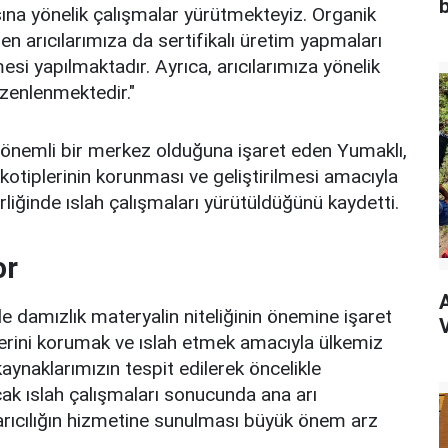
asına yönelik çalışmalar yürütmekteyiz. Organik
 arıcılarımıza da sertifikalı üretim yapmaları
si yapılmaktadır. Ayrıca, arıcılarımıza yönelik
üzenlenmektedir."
an önemli bir merkez olduğuna işaret eden Yumaklı,
 ekotiplerinin korunması ve geliştirilmesi amacıyla
işbirliğinde ıslah çalışmaları yürütüldüğünü kaydetti.
or
de damızlık materyalin niteliğinin önemine işaret
V
ylerini korumak ve ıslah etmek amacıyla ülkemiz
ynaklarımızın tespit edilerek öncelikle
cak ıslah çalışmaları sonucunda ana arı
 arıcılığın hizmetine sunulması büyük önem arz