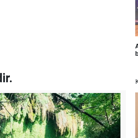
A
ir.
K