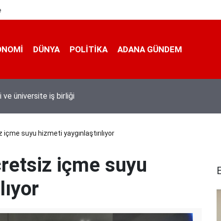
e
ONOMI
DÜNYA
POLİTİKA
ADANA GÜNDEM
 taşımacıları yeni plaka ihalesine tepki gösterdi
 içme suyu hizmeti yaygınlaştırılıyor
retsiz içme suyu
lıyor