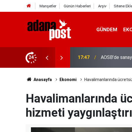
Manşetler
Günün Haberleri
Arşiv
Sitene Ekl
GÜNDEM
EK
24
17:41
Adana'da servis
Anasayfa
Ekonomi
Havalimanlarında ücretsiz
Havalimanlarında üc
hizmeti yaygınlaştırı