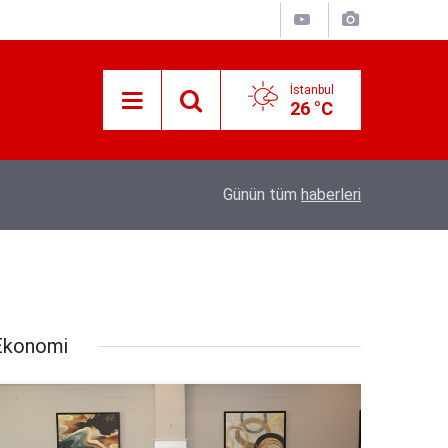
İstanbul
26 °C
Süreyya Yavuz Hanimefendi Adana Yedipinar 
17:30
Günün tüm
haberleri
Danişma Merkezini Ziyaret Etti
Ekonomi