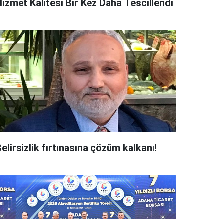
Hizmet Kalitesi Bir Kez Daha Tescillendi
elirsizlik fırtınasına çözüm kalkanı!