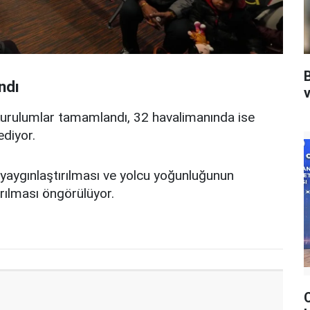
ndı
v
urulumlar tamamlandı, 32 havalimanında ise
ediyor.
aygınlaştırılması ve yolcu yoğunluğunun
ırılması öngörülüyor.
C