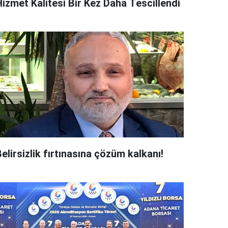
Hizmet Kalitesi Bir Kez Daha Tescillendi
elirsizlik fırtınasına çözüm kalkanı!