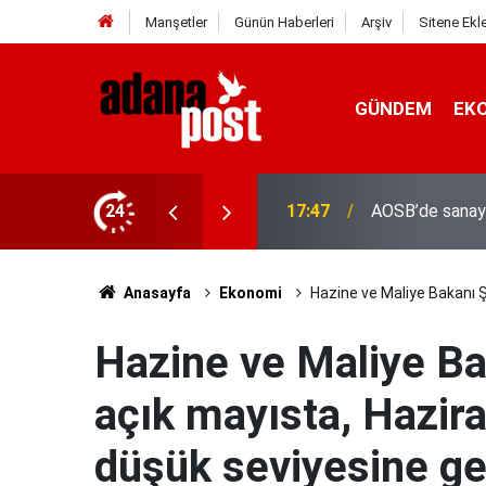
Manşetler
Günün Haberleri
Arşiv
Sitene Ekl
GÜNDEM
EK
24
17:41
Adana'da servis
Anasayfa
Ekonomi
Hazine ve Maliye Bakanı Ş
Hazine ve Maliye Bak
açık mayısta, Hazir
düşük seviyesine ger