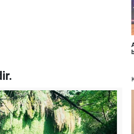
A
ir.
K