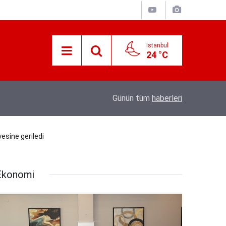
İstanbul
24 °C
Süreyya Yavuz Hanimefendi Adana Yedipinar 
17:30
Günün tüm
haberleri
Danişma Merkezini Ziyaret Etti
esine geriledi
Ekonomi