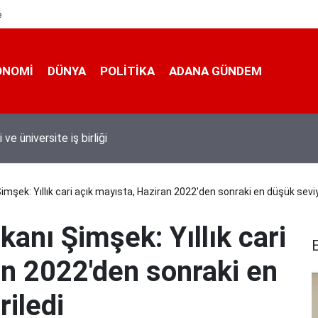
e
ONOMI
DÜNYA
POLİTİKA
ADANA GÜNDEM
 taşımacıları yeni plaka ihalesine tepki gösterdi
imşek: Yıllık cari açık mayısta, Haziran 2022'den sonraki en düşük seviy
anı Şimşek: Yıllık cari
an 2022'den sonraki en
iledi