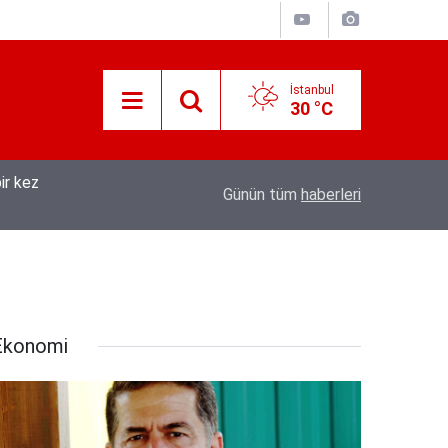
İstanbul
30 °C
07:45
Jandarmadan yaylacılara dolandırıcılık uyarıs
Günün tüm
haberleri
Ekonomi