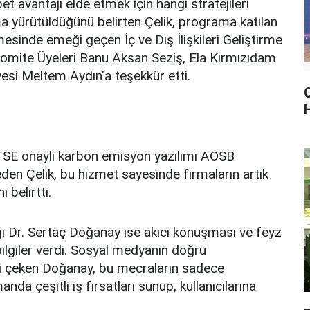
bet avantajı elde etmek için hangi stratejileri
a yürütüldüğünü belirten Çelik, programa katılan
sinde emeği geçen İç ve Dış İlişkileri Geliştirme
Komite Üyeleri Banu Aksan Seziş, Ela Kırmızıdam
si Meltem Aydın’a teşekkür etti.
C
TSE onaylı karbon emisyon yazılımı AOSB
en Çelik, bu hizmet sayesinde firmaların artık
 belirtti.
ğı Dr. Sertaç Doğanay ise akıcı konuşması ve feyz
 bilgiler verdi. Sosyal medyanın doğru
ati çeken Doğanay, bu mecraların sadece
a çeşitli iş fırsatları sunup, kullanıcılarına