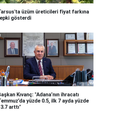
arsus'ta üzüm üreticileri fiyat farkına
tepki gösterdi
Başkan Kıvanç: "Adana’nın ihracatı
Temmuz’da yüzde 0.5, ilk 7 ayda yüzde
3.7 arttı"