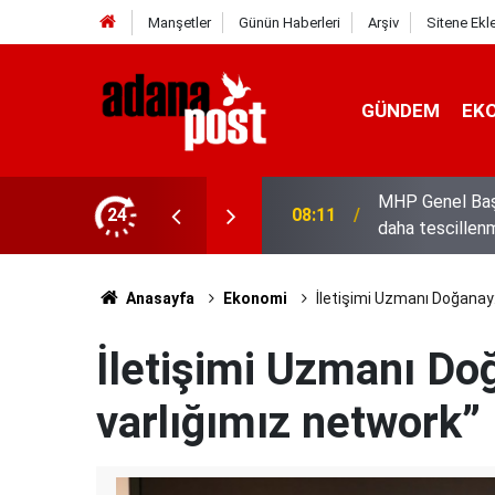
Manşetler
Günün Haberleri
Arşiv
Sitene Ekl
GÜNDEM
EK
yla bin yıllık kardeşliğimiz bir kez
24
08:04
Tarsus'ta üzüm 
Anasayfa
Ekonomi
İletişimi Uzmanı Doğanay:
İletişimi Uzmanı Doğ
varlığımız network”