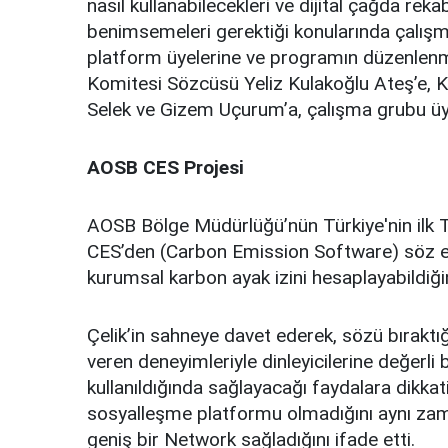
nasıl kullanabilecekleri ve dijital çağda reka
benimsemeleri gerektiği konularında çalışm
platform üyelerine ve programın düzenlenme
Komitesi Sözcüsü Yeliz Kulakoğlu Ateş’e, 
Selek ve Gizem Uçurum’a, çalışma grubu üye
AOSB CES Projesi
AOSB Bölge Müdürlüğü’nün Türkiye'nin ilk 
CES’den (Carbon Emission Software) söz ed
kurumsal karbon ayak izini hesaplayabildiğini
Çelik’in sahneye davet ederek, sözü bıraktı
veren deneyimleriyle dinleyicilerine değerli
kullanıldığında sağlayacağı faydalara dikk
sosyalleşme platformu olmadığını aynı zamand
geniş bir Network sağladığını ifade etti.