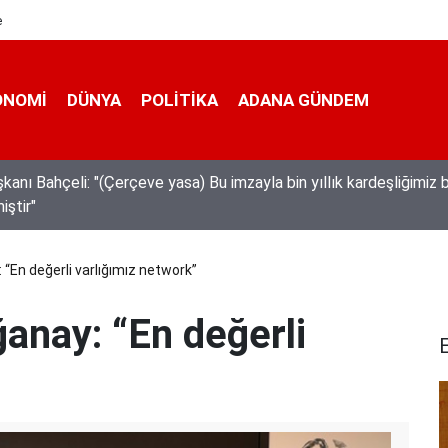
e
ONOMI
DÜNYA
POLİTİKA
ADANA GÜNDEM
üreticileri fiyat farkına tepki gösterdi
 “En değerli varlığımız network”
anay: “En değerli