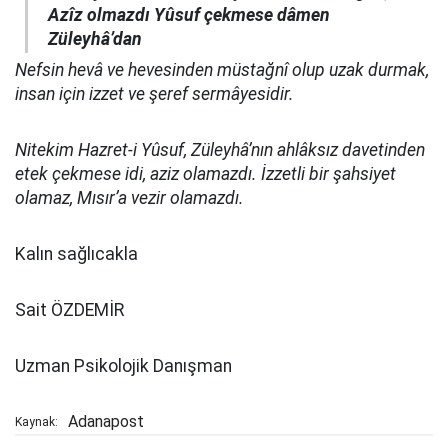
Azîz olmazdı Yûsuf çekmese dâmen
Züleyhâ’dan
Nefsin hevâ ve hevesinden müstağnî olup uzak durmak,
insan için izzet ve şeref sermâyesidir.
Nitekim Hazret-i Yûsuf, Züleyhâ’nın ahlâksız davetinden
etek çekmese idi, aziz olamazdı. İzzetli bir şahsiyet
olamaz, Mısır’a vezir olamazdı.
Kalın sağlıcakla
Sait ÖZDEMİR
Uzman Psikolojik Danışman
Adanapost
Kaynak: