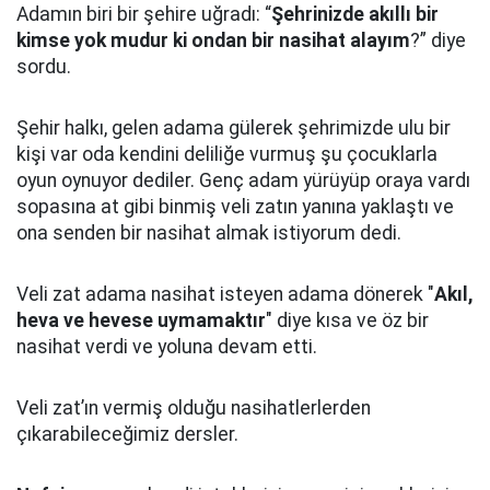
Adamın biri bir şehire uğradı: “
Şehrinizde akıllı bir
kimse yok mudur ki ondan bir nasihat alayım
?” diye
sordu.
Şehir halkı, gelen adama gülerek şehrimizde ulu bir
kişi var oda kendini deliliğe vurmuş şu çocuklarla
oyun oynuyor dediler.
Genç adam yürüyüp oraya vardı
sopasına at gibi binmiş veli zatın yanına yaklaştı
ve
ona senden bir nasihat almak istiyorum dedi.
Veli zat adama nasihat isteyen adama dönerek "
Akıl,
heva ve hevese uymamaktır
" diye kısa ve öz bir
nasihat verdi ve yoluna devam etti.
Veli zat’ın vermiş olduğu nasihatlerlerden
çıkarabileceğimiz dersler.