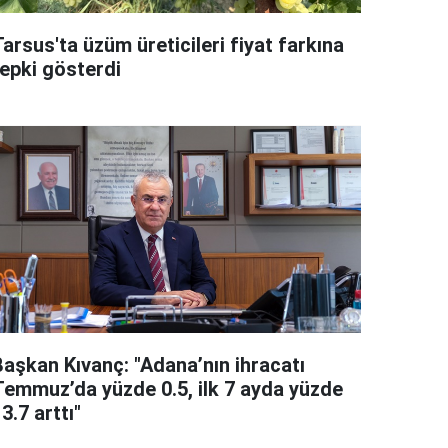
arsus'ta üzüm üreticileri fiyat farkına
tepki gösterdi
Başkan Kıvanç: "Adana’nın ihracatı
Temmuz’da yüzde 0.5, ilk 7 ayda yüzde
3.7 arttı"