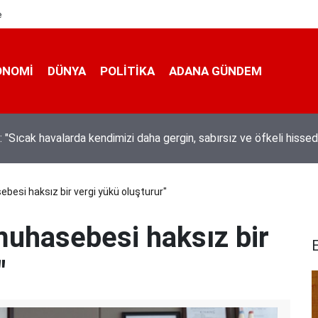
e
ONOMI
DÜNYA
POLİTİKA
ADANA GÜNDEM
ta hem kanalda yüzdüler hem karpuz yediler
besi haksız bir vergi yükü oluşturur"
muhasebesi haksız bir
"