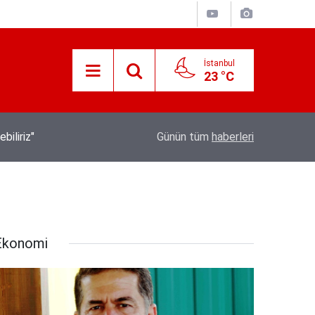
İstanbul
23 °C
İletişim Başkanı Duran’ın “Dijital Egemenlik Ek
21:31
Günün tüm
haberleri
Yeni İletişim Vizyonu” başlıklı makales
Ekonomi