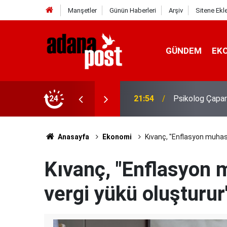
Manşetler
Günün Haberleri
Arşiv
Sitene Ekl
GÜNDEM
EK
gin, sabırsız ve öfkeli hissedebiliriz"
24
21:49
Kavurucu sıcak
Anasayfa
Ekonomi
Kıvanç, "Enflasyon muhase
Kıvanç, "Enflasyon 
vergi yükü oluşturur