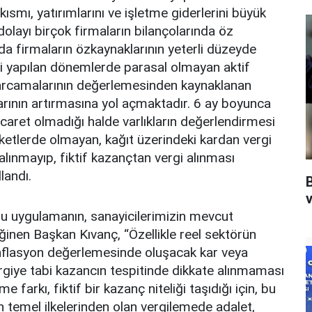
ısmı, yatırımlarını ve işletme giderlerini büyük
layı birçok firmaların bilançolarında öz
da firmaların özkaynaklarının yeterli düzeyde
 yapılan dönemlerde parasal olmayan aktif
 harcamalarının değerlemesinden kaynaklanan
arının artırmasına yol açmaktadır. 6 ay boyunca
ticaret olmadığı halde varlıkların değerlendirmesi
ketlerde olmayan, kağıt üzerindeki kardan vergi
lınmayıp, fiktif kazançtan vergi alınması
landı.
v
bu uygulamanın, sanayicilerimizin mevcut
inen Başkan Kıvanç, “Özellikle reel sektörün
enflasyon değerlemesinde oluşacak kar veya
ergiye tabi kazancın tespitinde dikkate alınmaması
farkı, fiktif bir kazanç niteliği taşıdığı için, bu
ın temel ilkelerinden olan vergilemede adalet,