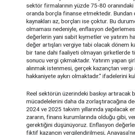
sektör firmalarının yüzde 75-80 oranındaki k
oranda borçla finanse etmektedir. Bundan do
kaynakları az, borçları ise çoktur. Bu durum
olmaması nedeniyle, enflasyon değerlemesi
değerlerin yani sabit kıymetler ve yatırım
değer artışları vergiye tabi olacak dönem k
bir tane dahi faaliyeti olmayan şirketlerde 
sonucu vergi çıkmaktadır. Yatırım yapan şir
alınmak istenmesi, gerçek kazançtan vergi a
hakkaniyete aykırı olmaktadır." ifadelerini kul
Reel sektörün üzerindeki baskıyı artıracak 
mücadelelerini daha da zorlaştıracağına değ
2024 ve 2025 takvim yıllarında yapılacak 
zararın, finans kurumlarında olduğu gibi, v
gerektiğini düşünüyoruz. Enflasyon değerleme 
fiktif kazancın vergilendirilmesi, Anayasa’n