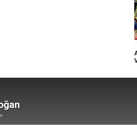
V
doğan
 >