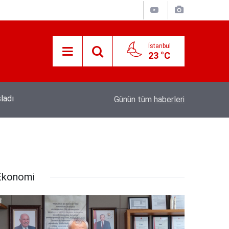
İstanbul
23 °C
19:56
Kıymetli Cumhurbaşkanımız’a Arz Olunur
Günün tüm
haberleri
Ekonomi