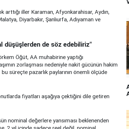
V
ok arttığı iller Karaman, Afyonkarahisar, Aydın,
alatya, Diyarbakır, Şanlıurfa, Adıyaman ve
l düşüşlerden de söz edebiliriz"
örkem Öğüt, AA muhabirine yaptığı
aşımın zorlaşması nedeniyle nakit gücünün hakim
, bu süreçte pazarlık paylarının önemli ölçüde
A
utlarda fiyatları aşağıya çektiğini dile getiren
şüşün nominal değerlere yansıması beklenenden
, 2 yıl içinde sadece reel değil, nominal