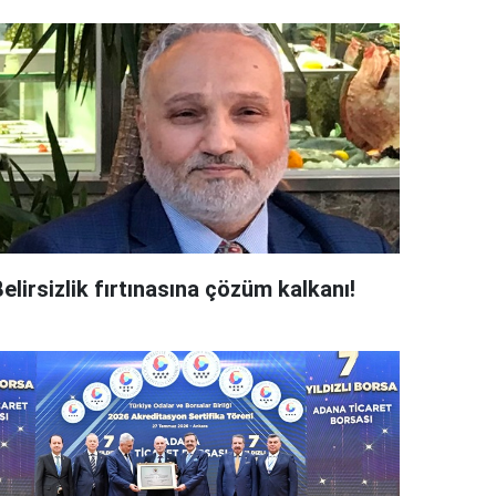
elirsizlik fırtınasına çözüm kalkanı!