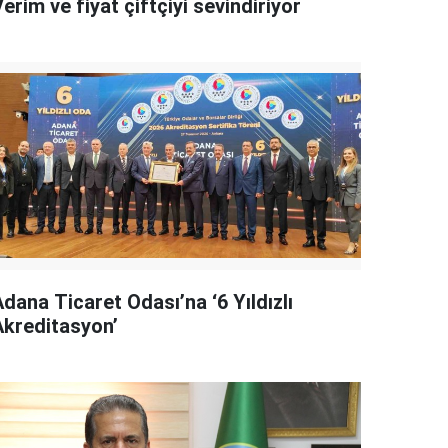
erim ve fiyat çiftçiyi sevindiriyor
dana Ticaret Odası’na ‘6 Yıldızlı
Akreditasyon’