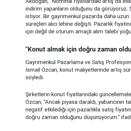
Akdoğan, "Nominal fiyatlardaki artış da eski 
indirim yapanların olduğunu da görüyoruz. 
istiyor. Bir gayrimenkul pazarda daha uzun sü
süreçleri alıcı lehine değişti. Pazarlık fiya
için değil de oturum amaçlı alım talebi yo
"Konut almak için doğru zaman ol
Gayrimenkul Pazarlama ve Satış Profesyon
İsmail Özcan, konut maliyetlerinde artış sürs
söyledi.
Şirketlerin konut fiyatlarındaki güncellemeler
Özcan, "Ancak piyasa daraldı, yabancının taleb
negatif etkilediği için pazarlıkla satış fiy
doğru zaman olduğunu düşünüyorum." ifadele