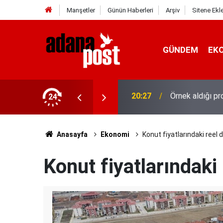
Manşetler
Günün Haberleri
Arşiv
Sitene Ekl
GÜNDEM
EK
stanede asistan doktorluğa başladı
24
20:20
10 yıl saklana
Anasayfa
Ekonomi
Konut fiyatlarındaki reel
Konut fiyatlarındaki