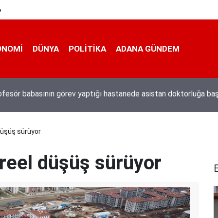
e
ONOMI
DÜNYA
POLİTİKA
ADANA GÜNDEM
n darbeci Karatepe Muğla’dan böyle kaçmıştı
 düşüş sürüyor
 reel düşüş sürüyor