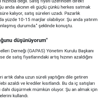
hızında değil. Satış fiyatı üzerinden direkt
Şu anda alıcının eli güçlü çünkü herkes satmak
re kalıyor, satış süreleri uzadı. Pazarlık
tında yüzde 10-15 marjlar olabiliyor. Şu anda yatırım
ğunlaşmış durumda." şeklinde konuştu.
duğunu düşünüyorum"
elleri Derneği (GAPAS) Yönetim Kurulu Başkanı
e de satış fiyatlarındaki artış hızının azaldığını
i artık daha uzun süreli yaptığını dile getiren
i azaldı ve krediler kısıtlandı. Bu da iç satışları
atını dahi düşürmek mümkün oluyor. Şu an almak için
rini kullandı.