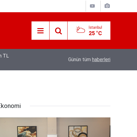
İstanbul
25 °C
12:53
Hava 40, asfalt 200 derece: Adana’da işçileri
Günün tüm
haberleri
Ekonomi