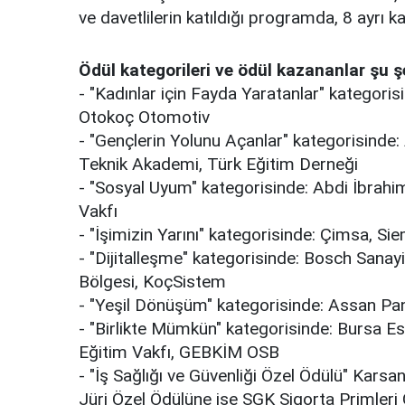
ve davetlilerin katıldığı programda, 8 ayrı k
Ödül kategorileri ve ödül kazananlar şu ş
- "Kadınlar için Fayda Yaratanlar" kategorisi
Otokoç Otomotiv
- "Gençlerin Yolunu Açanlar" kategorisinde: 
Teknik Akademi, Türk Eğitim Derneği
- "Sosyal Uyum" kategorisinde: Abdi İbrahim
Vakfı
- "İşimizin Yarını" kategorisinde: Çimsa, S
- "Dijitalleşme" kategorisinde: Bosch Sanay
Bölgesi, KoçSistem
- "Yeşil Dönüşüm" kategorisinde: Assan Pa
- "Birlikte Mümkün" kategorisinde: Bursa Es
Eğitim Vakfı, GEBKİM OSB
- "İş Sağlığı ve Güvenliği Özel Ödülü" Kars
Jüri Özel Ödülüne ise SGK Sigorta Primleri