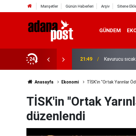
Manşetler
Günün Haberleri
Arşiv
Sitene Ekl
GÜNDEM
EK
gin, sabırsız ve öfkeli hissedebiliriz"
24
21:49
Kavurucu sıcak
Anasayfa
Ekonomi
TİSK'in "Ortak Yarınlar Ö
TİSK'in "Ortak Yarın
düzenlendi