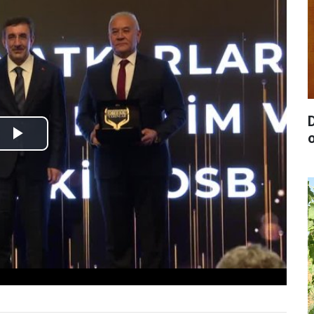
D
Play
Video