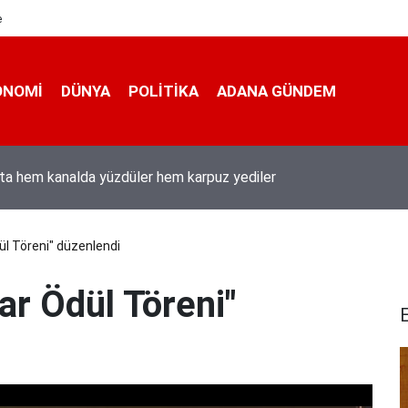
e
ONOMI
DÜNYA
POLİTİKA
ADANA GÜNDEM
ta hem kanalda yüzdüler hem karpuz yediler
dül Töreni" düzenlendi
lar Ödül Töreni"