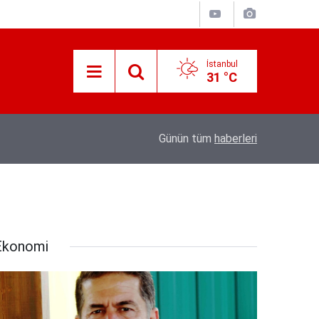
İstanbul
31 °C
İletişim Başkanı Duran’ın “Dijital Egemenlik Ek
21:31
Günün tüm
haberleri
Yeni İletişim Vizyonu” başlıklı makales
Ekonomi