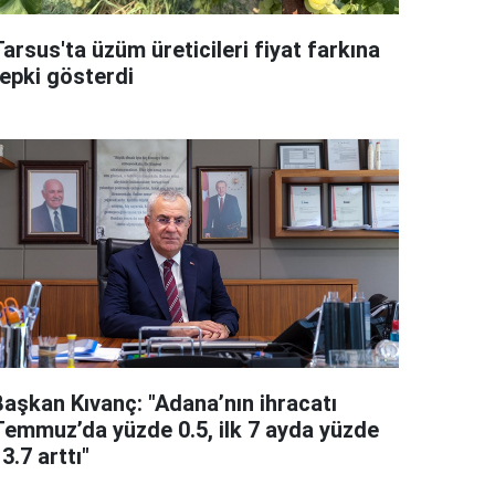
arsus'ta üzüm üreticileri fiyat farkına
tepki gösterdi
Başkan Kıvanç: "Adana’nın ihracatı
Temmuz’da yüzde 0.5, ilk 7 ayda yüzde
3.7 arttı"