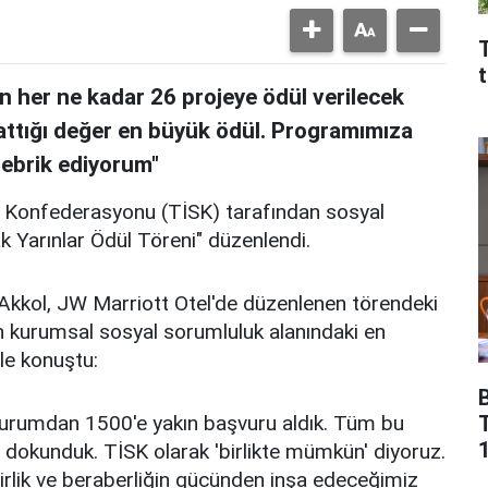
T
n her ne kadar 26 projeye ödül verilecek
attığı değer en büyük ödül. Programımıza
ebrik ediyorum"
ı Konfederasyonu (TİSK) tarafından sosyal
ak Yarınlar Ödül Töreni" düzenlendi.
kkol, JW Marriott Otel'de düzenlenen törendeki
in kurumsal sosyal sorumluluk alanındaki en
le konuştu:
kurumdan 1500'e yakın başvuru aldık. Tüm bu
1
a dokunduk. TİSK olarak 'birlikte mümkün' diyoruz.
 birlik ve beraberliğin gücünden inşa edeceğimiz