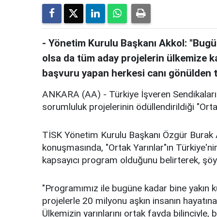
- Yönetim Kurulu Başkanı Akkol: "Bugü
olsa da tüm aday projelerin ülkemize k
başvuru yapan herkesi canı gönülden t
ANKARA (AA) - Türkiye İşveren Sendikalar
sorumluluk projelerinin ödüllendirildiği "Ort
TİSK Yönetim Kurulu Başkanı Özgür Burak A
konuşmasında, "Ortak Yarınlar"ın Türkiye'n
kapsayıcı program olduğunu belirterek, şöy
"Programımız ile bugüne kadar bine yakın 
projelerle 20 milyonu aşkın insanın hayatın
Ülkemizin yarınlarını ortak fayda bilinciyle,