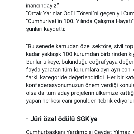
inancındayız."
"Ortak Yarınlar Ödül Töreni"ni geçen yıl Cu
"Cumhuriyet'in 100. Yılında Çalışma Hayatı"
şunları kaydetti:
"Bu senede kamudan özel sektöre, sivil top
kadar yaklaşık 100 kurumdan birbirinden kıy
Bunlar ülkeye, bulunduğu coğrafyaya değer 
fayda yaratan tüm kurumlara ayrı ayrı canı
farklı kategoride değerlendirildi. Her bir ka
konfederasyonumuzun önem verdiği konular.
olsa da tüm aday projelerin ülkemize kattı
yapan herkesi canı gönülden tebrik ediyoru
- Jüri özel ödülü SGK'ye
Cumhurbaşkanı Yardımcısı Cevdet Yılmaz, Ç