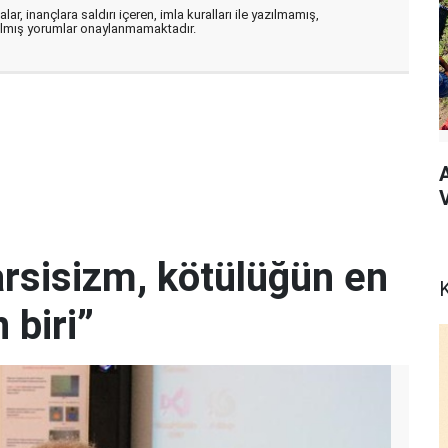
ar, inançlara saldırı içeren, imla kuralları ile yazılmamış,
zılmış yorumlar onaylanmamaktadır.
V
arsisizm, kötülüğün en
K
 biri”