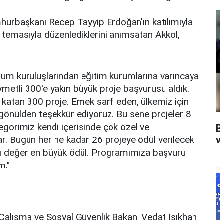
mhurbaşkanı Recep Tayyip Erdoğan'ın katılımıyla
 temasıyla düzenlediklerini anımsatan Akkol,
lum kuruluşlarından eğitim kurumlarına varıncaya
metli 300'e yakın büyük proje başvurusu aldık.
katan 300 proje. Emek sarf eden, ülkemiz için
 gönülden teşekkür ediyoruz. Bu sene projeler 8
tegorimiz kendi içerisinde çok özel ve
 Bugün her ne kadar 26 projeye ödül verilecek
v
ğı değer en büyük ödül. Programımıza başvuru
m."
alışma ve Sosyal Güvenlik Bakanı Vedat Işıkhan