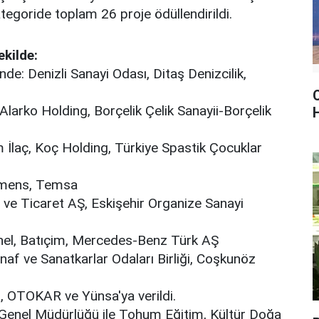
ategoride toplam 26 proje ödüllendirildi.
ekilde:
nde: Denizli Sanayi Odası, Ditaş Denizcilik,
C
Alarko Holding, Borçelik Çelik Sanayii-Borçelik
 İlaç, Koç Holding, Türkiye Spastik Çocuklar
iemens, Temsa
i ve Ticaret AŞ, Eskişehir Organize Sanayi
nel, Batıçim, Mercedes-Benz Türk AŞ
naf ve Sanatkarlar Odaları Birliği, Coşkunöz
an, OTOKAR ve Yünsa'ya verildi.
 Genel Müdürlüğü ile Tohum Eğitim, Kültür Doğa