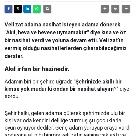
Veli zat adama nasihat isteyen adama dönerek
"Akıl, heva ve hevese uymamaktır" diye kısa ve öz
bir nasihat verdi ve yoluna devam etti. Veli zat’ın
vermiş olduğu nasihatlerlerden çıkarabileceğimiz
dersler.
Akıl irfan bir hazinedir.
Adamın biri bir şehire uğradı: “
Şehrinizde akıllı bir
kimse yok mudur ki ondan bir nasihat alayım
?” diye
sordu.
Şehir halkı, gelen adama gülerek şehrimizde ulu bir
kişi var oda kendini deliliğe vurmuş şu çocuklarla
oyun oynuyor dediler.
Genç adam yürüyüp oraya vardı
sopasına at gibi binmiş veli zatın yanına yaklaştı
ve