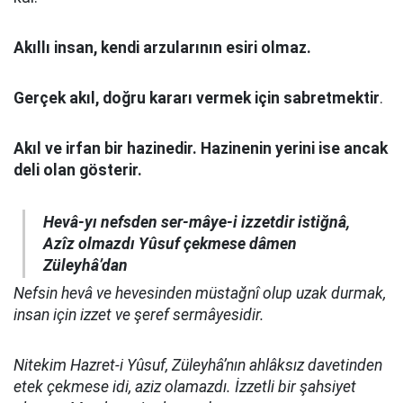
Akıllı insan, kendi arzularının esiri olmaz.
Gerçek akıl, doğru kararı vermek için sabretmektir
.
Akıl ve irfan bir hazinedir. Hazinenin yerini ise ancak
deli olan gösterir.
Hevâ-yı nefsden ser-mâye-i izzetdir istiğnâ,
Azîz olmazdı Yûsuf çekmese dâmen
Züleyhâ’dan
Nefsin hevâ ve hevesinden müstağnî olup uzak durmak,
insan için izzet ve şeref sermâyesidir.
Nitekim Hazret-i Yûsuf, Züleyhâ’nın ahlâksız davetinden
etek çekmese idi, aziz olamazdı. İzzetli bir şahsiyet