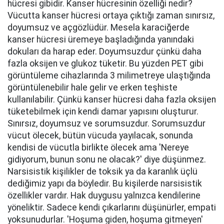
hücresi gibidir. Kanser hücresinin özelliği nedir?
Vücutta kanser hücresi ortaya çıktığı zaman sınırsız,
doyumsuz ve açgözlüdür. Mesela karaciğerde
kanser hücresi üremeye başladığında yanındaki
dokuları da harap eder. Doyumsuzdur çünkü daha
fazla oksijen ve glukoz tüketir. Bu yüzden PET gibi
görüntüleme cihazlarında 3 milimetreye ulaştığında
görüntülenebilir hale gelir ve erken teşhiste
kullanılabilir. Çünkü kanser hücresi daha fazla oksijen
tüketebilmek için kendi damar yapısını oluşturur.
Sınırsız, doyumsuz ve sorumsuzdur. Sorumsuzdur
vücut ölecek, bütün vücuda yayılacak, sonunda
kendisi de vücutla birlikte ölecek ama 'Nereye
gidiyorum, bunun sonu ne olacak?' diye düşünmez.
Narsisistik kişilikler de toksik ya da karanlık üçlü
dediğimiz yapı da böyledir. Bu kişilerde narsisistik
özellikler vardır. Hak duygusu yalnızca kendilerine
yöneliktir. Sadece kendi çıkarlarını düşünürler, empati
yoksunudurlar. 'Hoşuma giden, hoşuma gitmeyen'