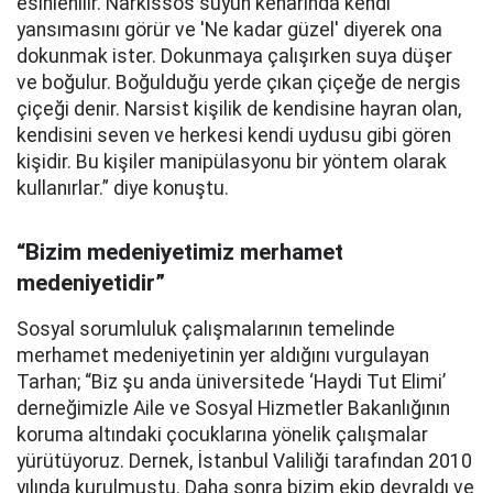
esinlenilir. Narkissos suyun kenarında kendi
yansımasını görür ve 'Ne kadar güzel' diyerek ona
dokunmak ister. Dokunmaya çalışırken suya düşer
ve boğulur. Boğulduğu yerde çıkan çiçeğe de nergis
çiçeği denir. Narsist kişilik de kendisine hayran olan,
kendisini seven ve herkesi kendi uydusu gibi gören
kişidir. Bu kişiler manipülasyonu bir yöntem olarak
kullanırlar.” diye konuştu.
“Bizim medeniyetimiz merhamet
medeniyetidir”
Sosyal sorumluluk çalışmalarının temelinde
merhamet medeniyetinin yer aldığını vurgulayan
Tarhan; “Biz şu anda üniversitede ‘Haydi Tut Elimi’
derneğimizle Aile ve Sosyal Hizmetler Bakanlığının
koruma altındaki çocuklarına yönelik çalışmalar
yürütüyoruz. Dernek, İstanbul Valiliği tarafından 2010
yılında kurulmuştu. Daha sonra bizim ekip devraldı ve