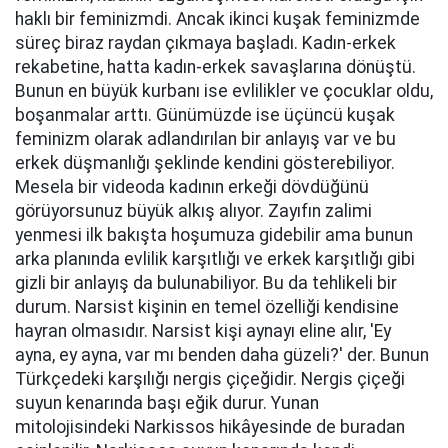
haklı bir feminizmdi. Ancak ikinci kuşak feminizmde
süreç biraz raydan çıkmaya başladı. Kadın-erkek
rekabetine, hatta kadın-erkek savaşlarına dönüştü.
Bunun en büyük kurbanı ise evlilikler ve çocuklar oldu,
boşanmalar arttı. Günümüzde ise üçüncü kuşak
feminizm olarak adlandırılan bir anlayış var ve bu
erkek düşmanlığı şeklinde kendini gösterebiliyor.
Mesela bir videoda kadının erkeği dövdüğünü
görüyorsunuz büyük alkış alıyor. Zayıfın zalimi
yenmesi ilk bakışta hoşumuza gidebilir ama bunun
arka planında evlilik karşıtlığı ve erkek karşıtlığı gibi
gizli bir anlayış da bulunabiliyor. Bu da tehlikeli bir
durum. Narsist kişinin en temel özelliği kendisine
hayran olmasıdır. Narsist kişi aynayı eline alır, 'Ey
ayna, ey ayna, var mı benden daha güzeli?' der. Bunun
Türkçedeki karşılığı nergis çiçeğidir. Nergis çiçeği
suyun kenarında başı eğik durur. Yunan
mitolojisindeki Narkissos hikâyesinde de buradan