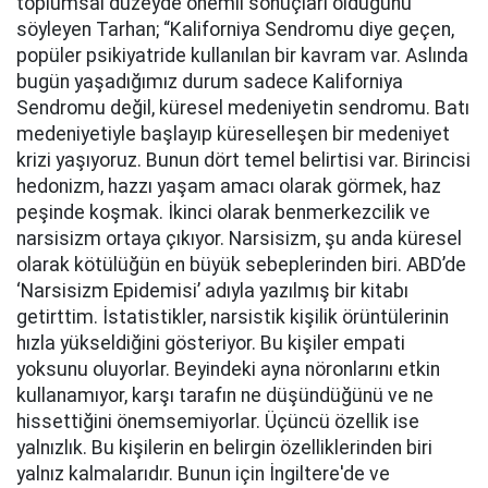
toplumsal düzeyde önemli sonuçları olduğunu
söyleyen Tarhan; “Kaliforniya Sendromu diye geçen,
popüler psikiyatride kullanılan bir kavram var. Aslında
bugün yaşadığımız durum sadece Kaliforniya
Sendromu değil, küresel medeniyetin sendromu. Batı
medeniyetiyle başlayıp küreselleşen bir medeniyet
krizi yaşıyoruz. Bunun dört temel belirtisi var. Birincisi
hedonizm, hazzı yaşam amacı olarak görmek, haz
peşinde koşmak. İkinci olarak benmerkezcilik ve
narsisizm ortaya çıkıyor. Narsisizm, şu anda küresel
olarak kötülüğün en büyük sebeplerinden biri. ABD’de
‘Narsisizm Epidemisi’ adıyla yazılmış bir kitabı
getirttim. İstatistikler, narsistik kişilik örüntülerinin
hızla yükseldiğini gösteriyor. Bu kişiler empati
yoksunu oluyorlar. Beyindeki ayna nöronlarını etkin
kullanamıyor, karşı tarafın ne düşündüğünü ve ne
hissettiğini önemsemiyorlar. Üçüncü özellik ise
yalnızlık. Bu kişilerin en belirgin özelliklerinden biri
yalnız kalmalarıdır. Bunun için İngiltere'de ve