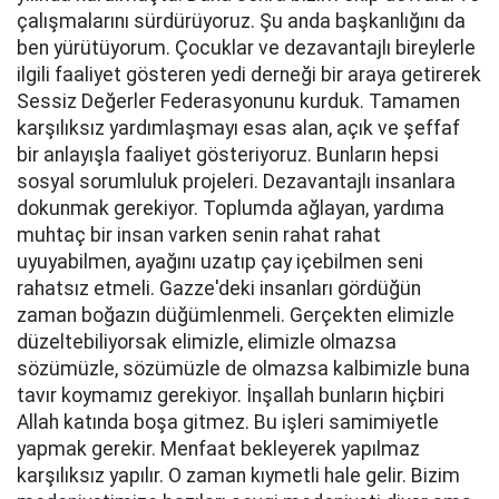
çalışmalarını sürdürüyoruz. Şu anda başkanlığını da
ben yürütüyorum. Çocuklar ve dezavantajlı bireylerle
ilgili faaliyet gösteren yedi derneği bir araya getirerek
Sessiz Değerler Federasyonunu kurduk. Tamamen
karşılıksız yardımlaşmayı esas alan, açık ve şeffaf
bir anlayışla faaliyet gösteriyoruz. Bunların hepsi
sosyal sorumluluk projeleri. Dezavantajlı insanlara
dokunmak gerekiyor. Toplumda ağlayan, yardıma
muhtaç bir insan varken senin rahat rahat
uyuyabilmen, ayağını uzatıp çay içebilmen seni
rahatsız etmeli. Gazze'deki insanları gördüğün
zaman boğazın düğümlenmeli. Gerçekten elimizle
düzeltebiliyorsak elimizle, elimizle olmazsa
sözümüzle, sözümüzle de olmazsa kalbimizle buna
tavır koymamız gerekiyor. İnşallah bunların hiçbiri
Allah katında boşa gitmez. Bu işleri samimiyetle
yapmak gerekir. Menfaat bekleyerek yapılmaz
karşılıksız yapılır. O zaman kıymetli hale gelir. Bizim