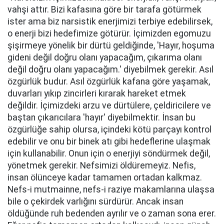
vahşi attır. Bizi kafasına göre bir tarafa götürmek
ister ama biz narsistik enerjimizi terbiye edebilirsek,
o enerji bizi hedefimize götürür. İçimizden egomuzu
şişirmeye yönelik bir dürtü geldiğinde, 'Hayır, hoşuma
gideni değil doğru olanı yapacağım, çıkarıma olanı
değil doğru olanı yapacağım.' diyebilmek gerekir. Asıl
özgürlük budur. Asıl özgürlük kafana göre yaşamak,
duvarları yıkıp zincirleri kırarak hareket etmek
değildir. İçimizdeki arzu ve dürtülere, çeldiricilere ve
baştan çıkarıcılara 'hayır' diyebilmektir. İnsan bu
özgürlüğe sahip olursa, içindeki kötü parçayı kontrol
edebilir ve onu bir binek atı gibi hedeflerine ulaşmak
için kullanabilir. Onun için o enerjiyi söndürmek değil,
yönetmek gerekir. Nefsimizi öldüremeyiz. Nefis,
insan ölünceye kadar tamamen ortadan kalkmaz.
Nefs-i mutmainne, nefs-i raziye makamlarına ulaşsa
bile o çekirdek varlığını sürdürür. Ancak insan
öldüğünde ruh bedenden ayrılır ve o zaman sona erer.