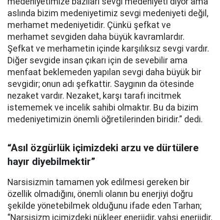
medeniyetimize bazıları sevgi medeniyeti diyor ama
aslında bizim medeniyetimiz sevgi medeniyeti değil,
merhamet medeniyetidir. Çünkü şefkat ve
merhamet sevgiden daha büyük kavramlardır.
Şefkat ve merhametin içinde karşılıksız sevgi vardır.
Diğer sevgide insan çıkarı için de sevebilir ama
menfaat beklemeden yapılan sevgi daha büyük bir
sevgidir; onun adı şefkattir. Saygının da ötesinde
nezaket vardır. Nezaket, karşı tarafı incitmek
istememek ve incelik sahibi olmaktır. Bu da bizim
medeniyetimizin önemli öğretilerinden biridir.” dedi.
“Asıl özgürlük içimizdeki arzu ve dürtülere
hayır diyebilmektir”
Narsisizmin tamamen yok edilmesi gereken bir
özellik olmadığını, önemli olanın bu enerjiyi doğru
şekilde yönetebilmek olduğunu ifade eden Tarhan;
“Narsisizm içimizdeki nükleer enerjidir, vahşi enerjidir,