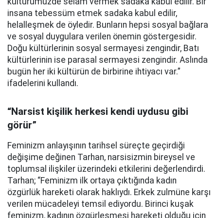
kültürümüzde selam vermek sadaka kabul edilir. Bir
insana tebessüm etmek sadaka kabul edilir,
helalleşmek de öyledir. Bunların hepsi sosyal bağlara
ve sosyal duygulara verilen önemin göstergesidir.
Doğu kültürlerinin sosyal sermayesi zengindir, Batı
kültürlerinin ise parasal sermayesi zengindir. Aslında
bugün her iki kültürün de birbirine ihtiyacı var.”
ifadelerini kullandı.
“Narsist kişilik herkesi kendi uydusu gibi
görür”
Feminizm anlayışının tarihsel süreçte geçirdiği
değişime değinen Tarhan, narsisizmin bireysel ve
toplumsal ilişkiler üzerindeki etkilerini değerlendirdi.
Tarhan; “Feminizm ilk ortaya çıktığında kadın
özgürlük hareketi olarak haklıydı. Erkek zulmüne karşı
verilen mücadeleyi temsil ediyordu. Birinci kuşak
feminizm, kadının özgürleşmesi hareketi olduğu için