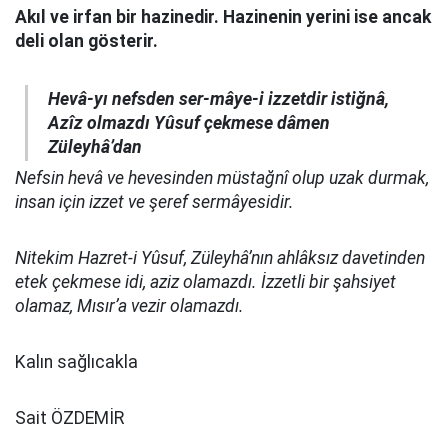
Akıl ve irfan bir hazinedir. Hazinenin yerini ise ancak
deli olan gösterir.
Hevâ-yı nefsden ser-mâye-i izzetdir istiğnâ,
Azîz olmazdı Yûsuf çekmese dâmen
Züleyhâ’dan
Nefsin hevâ ve hevesinden müstağnî olup uzak durmak,
insan için izzet ve şeref sermâyesidir.
Nitekim Hazret-i Yûsuf, Züleyhâ’nın ahlâksız davetinden
etek çekmese idi, aziz olamazdı. İzzetli bir şahsiyet
olamaz, Mısır’a vezir olamazdı.
Kalın sağlıcakla
Sait ÖZDEMİR