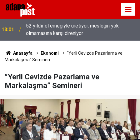
52 yıldır el emeğiyle üretiyor, mesleğin yok
13:01
olmamasına karşı direniyor
Hava 40, asfalt 200 derece: Adana’da işçilerin zorlu
12:53
mesaisi
Anasayfa
Ekonomi
“Yerli Cevizde Pazarlama ve
Markalaşma” Semineri
“Yerli Cevizde Pazarlama ve
Markalaşma” Semineri