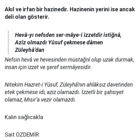
Akıl ve irfan bir hazinedir. Hazinenin yerini ise ancak
deli olan gösterir.
Hevâ-yı nefsden ser-mâye-i izzetdir istiğnâ,
Azîz olmazdı Yûsuf çekmese dâmen
Züleyhâ’dan
Nefsin hevâ ve hevesinden müstağnî olup uzak durmak,
insan için izzet ve şeref sermâyesidir.
Nitekim Hazret-i Yûsuf, Züleyhâ’nın ahlâksız davetinden
etek çekmese idi, aziz olamazdı. İzzetli bir şahsiyet
olamaz, Mısır’a vezir olamazdı.
Kalın sağlıcakla
Sait ÖZDEMİR