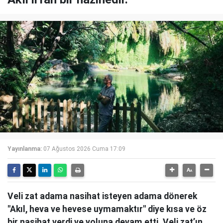
Yayınlanma:
07 Ağustos 2026 Cuma 17:09
Veli zat adama nasihat isteyen adama dönerek
"Akıl, heva ve hevese uymamaktır" diye kısa ve öz
bir nasihat verdi ve yoluna devam etti. Veli zat’ın