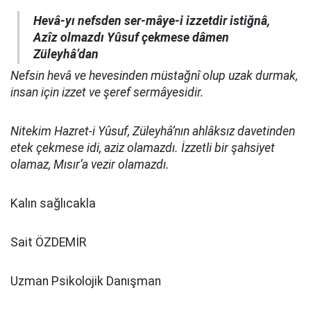
Hevâ-yı nefsden ser-mâye-i izzetdir istiğnâ,
Azîz olmazdı Yûsuf çekmese dâmen
Züleyhâ’dan
Nefsin hevâ ve hevesinden müstağnî olup uzak durmak,
insan için izzet ve şeref sermâyesidir.
Nitekim Hazret-i Yûsuf, Züleyhâ’nın ahlâksız davetinden
etek çekmese idi, aziz olamazdı. İzzetli bir şahsiyet
olamaz, Mısır’a vezir olamazdı.
Kalın sağlıcakla
Sait ÖZDEMİR
Uzman Psikolojik Danışman