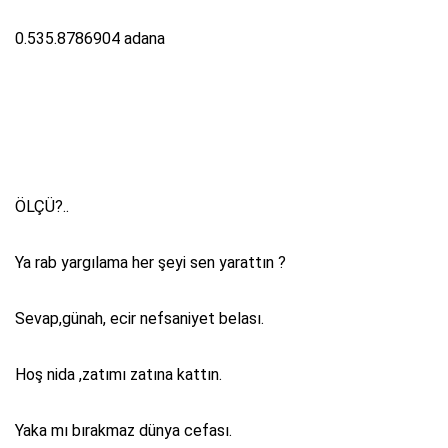
0.535.8786904 adana
ÖLÇÜ?..
Ya rab yargılama her şeyi sen yarattın ?
Sevap,günah, ecir nefsaniyet belası.
Hoş nida ,zatımı zatına kattın.
Yaka mı bırakmaz dünya cefası.