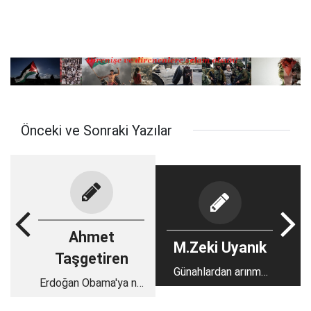
Önceki ve Sonraki Yazılar
Ahmet
M.Zeki Uyanık
Taşgetiren
Günahlardan arınma
Erdoğan Obama'ya ne
sevaplarla donanma
diyecek?
mevsimi üç aylar?