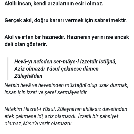
Akıllı insan, kendi arzularının esiri olmaz.
Gerçek akıl, doğru kararı vermek için sabretmektir
.
Akıl ve irfan bir hazinedir. Hazinenin yerini ise ancak
deli olan gösterir.
Hevâ-yı nefsden ser-mâye-i izzetdir istiğnâ,
Azîz olmazdı Yûsuf çekmese dâmen
Züleyhâ’dan
Nefsin hevâ ve hevesinden müstağnî olup uzak durmak,
insan için izzet ve şeref sermâyesidir.
Nitekim Hazret-i Yûsuf, Züleyhâ’nın ahlâksız davetinden
etek çekmese idi, aziz olamazdı. İzzetli bir şahsiyet
olamaz, Mısır’a vezir olamazdı.