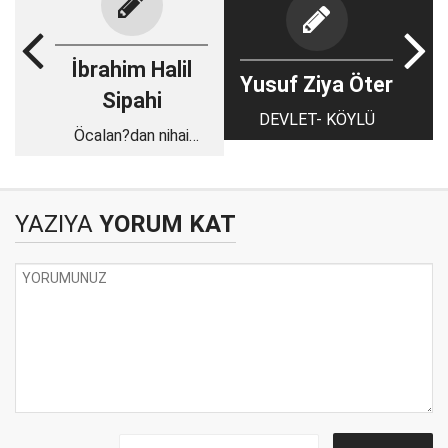
İbrahim Halil
Yusuf Ziya Öter
Sipahi
DEVLET- KÖYLÜ
Öcalan?dan nihai
hedefine son adım,
YAZIYA
YORUM KAT