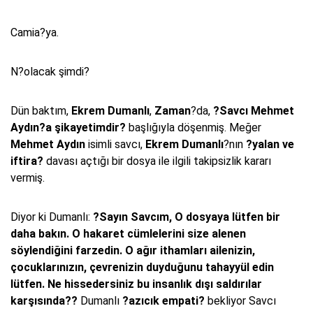
Camia?ya.
N?olacak şimdi?
Dün baktım,
Ekrem Dumanlı
,
Zaman
?da,
?Savcı Mehmet
Aydın?a şikayetimdir?
başlığıyla döşenmiş. Meğer
Mehmet Aydın
isimli savcı,
Ekrem Dumanlı
?nın
?yalan ve
iftira?
davası açtığı bir dosya ile ilgili takipsizlik kararı
vermiş.
Diyor ki Dumanlı:
?Sayın Savcım, O dosyaya lütfen bir
daha bakın. O hakaret cümlelerini size alenen
söylendiğini farzedin. O ağır ithamları ailenizin,
çocuklarınızın, çevrenizin duyduğunu tahayyül edin
lütfen. Ne hissedersiniz bu insanlık dışı saldırılar
karşısında??
Dumanlı
?azıcık empati?
bekliyor Savcı