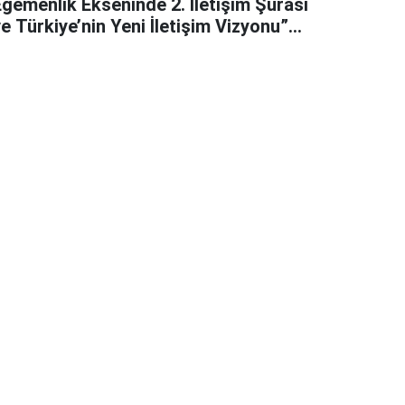
Egemenlik Ekseninde 2. İletişim Şûrası
e Türkiye’nin Yeni İletişim Vizyonu”
başlıklı makales