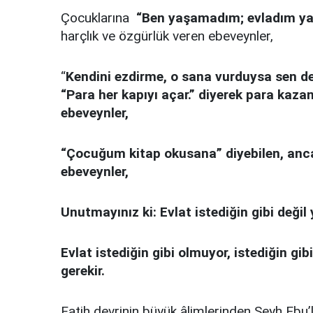
Çocuklarına
“Ben yaşamadım; evladım ya
harçlık ve özgürlük veren ebeveynler,
“
Kendini ezdirme, o sana vurduysa sen de
“Para her kapıyı açar.” diyerek para kaz
ebeveynler,
“Çocuğum kitap okusana” diyebilen, anc
ebeveynler,
Unutmayınız ki: Evlat istediğin gibi değil y
Evlat istediğin gibi olmuyor, istediğin g
gerekir.
Fatih devrinin büyük âlimlerinden Şeyh Ebu’l 