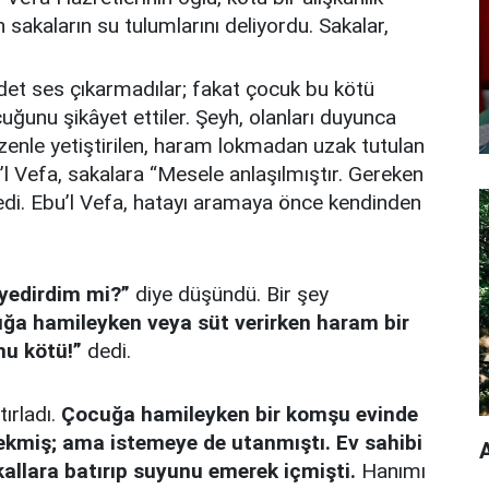
an sakaların su tulumlarını deliyordu. Sakalar,
det ses çıkarmadılar; fakat çocuk bu kötü
unu şikâyet ettiler. Şeyh, olanları duyunca
 özenle yetiştirilen, haram lokmadan uzak tutulan
’l Vefa, sakalara “Mesele anlaşılmıştır. Gereken
 dedi. Ebu’l Vefa, hatayı aramaya önce kendinden
yedirdim mi?”
diye düşündü. Bir şey
ğa hamileyken veya süt verirken haram bir
nu kötü!”
dedi.
ırladı.
Çocuğa hamileyken bir komşu evinde
çekmiş; ama istemeye de utanmıştı. Ev sahibi
A
allara batırıp suyunu emerek içmişti.
Hanımı