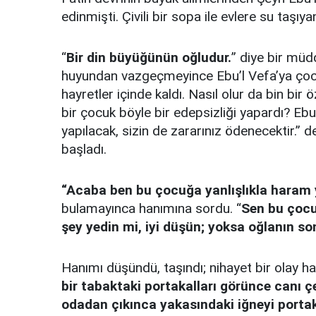
edinmişti. Çivili bir sopa ile evlere su taşıy
“
Bir din büyüğünün oğludur.
” diye bir müd
huyundan vazgeçmeyince Ebu’l Vefa’ya çocuğ
hayretler içinde kaldı. Nasıl olur da bin bir
bir çocuk böyle bir edepsizliği yapardı? Ebu
yapılacak, sizin de zararınız ödenecektir.”
başladı.
“Acaba ben bu çocuğa yanlışlıkla haram 
bulamayınca hanımına sordu. “
Sen bu çocu
şey yedin mi, iyi düşün; yoksa oğlanın so
Hanımı düşündü, taşındı; nihayet bir olay hat
bir tabaktaki portakalları görünce canı 
odadan çıkınca yakasındaki iğneyi portak