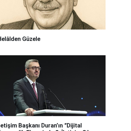
Helâlden Güzele
letişim Başkanı Duran’ın “Dijital