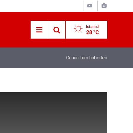
İstanbul
28 °C
Süreyya Yavuz Hanimefendi Adana Yedipinar 
17:30
Günün tüm
haberleri
Danişma Merkezini Ziyaret Etti