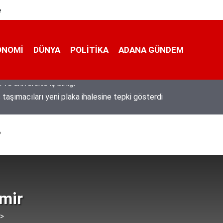
e
ONOMI
DÜNYA
POLİTİKA
ADANA GÜNDEM
 taşımacıları yeni plaka ihalesine tepki gösterdi
?
mir
 >