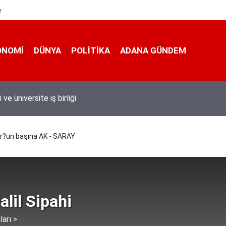
e
ONOMI
DÜNYA
POLİTİKA
ADANA GÜNDEM
 taşımacıları yeni plaka ihalesine tepki gösterdi
?un başına AK - SARAY
alil Sipahi
ları >