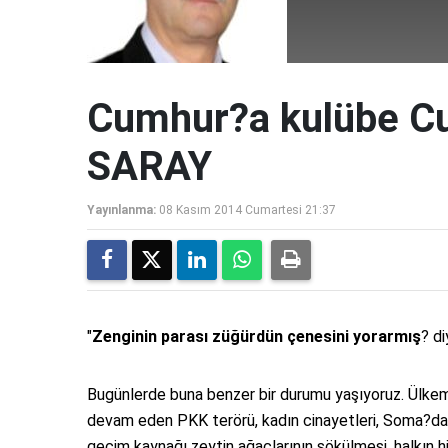
Cumhur?a kulübe C
SARAY
Yayınlanma:
08 Kasım 2014 Cumartesi 21:37
"
Zenginin parası züğürdün çenesini yorarmış
? d
Bugünlerde buna benzer bir durumu yaşıyoruz. Ülkem
devam eden PKK terörü, kadın cinayetleri, Soma?da 3
geçim kaynağı zeytin ağaçlarının sökülmesi, halkın hi