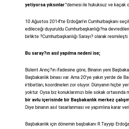
yetiyorsa yıksınlar
."demesi ile hukuksuz ve kaçak o
10 Ağustos 2014'te Erdoğan'ın Cumhurbaşkanı seçil
edileceği duyuruldu Cumhurbaşkanlığı?na devredilen
birlikte ?Cumhurbaşkanlığı Sarayı? olarak resmileşti.
Bu saray?ın asıl yapılma nedeni ise;
Bülent Arınç?ın ifadesine göre; Binanın yeni Başbakan
Başbakanlık binası var. Ama 20'ye yakın yerde de Başba
irtibatları, koordineleri zor oluyor. Dünyanın hiçbir
yoktur. Oysa biz konuklarımızı bile sokak ortasında m
bir avlu içerisinde bir Başbakanlık merkez çalışm
Diye binanın asıl tasarlanması ve yapımlına karar veril
Başbakanlık için dönemin başbakanı R.Tayyip Erdoğan t