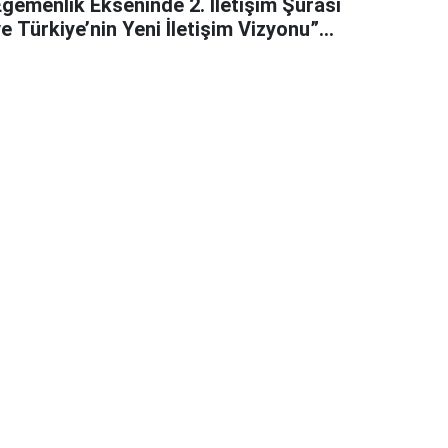
Egemenlik Ekseninde 2. İletişim Şûrası
e Türkiye’nin Yeni İletişim Vizyonu”
başlıklı makales