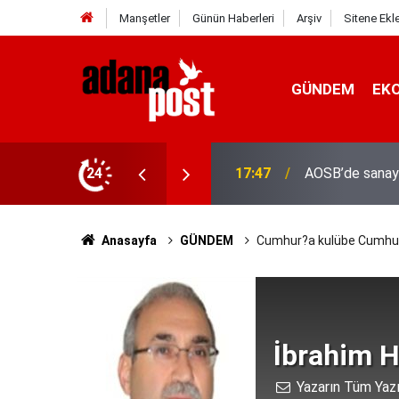
Manşetler
Günün Haberleri
Arşiv
Sitene Ekl
GÜNDEM
EK
24
17:41
Adana'da servis
Anasayfa
GÜNDEM
Cumhur?a kulübe Cumhur
İbrahim H
Yazarın Tüm Yazı