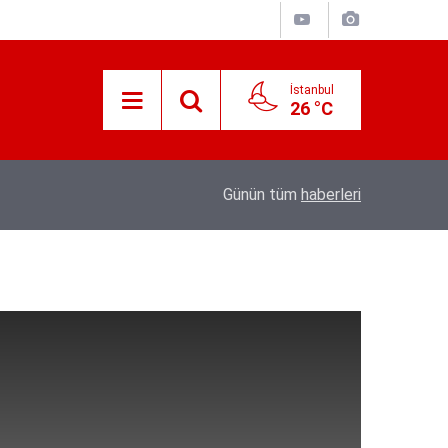
İstanbul
26 °C
Süreyya Yavuz Hanimefendi Adana Yedipinar 
17:30
Günün tüm
haberleri
Danişma Merkezini Ziyaret Etti