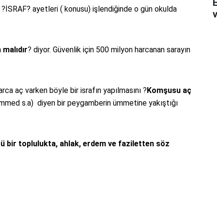
İSRAF? ayetleri ( konusu) işlendiğinde o gün okulda
v
n malıdır
? diyor. Güvenlik için 500 milyon harcanan sarayın
rca aç varken böyle bir israfın yapılmasını ?
Komşusu aç
mmed s.a) diyen bir peygamberin ümmetine yakıştığı
 bir toplulukta, ahlak, erdem ve faziletten söz