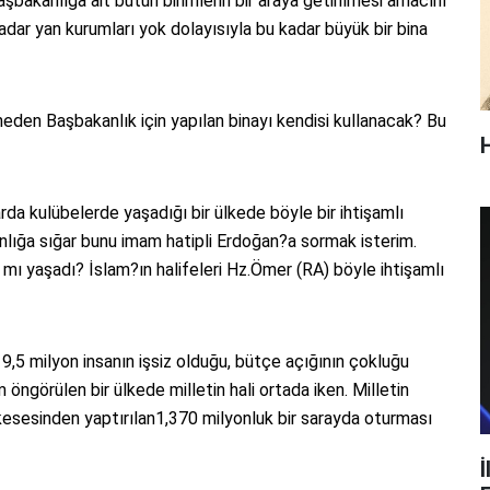
bakanlığa ait bütün birimlerin bir araya getirilmesi amacını
ar yan kurumları yok dolayısıyla bu kadar büyük bir bina
den Başbakanlık için yapılan binayı kendisi kullanacak? Bu
a kulübelerde yaşadığı bir ülkede böyle bir ihtişamlı
nlığa sığar bunu imam hatipli Erdoğan?a sormak isterim.
mı yaşadı? İslam?ın halifeleri Hz.Ömer (RA) böyle ihtişamlı
 9,5 milyon insanın işsiz olduğu, bütçe açığının çokluğu
öngörülen bir ülkede milletin hali ortada iken. Milletin
tin kesesinden yaptırılan1,370 milyonluk bir sarayda oturması
İ