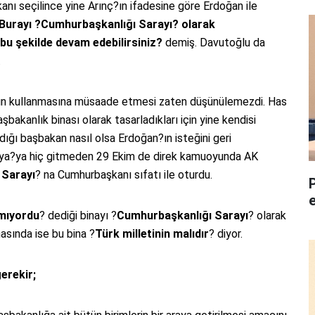
anı seçilince yine Arınç?ın ifadesine göre Erdoğan ile
Burayı ?Cumhurbaşkanlığı Sarayı? olarak
 bu şekilde devam edebilirsiniz?
demiş. Davutoğlu da
.
sının kullanmasına müsaade etmesi zaten düşünülemezdi. Has
akanlık binası olarak tasarladıkları için yine kendisi
dığı başbakan nasıl olsa Erdoğan?ın isteğini geri
ya?ya hiç gitmeden 29 Ekim de direk kamuoyunda AK
 Sarayı
? na Cumhurbaşkanı sıfatı ile oturdu.
mıyordu
? dediği binayı ?
Cumhurbaşkanlığı Sarayı
? olarak
asında ise bu bina ?
Türk milletinin malıdır
? diyor.
erekir;