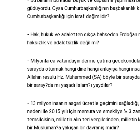
- Bu binanın bu kadar büyük ve kapsamlı yapılması baş
güdüyordu. Oysa Cumhurbaşkanlığının başbakanlık kad
Cumhurbaşkanlığı için israf değimlidir?
- Hak, hukuk ve adaletten sıkça bahseden Erdoğan ne
haksızlık ve adaletsizlik değil mi?
- Milyonlarca vatandaşın derme çatma gecekondulard
sarayda oturmak hangi dine hangi anlayışa hangi insa
Allahın resulü Hz. Muhammed (SA) böyle bir sarayda 
bir saray?da mı yaşadı İslam?ı yaydılar?
- 13 milyon insanın asgari ücretle geçimini sağladığı,
nedeni ile 2015 yılı için memura ve emekliye % 3 zam 
temsilcisinin, milletin alın teri vergilerinden, mille
bir Müslüman?a yakışan bir davranış mıdır?