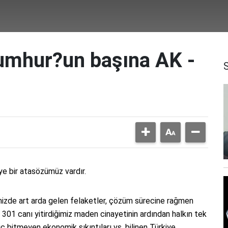
umhur?un başına AK -
iye bir atasözümüz vardır.
izde art arda gelen felaketler, çözüm sürecine rağmen
01 canı yitirdiğimiz maden cinayetinin ardından halkın tek
ç bitmeyen ekonomik sıkıntıları vs. bilinen Türkiye