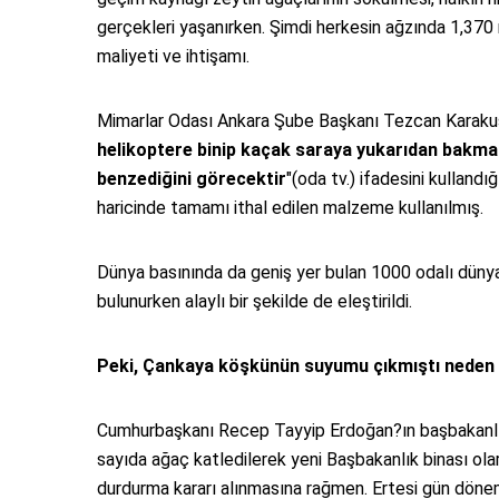
gerçekleri yaşanırken. Şimdi herkesin ağzında 1,370 
maliyeti ve ihtişamı.
Mimarlar Odası Ankara Şube Başkanı Tezcan Karakuş
helikoptere binip kaçak saraya yukarıdan bakma
benzediğini görecektir
"(oda tv.) ifadesini kulland
haricinde tamamı ithal edilen malzeme kullanılmış.
Dünya basınında da geniş yer bulan 1000 odalı dünya
bulunurken alaylı bir şekilde de eleştirildi.
Peki, Çankaya köşkünün suyumu çıkmıştı neden bö
Cumhurbaşkanı Recep Tayyip Erdoğan?ın başbakanlığ
sayıda ağaç katledilerek yeni Başbakanlık binası ol
durdurma kararı alınmasına rağmen. Ertesi gün dönem