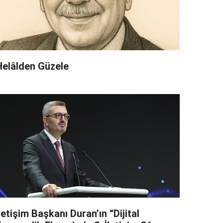
Helâlden Güzele
letişim Başkanı Duran’ın “Dijital