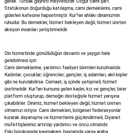
gerek. Tutsak gayreti meyvesizdir. Özgür cami şart.
Statükonun doğurduğu katılaşma, cami derneklerini, cami
giderleri kafesine hapsetmiştir. Kur?an ahlakı dinamizmin
ruhudur. Bu dernekler, hizmet bekleyen değil, hizmet üreten
aksiyon insanları yetiştirmelidir.
Din hizmetinde gönüllülüğün devamlı ve yaygın hale
gelebilmesi için:
Cami derneklerine, yardımcı faaliyet birimleri kurulmalıdır.
Kadınlar; çocuklar; öğrenciler; gençler; iş adamları; akil kişiler
gibi ne kurulabilirse. Cemaat, iş içinde yetişmeli, hizmet
üretmelidir. Kur?an kursuna gelen kadın, kız ve gençler, birer
platform oluşturup, derneğin desteğiyle hizmet yarışına
çıkabilirler. Dinimiz, hizmet bekleyen değil, hizmet üreten
olmamızı istiyor. Cami dernekleri, bölgesel federasyonlar
kurarak dayanışma ve hizmetlerini güçlendirmeli; Diyanet
müfettişlerimiz artırılıp yardımcı ve öncü olmalıdır.
Eski bürokraside kaymakam, bayramda varsa araba