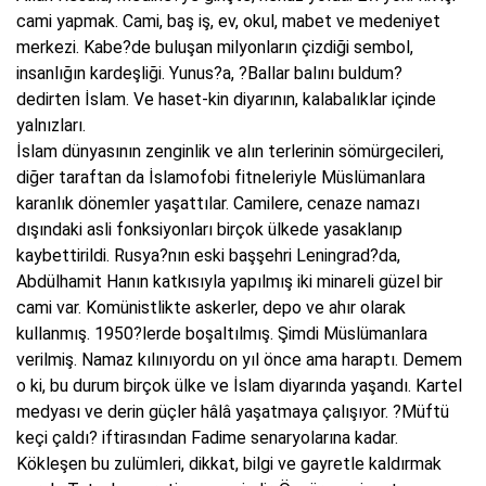
cami yapmak. Cami, baş iş, ev, okul, mabet ve medeniyet
merkezi. Kabe?de buluşan milyonların çizdiği sembol,
insanlığın kardeşliği. Yunus?a, ?Ballar balını buldum?
dedirten İslam. Ve haset-kin diyarının, kalabalıklar içinde
yalnızları.
İslam dünyasının zenginlik ve alın terlerinin sömürgecileri,
diğer taraftan da İslamofobi fitneleriyle Müslümanlara
karanlık dönemler yaşattılar. Camilere, cenaze namazı
dışındaki asli fonksiyonları birçok ülkede yasaklanıp
kaybettirildi. Rusya?nın eski başşehri Leningrad?da,
Abdülhamit Hanın katkısıyla yapılmış iki minareli güzel bir
cami var. Komünistlikte askerler, depo ve ahır olarak
kullanmış. 1950?lerde boşaltılmış. Şimdi Müslümanlara
verilmiş. Namaz kılınıyordu on yıl önce ama haraptı. Demem
o ki, bu durum birçok ülke ve İslam diyarında yaşandı. Kartel
medyası ve derin güçler hâlâ yaşatmaya çalışıyor. ?Müftü
keçi çaldı? iftirasından Fadime senaryolarına kadar.
Kökleşen bu zulümleri, dikkat, bilgi ve gayretle kaldırmak