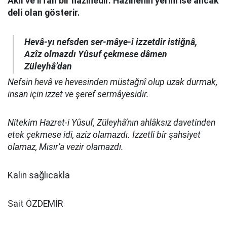
Akıl ve irfan bir hazinedir. Hazinenin yerini ise ancak
deli olan gösterir.
Hevâ-yı nefsden ser-mâye-i izzetdir istiğnâ,
Azîz olmazdı Yûsuf çekmese dâmen
Züleyhâ’dan
Nefsin hevâ ve hevesinden müstağnî olup uzak durmak,
insan için izzet ve şeref sermâyesidir.
Nitekim Hazret-i Yûsuf, Züleyhâ’nın ahlâksız davetinden
etek çekmese idi, aziz olamazdı. İzzetli bir şahsiyet
olamaz, Mısır’a vezir olamazdı.
Kalın sağlıcakla
Sait ÖZDEMİR