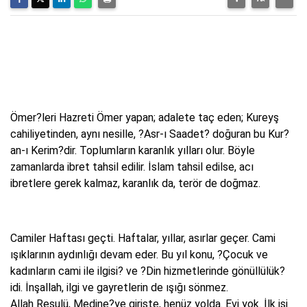
Ömer?leri Hazreti Ömer yapan; adalete taç eden; Kureyş
cahiliyetinden, aynı nesille, ?Asr-ı Saadet? doğuran bu Kur?
an-ı Kerim?dir. Toplumların karanlık yılları olur. Böyle
zamanlarda ibret tahsil edilir. İslam tahsil edilse, acı
ibretlere gerek kalmaz, karanlık da, terör de doğmaz.
Camiler Haftası geçti. Haftalar, yıllar, asırlar geçer. Cami
ışıklarının aydınlığı devam eder. Bu yıl konu, ?Çocuk ve
kadınların cami ile ilgisi? ve ?Din hizmetlerinde gönüllülük?
idi. İnşallah, ilgi ve gayretlerin de ışığı sönmez.
Allah Resulü, Medine?ye girişte, henüz yolda. Evi yok. İlk işi