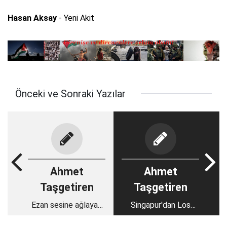
Hasan Aksay
- Yeni Akit
Önceki ve Sonraki Yazılar
Ahmet
Ahmet
Taşgetiren
Taşgetiren
Ezan sesine ağlayan
Singapur'dan Los
Ermeni
Angeles'a...