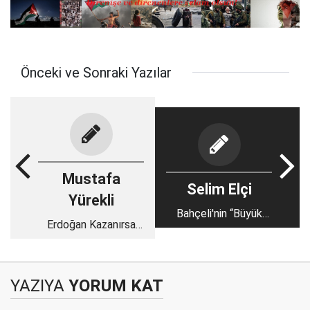
Önceki ve Sonraki Yazılar
Mustafa
Selim Elçi
Yürekli
Bahçeli'nin “Büyük
Erdoğan Kazanırsa
Çukurova
Türkiye
Mitingi”nden Öne
Cezalandırılacak mı?
Çıkan Başlıklar..
YAZIYA
YORUM KAT