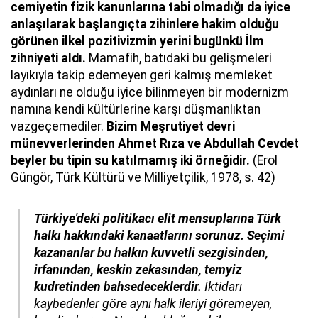
cemiyetin fizik kanunlarına tabi olmadığı da iyice
anlaşılarak başlangıçta zihinlere hakim olduğu
görünen ilkel pozitivizmin yerini bugünkü İlm
zihniyeti aldı.
Mamafih, batıdaki bu gelişmeleri
layıkıyla takip edemeyen geri kalmış memleket
aydınları ne olduğu iyice bilinmeyen bir modernizm
namına kendi kültürlerine karşı düşmanlıktan
vazgeçemediler.
Bizim Meşrutiyet devri
münevverlerinden Ahmet Rıza ve Abdullah Cevdet
beyler bu tipin su katılmamış iki örneğidir.
(Erol
Güngör, Türk Kültürü ve Milliyetçilik, 1978, s. 42)
Türkiye'deki politikacı elit mensuplarına Türk
halkı hakkındaki kanaatlarını sorunuz. Seçimi
kazananlar bu halkın kuvvetli sezgisinden,
irfanından, keskin zekasından, temyiz
kudretinden bahsedeceklerdir.
İktidarı
kaybedenler göre aynı halk ileriyi göremeyen,