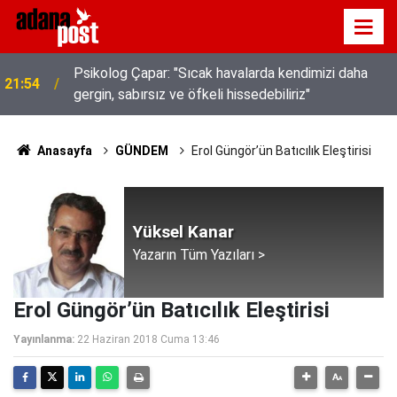
Kavurucu sıcakta hem kanalda yüzdüler hem karpuz
21:49
yediler
Anasayfa
GÜNDEM
Erol Güngör’ün Batıcılık Eleştirisi
Yüksel Kanar
Yazarın Tüm Yazıları >
Erol Güngör’ün Batıcılık Eleştirisi
Yayınlanma:
22 Haziran 2018 Cuma 13:46