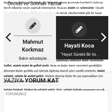
Önceki ve Sonraki Yazılar
Kararsız ve isteksiz bir haldedir. Bu nedenle eyleme geçmeyip hareketsiz kalmayı
tercih ediyorlar seçim yapmak istemiyorlar. Kısacası
atalet
siz e
ylemsizler
. Oysaki:
başarılı olmak isteyen kişiler, hayatta başarılı olmak, ideallerindeki gibi bir hayat
kurmak için neler yapmaları gerektiğini bilen ve bu amaçla eyleme geçen kişiler
olduğunu görüyoruz. Bu kişiler
bunları niçin yapmaları gerektiğini de bilirler.
İsterlerse nasıl yapabileceklerini de bilirler. Yapmamakla neler kaybettiklerini,
yaparlarsa neler kazanacaklarını da bilirler.
Başarı için “
yapılması gereken bir işi
yapılması gereken zamanda, yapılması gereken yerde ve yapılması gereken şekilde
Mahmut
Hayati Koca
yapmak” şeklinde tanımlıyoruz.
Korkmaz
Unutmayalım ki:
Cehalet gafleti, gaflet de cehaleti getirir
. Hedefsiz kişiler neye ne
“Hayat Sürekli Bir İniş
kadar önem vereceklerini doğru olarak bilemezler.
Neye ne kadar önem vereceğine
Bakın arkadaşlar
Değil, Gözden Kalbe
doğru olarak karar veremeyen insanlar da çalışmaya yeterince önem veremezler.
durum çok ciddi!
Doğru Bir Yükseliştir.”
Gaflet, ataleti atalet de gafleti üretir.
Neye ne kadar önem vermeleri gerektiğini
bilmeyen kişiler genlikle acil işleriyle ilgilenip önemli işleri sürekli ertelerler.
Atalet
sefaleti, sefalet de ataleti getirir
. Atalete düşmüş kişiler bir şey yapmadıkları için
YAZIYA
YORUM KAT
gittikçe yoksulluk ve acziyet içerisine düşerler.
Sefalet felaketi, felaket de sefaleti getirir. Sizin sefalet halinde yaşamanız en çok
düşmanlarını zı sevindirir.
Ord.Prof Dr Ali Fuat BAŞGİL “Çalış genç arkadaşım çalış namerde muhtaç olmak
ölmekten daha iyidir”
sözünü kendimize ilke edinelim