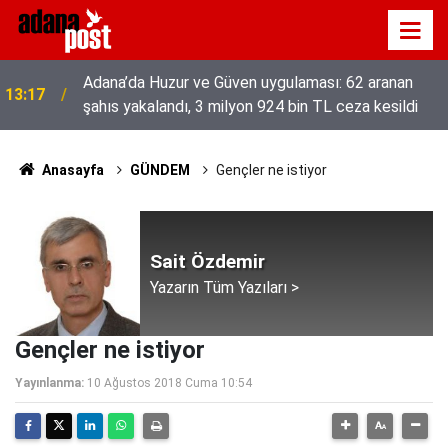
52 yıldır el emeğiyle üretiyor, mesleğin yok
13:01
olmamasına karşı direniyor
Anasayfa
GÜNDEM
Gençler ne istiyor
Sait Özdemir
Yazarın Tüm Yazıları >
Gençler ne istiyor
Yayınlanma:
10 Ağustos 2018 Cuma 10:54