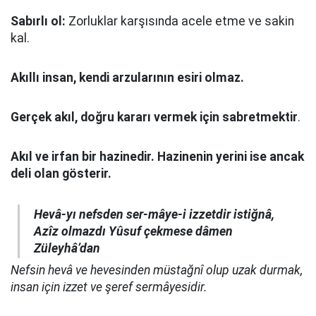
Sabırlı ol:
Zorluklar karşısında acele etme ve sakin
kal.
Akıllı insan, kendi arzularının esiri olmaz.
Gerçek akıl, doğru kararı vermek için sabretmektir
.
Akıl ve irfan bir hazinedir. Hazinenin yerini ise ancak
deli olan gösterir.
Hevâ-yı nefsden ser-mâye-i izzetdir istiğnâ,
Azîz olmazdı Yûsuf çekmese dâmen
Züleyhâ’dan
Nefsin hevâ ve hevesinden müstağnî olup uzak durmak,
insan için izzet ve şeref sermâyesidir.