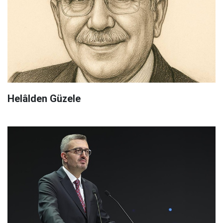
Helâlden Güzele