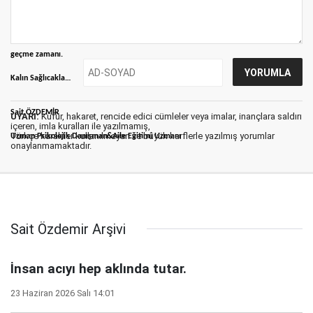
Dostları sevindirme düşmanları üzme zamanıdır.
Şimdi harekete geçme ve üzerimize serpilmiş ölü küllerinden temizlenme ve eyleme
geçme zamanı.
Kalın Sağlıcakla…
Sait ÖZDEMİR
UYARI:
Küfür, hakaret, rencide edici cümleler veya imalar, inançlara saldırı
içeren, imla kuralları ile yazılmamış,
Türkçe karakter kullanılmayan ve büyük harflerle yazılmış yorumlar
Uzman Psikolojik Danışman&Aile Eğitimi Uzmanı
onaylanmamaktadır.
Sait Özdemir Arşivi
İnsan acıyı hep aklında tutar.
23 Haziran 2026 Salı 14:01