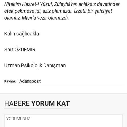
Nitekim Hazret-i Yûsuf, Züleyhâ’nın ahlâksız davetinden
etek çekmese idi, aziz olamazdı. İzzetli bir şahsiyet
olamaz, Mısır’a vezir olamazdı.
Kalın sağlıcakla
Sait ÖZDEMİR
Uzman Psikolojik Danışman
Adanapost
Kaynak:
HABERE
YORUM KAT