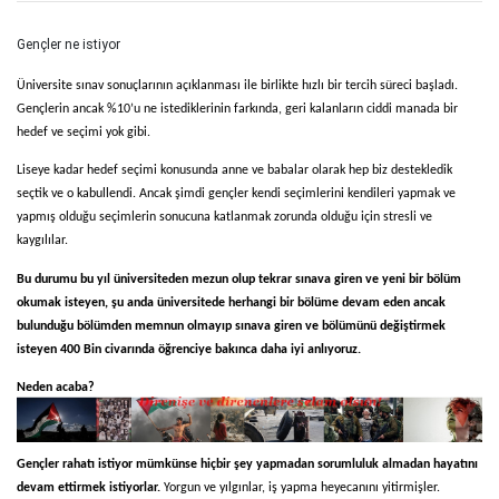
Gençler ne istiyor
Üniversite sınav sonuçlarının açıklanması ile birlikte hızlı bir tercih süreci başladı.
Gençlerin ancak %10’u ne istediklerinin farkında, geri kalanların ciddi manada bir
hedef ve seçimi yok gibi.
Liseye kadar hedef seçimi konusunda anne ve babalar olarak hep biz destekledik
seçtik ve o kabullendi. Ancak şimdi gençler kendi seçimlerini kendileri yapmak ve
yapmış olduğu seçimlerin sonucuna katlanmak zorunda olduğu için stresli ve
kaygılılar.
Bu durumu bu yıl üniversiteden mezun olup tekrar sınava giren ve yeni bir bölüm
okumak isteyen, şu anda üniversitede herhangi bir bölüme devam eden ancak
bulunduğu bölümden memnun olmayıp sınava giren ve bölümünü değiştirmek
isteyen 400 Bin civarında öğrenciye bakınca daha iyi anlıyoruz.
Neden acaba?
Gençler ne istiyor? Ne istediklerinin farkında mı?
Gençler rahatı istiyor mümkünse hiçbir şey yapmadan sorumluluk almadan hayatını
devam ettirmek istiyorlar.
Yorgun ve yılgınlar, iş yapma heyecanını yitirmişler.