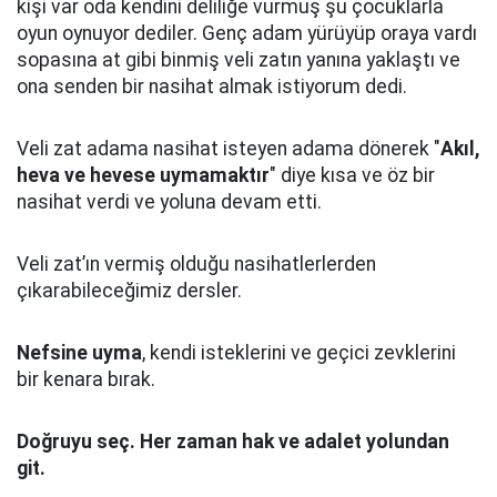
kişi var oda kendini deliliğe vurmuş şu çocuklarla
oyun oynuyor dediler.
Genç adam yürüyüp oraya vardı
sopasına at gibi binmiş veli zatın yanına yaklaştı
ve
ona senden bir nasihat almak istiyorum dedi.
Veli zat adama nasihat isteyen adama dönerek "
Akıl,
heva ve hevese uymamaktır
" diye kısa ve öz bir
nasihat verdi ve yoluna devam etti.
Veli zat’ın vermiş olduğu nasihatlerlerden
çıkarabileceğimiz dersler.
Nefsine uyma
, kendi isteklerini ve geçici zevklerini
bir kenara bırak.
Doğruyu seç.
Her zaman hak ve adalet yolundan
git.