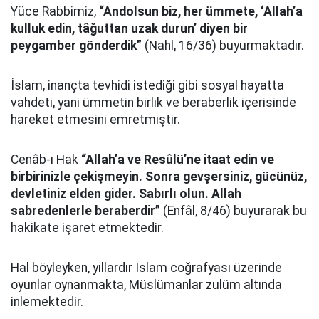
Yüce Rabbimiz,
“Andolsun biz, her ümmete, ‘Allah’a
kulluk edin, tâğuttan uzak durun’ diyen bir
peygamber gönderdik”
(Nahl, 16/36) buyurmaktadır.
İslam, inançta tevhidi istediği gibi sosyal hayatta
vahdeti, yani ümmetin birlik ve beraberlik içerisinde
hareket etmesini emretmiştir.
Cenâb-ı Hak
“Allah’a ve Resûlü’ne itaat edin ve
birbirinizle çekişmeyin. Sonra gevşersiniz, gücünüz,
devletiniz elden gider. Sabırlı olun. Allah
sabredenlerle beraberdir”
(Enfâl, 8/46) buyurarak bu
hakikate işaret etmektedir.
Hal böyleyken, yıllardır İslam coğrafyası üzerinde
oyunlar oynanmakta, Müslümanlar zulüm altında
inlemektedir.