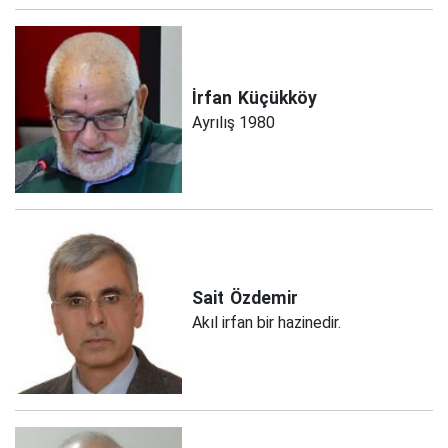
İrfan
Küçükköy
Ayrılış 1980
Sait
Özdemir
Akıl irfan bir hazinedir.