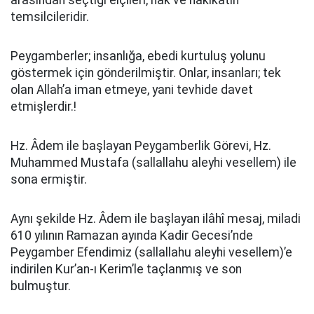
arasından seçtiği elçileri, hak ve hakikatin
temsilcileridir.
Peygamberler; insanlığa, ebedi kurtuluş yolunu
göstermek için gönderilmiştir. Onlar, insanları; tek
olan Allah’a iman etmeye, yani tevhide davet
etmişlerdir.!
Hz. Âdem ile başlayan Peygamberlik Görevi, Hz.
Muhammed Mustafa (sallallahu aleyhi vesellem) ile
sona ermiştir.
Aynı şekilde Hz. Âdem ile başlayan ilâhî mesaj, miladi
610 yılının Ramazan ayında Kadir Gecesi’nde
Peygamber Efendimiz (sallallahu aleyhi vesellem)’e
indirilen Kur’an-ı Kerim’le taçlanmış ve son
bulmuştur.