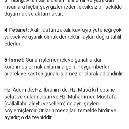
3-Tebliğ:
Allah'tan aldıkları ilahi emir ve yasakları
insanlara hiçbir şeyi gizlemeden, eksiksiz bir şekilde
duyurmak ve aktarmaktır;
4-Fetanet:
Akıllı, üstün zekalı, kavrayış yeteneği çok
yüksek ve uyanık olmak demektir, layları doğru tahlil
ederler;
5-İsmet:
Günah işlememek ve günahlardan
korunmuş olmak anlamına gelir. Peygamberler
bilerek ve kasten günah işlemezler olarak adlandırılır.
Hz. Âdem de, Hz. İbrâhim de, Hz. Mûsâ ki hepsine
selat ve selam olsun ve Hz. Muhammed Mustafa
(sallallahu aleyhi vesellem) de aynı şeyleri
söylemişlerdir. Onların mesajları temelde birdir ve
aynıdır; o da tevhiddir.