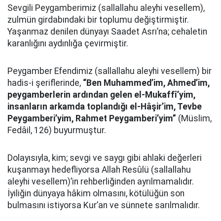
Sevgili Peygamberimiz (sallallahu aleyhi vesellem),
zulmün girdabındaki bir toplumu değiştirmiştir.
Yaşanmaz denilen dünyayı Saadet Asrı’na; cehaletin
karanlığını aydınlığa çevirmiştir.
Peygamber Efendimiz (sallallahu aleyhi vesellem) bir
hadis-i şeriflerinde,
“Ben Muhammed’im, Ahmed’im,
peygamberlerin ardından gelen el-Mukaffî’yim,
insanların arkamda toplandığı el-Hâşir’im, Tevbe
Peygamberi’yim, Rahmet Peygamberi’yim”
(Müslim,
Fedâil, 126) buyurmuştur.
Dolayısıyla, kim; sevgi ve saygı gibi ahlaki değerleri
kuşanmayı hedefliyorsa Allah Resûlü (sallallahu
aleyhi vesellem)’in rehberliğinden ayrılmamalıdır.
İyiliğin dünyaya hâkim olmasını, kötülüğün son
bulmasını istiyorsa Kur’an ve sünnete sarılmalıdır.