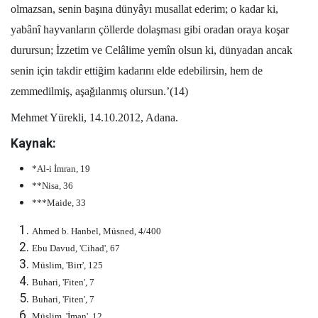
olmazsan, senin başına dünyâyı musallat ederim; o kadar ki,
yabânî hayvanların çöllerde dolaşması gibi oradan oraya koşar
durursun; İzzetim ve Celâlime yemîn olsun ki, dünyadan ancak
senin için takdir ettiğim kadarını elde edebilirsin, hem de
zemmedilmiş, aşağılanmış olursun.’(14)
Mehmet Yürekli, 14.10.2012, Adana.
Kaynak:
*Al-i İmran, 19
**Nisa, 36
***Maide, 33
Ahmed b. Hanbel, Müsned, 4/400
Ebu Davud, 'Cihad', 67
Müslim, 'Birr', 125
Buhari, 'Fiten', 7
Buhari, 'Fiten', 7
Müslim, 'İman', 12