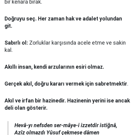
bir kenara bırak.
Doğruyu seç.
Her zaman hak ve adalet yolundan
git.
Sabırlı ol:
Zorluklar karşısında acele etme ve sakin
kal.
Akıllı insan, kendi arzularının esiri olmaz.
Gerçek akıl, doğru kararı vermek için sabretmektir
.
Akıl ve irfan bir hazinedir. Hazinenin yerini ise ancak
deli olan gösterir.
Hevâ-yı nefsden ser-mâye-i izzetdir istiğnâ,
Azîz olmazdı Yûsuf çekmese dâmen