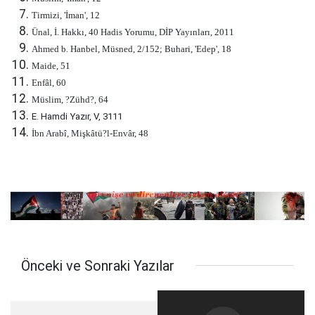
Tirmizi, 'İman', 12
Ünal, İ. Hakkı, 40 Hadis Yorumu, DİP Yayınları, 2011
Ahmed b. Hanbel, Müsned, 2/152; Buhari, 'Edep', 18
Maide, 51
Enfâl, 60
Müslim, ?Zühd?, 64
E. Hamdi Yazır, V, 3111
İbn Arabî, Mişkâtü?l-Envâr, 48
Önceki ve Sonraki Yazılar