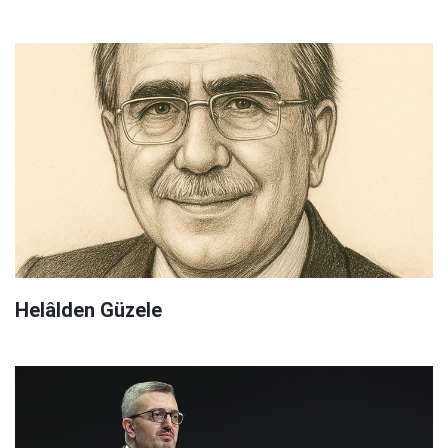
Helâlden Güzele