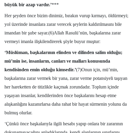
büyük bir azap vardır.’
***
Her şeyden önce bizim dinimiz, bırakın vurup kırmayı, öldürmeyi;
yol üzerinde insanlara zarar verecek şeylerin kaldırılmasını bile
imandan bir şube sayar.(6)Allah Rasulü’nün, başkalarına zarar
vermeyi imanla ilişkilendirerek şöyle buyur muştur:
‘Müslüman, başkalarının elinden ve dilinden salim olduğu;
mü’min ise, insanların, canları ve malları konusunda
kendisinden emin olduğu kimsedir.’
(7)Onun için, mü’min,
başkalarına zarar vermek bir yana, zarar verme potansiyeli taşıyan
her hareketten de titizlikle kaçmak zorundadır. Toplum içinde
yaşayan insanlar, kendilerinden önce başkalarını hesap etme
alışkanlığını kazanırlarsa daha rahat bir hayat sürmenin yolunu da
bulmuş olurlar.
‘Çünkü önce başkalarıyla ilgili hesabı yapıp onlara bir zararının
dokunamayacağını anladıklarında, kendi alanlarının sınırlarını