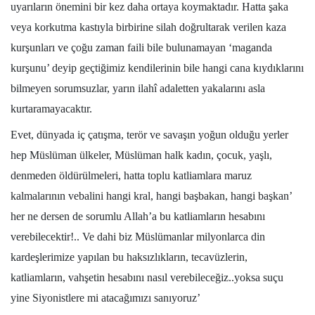
uyarıların önemini bir kez daha ortaya koymaktadır. Hatta şaka
veya korkutma kastıyla birbirine silah doğrultarak verilen kaza
kurşunları ve çoğu zaman faili bile bulunamayan ‘maganda
kurşunu’ deyip geçtiğimiz kendilerinin bile hangi cana kıydıklarını
bilmeyen sorumsuzlar, yarın ilahî adaletten yakalarını asla
kurtaramayacaktır.
Evet, dünyada iç çatışma, terör ve savaşın yoğun olduğu yerler
hep Müslüman ülkeler, Müslüman halk kadın, çocuk, yaşlı,
denmeden öldürülmeleri, hatta toplu katliamlara maruz
kalmalarının vebalini hangi kral, hangi başbakan, hangi başkan’
her ne dersen de sorumlu Allah’a bu katliamların hesabını
verebilecektir!.. Ve dahi biz Müslümanlar milyonlarca din
kardeşlerimize yapılan bu haksızlıkların, tecavüzlerin,
katliamların, vahşetin hesabını nasıl verebileceğiz..yoksa suçu
yine Siyonistlere mi atacağımızı sanıyoruz’