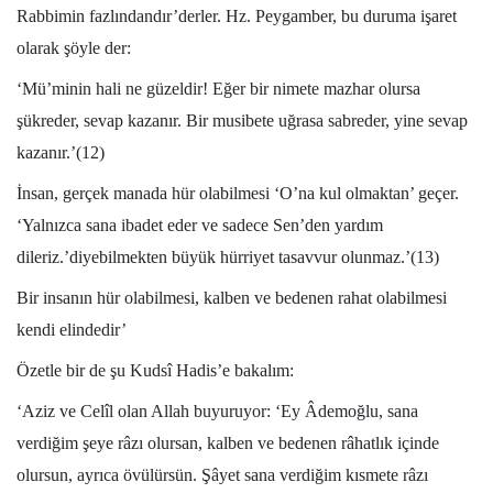
Rabbimin fazlındandır’derler. Hz. Peygamber, bu duruma işaret
olarak şöyle der:
‘Mü’minin hali ne güzeldir! Eğer bir nimete mazhar olursa
şükreder, sevap kazanır. Bir musibete uğrasa sabreder, yine sevap
kazanır.’(12)
İnsan, gerçek manada hür olabilmesi ‘O’na kul olmaktan’ geçer.
‘Yalnızca sana ibadet eder ve sadece Sen’den yardım
dileriz.’diyebilmekten büyük hürriyet tasavvur olunmaz.’(13)
Bir insanın hür olabilmesi, kalben ve bedenen rahat olabilmesi
kendi elindedir’
Özetle bir de şu Kudsî Hadis’e bakalım:
‘Aziz ve Celîl olan Allah buyuruyor: ‘Ey Âdemoğlu, sana
verdiğim şeye râzı olursan, kalben ve bedenen râhatlık içinde
olursun, ayrıca övülürsün. Şâyet sana verdiğim kısmete râzı