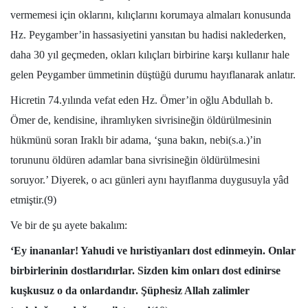
vermemesi için oklarını, kılıçlarını korumaya almaları konusunda
Hz. Peygamber’in hassasiyetini yansıtan bu hadisi naklederken,
daha 30 yıl geçmeden, okları kılıçları birbirine karşı kullanır hale
gelen Peygamber ümmetinin düştüğü durumu hayıflanarak anlatır.
Hicretin 74.yılında vefat eden Hz. Ömer’in oğlu Abdullah b.
Ömer de, kendisine, ihramlıyken sivrisineğin öldürülmesinin
hükmünü soran Iraklı bir adama, ‘şuna bakın, nebi(s.a.)’in
torununu öldüren adamlar bana sivrisineğin öldürülmesini
soruyor.’ Diyerek, o acı günleri aynı hayıflanma duygusuyla yâd
etmiştir.(9)
Ve bir de şu ayete bakalım:
‘Ey inananlar! Yahudi ve hıristiyanları dost edinmeyin. Onlar
birbirlerinin dostlarıdırlar. Sizden kim onları dost edinirse
kuşkusuz o da onlardandır. Şüphesiz Allah zalimler