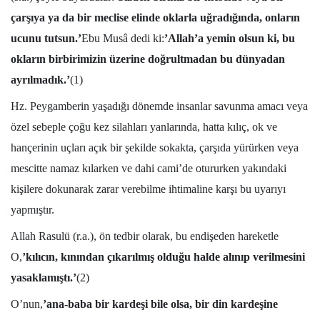
çarşıya ya da bir meclise elinde oklarla uğradığında, onların
ucunu tutsun.’
Ebu Musâ dedi ki:
’Allah’a yemin olsun ki, bu
okların birbirimizin üzerine doğrultmadan bu dünyadan
ayrılmadık.’
(1)
Hz. Peygamberin yaşadığı dönemde insanlar savunma amacı veya
özel sebeple çoğu kez silahları yanlarında, hatta kılıç, ok ve
hançerinin uçları açık bir şekilde sokakta, çarşıda yürürken veya
mescitte namaz kılarken ve dahi cami’de otururken yakındaki
kişilere dokunarak zarar verebilme ihtimaline karşı bu uyarıyı
yapmıştır.
Allah Rasulü (r.a.), ön tedbir olarak, bu endişeden hareketle
O,
’kılıcın, kınından çıkarılmış olduğu halde alınıp verilmesini
yasaklamıştı.’
(2)
O’nun,
’ana-baba bir kardeşi bile olsa, bir din kardeşine