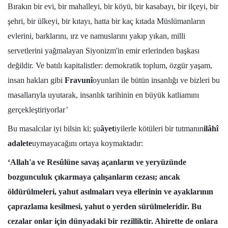
Bırakın bir evi, bir mahalleyi, bir köyü, bir kasabayı, bir ilçeyi, bir
şehri, bir ülkeyi, bir kıtayı, hatta bir kaç kıtada Müslümanların
evlerini, barklarını, ırz ve namuslarını yakıp yıkan, milli
servetlerini yağmalayan Siyonizm'in emir erlerinden başkası
değildir. Ve batılı kapitalistler: demokratik toplum, özgür yaşam,
insan hakları gibi
Fravunî
oyunları ile bütün insanlığı ve bizleri bu
masallarıyla uyutarak, insanlık tarihinin en büyük katliamını
gerçekleştiriyorlar’
Bu masalcılar iyi bilsin ki; şu
âyet
iyilerle kötüleri bir tutmanın
ilâhî
adalete
uymayacağını ortaya koymaktadır:
‘Allah'a ve Resûlüne savaş açanların ve yeryüzünde
bozgunculuk çıkarmaya çalışanların cezası; ancak
öldürülmeleri, yahut asılmaları veya ellerinin ve ayaklarının
çaprazlama kesilmesi, yahut o yerden sürülmeleridir. Bu
cezalar onlar için dünyadaki bir rezilliktir. Ahirette de onlara