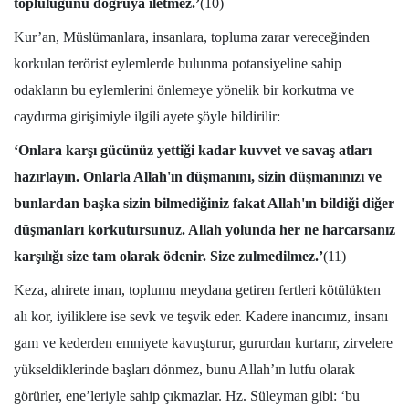
topluluğunu doğruya iletmez.’
(10)
Kur’an, Müslümanlara, insanlara, topluma zarar vereceğinden
korkulan terörist eylemlerde bulunma potansiyeline sahip
odakların bu eylemlerini önlemeye yönelik bir korkutma ve
caydırma girişimiyle ilgili ayete şöyle bildirilir:
‘Onlara karşı gücünüz yettiği kadar kuvvet ve savaş atları
hazırlayın. Onlarla Allah'ın düşmanını, sizin düşmanınızı ve
bunlardan başka sizin bilmediğiniz fakat Allah'ın bildiği diğer
düşmanları korkutursunuz. Allah yolunda her ne harcarsanız
karşılığı size tam olarak ödenir. Size zulmedilmez.’
(11)
Keza, ahirete iman, toplumu meydana getiren fertleri kötülükten
alı kor, iyiliklere ise sevk ve teşvik eder. Kadere inancımız, insanı
gam ve kederden emniyete kavuşturur, gururdan kurtarır, zirvelere
yükseldiklerinde başları dönmez, bunu Allah’ın lutfu olarak
görürler, ene’leriyle sahip çıkmazlar. Hz. Süleyman gibi: ‘bu