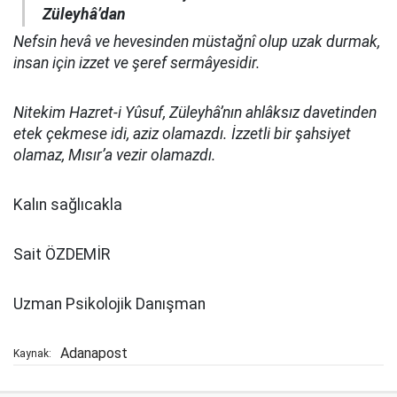
Züleyhâ’dan
Nefsin hevâ ve hevesinden müstağnî olup uzak durmak,
insan için izzet ve şeref sermâyesidir.
Nitekim Hazret-i Yûsuf, Züleyhâ’nın ahlâksız davetinden
etek çekmese idi, aziz olamazdı. İzzetli bir şahsiyet
olamaz, Mısır’a vezir olamazdı.
Kalın sağlıcakla
Sait ÖZDEMİR
Uzman Psikolojik Danışman
Adanapost
Kaynak: