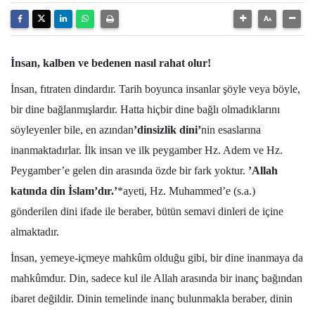
İnsan, kalben ve bedenen nasıl rahat olur!
İnsan, fıtraten dindardır. Tarih boyunca insanlar şöyle veya böyle,
bir dine bağlanmışlardır. Hatta hiçbir dine bağlı olmadıklarını
söyleyenler bile, en azından
’dinsizlik dini’
nin esaslarına
inanmaktadırlar. İlk insan ve ilk peygamber Hz. Adem ve Hz.
Peygamber’e gelen din arasında özde bir fark yoktur.
’Allah
katında din İslam’dır.’
*ayeti, Hz. Muhammed’e (s.a.)
gönderilen dini ifade ile beraber, bütün semavi dinleri de içine
almaktadır.
İnsan, yemeye-içmeye mahkûm olduğu gibi, bir dine inanmaya da
mahkûmdur. Din, sadece kul ile Allah arasında bir inanç bağından
ibaret değildir. Dinin temelinde inanç bulunmakla beraber, dinin