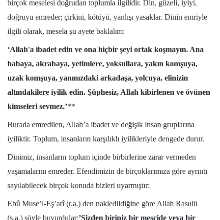
birçok meselesi doğrudan toplumla ilgilidir. Din, güzeli, iyiyi,
doğruyu emreder; çirkini, kötüyü, yanlışı yasaklar. Dinin emriyle
ilgili olarak, mesela şu ayete baklalım:
‘Allah'a ibadet edin ve ona hiçbir şeyi ortak koşmayın. Ana
babaya, akrabaya, yetimlere, yoksullara, yakın komşuya,
uzak komşuya, yanınızdaki arkadaşa, yolcuya, elinizin
altındakilere iyilik edin. Şüphesiz, Allah kibirlenen ve övünen
kimseleri sevmez.’
**
Burada emredilen, Allah’a ibadet ve değişik insan gruplarına
iyiliktir. Toplum, insanların karşılıklı iyilikleriyle dengede durur.
Dinimiz, insanların toplum içinde birbirlerine zarar vermeden
yaşamalarını emreder. Efendimizin de birçoklarımıza göre ayrıntı
sayılabilecek birçok konuda bizleri uyarmıştır:
Ebû Muse’l-Eş’arî (r.a.) den nakledildiğine göre Allah Rasulü
(s.a.) şöyle buyurdular:
’Sizden biriniz bir mescide veya bir