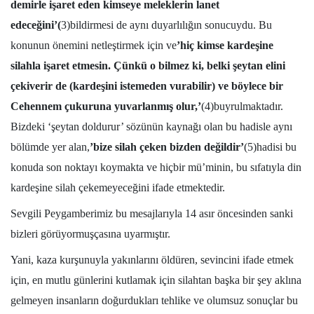
demirle işaret eden kimseye meleklerin lanet
edeceğini’
(
3)bildirmesi de aynı duyarlılığın sonucuydu. Bu
konunun önemini netleştirmek için ve
’hiç kimse kardeşine
silahla işaret etmesin. Çünkü o bilmez ki, belki şeytan elini
çekiverir de (kardeşini istemeden vurabilir) ve böylece bir
Cehennem çukuruna yuvarlanmış olur,’
(4)buyrulmaktadır.
Bizdeki ‘şeytan doldurur’ sözünün kaynağı olan bu hadisle aynı
bölümde yer alan,
’bize silah çeken bizden değildir’
(5)hadisi bu
konuda son noktayı koymakta ve hiçbir mü’minin, bu sıfatıyla din
kardeşine silah çekemeyeceğini ifade etmektedir.
Sevgili Peygamberimiz bu mesajlarıyla 14 asır öncesinden sanki
bizleri görüyormuşçasına uyarmıştır.
Yani, kaza kurşunuyla yakınlarını öldüren, sevincini ifade etmek
için, en mutlu günlerini kutlamak için silahtan başka bir şey aklına
gelmeyen insanların doğurdukları tehlike ve olumsuz sonuçlar bu