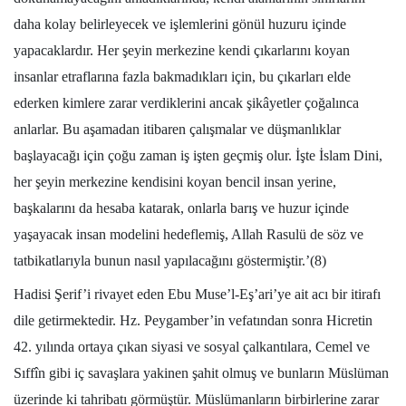
daha kolay belirleyecek ve işlemlerini gönül huzuru içinde
yapacaklardır. Her şeyin merkezine kendi çıkarlarını koyan
insanlar etraflarına fazla bakmadıkları için, bu çıkarları elde
ederken kimlere zarar verdiklerini ancak şikâyetler çoğalınca
anlarlar. Bu aşamadan itibaren çalışmalar ve düşmanlıklar
başlayacağı için çoğu zaman iş işten geçmiş olur. İşte İslam Dini,
her şeyin merkezine kendisini koyan bencil insan yerine,
başkalarını da hesaba katarak, onlarla barış ve huzur içinde
yaşayacak insan modelini hedeflemiş, Allah Rasulü de söz ve
tatbikatlarıyla bunun nasıl yapılacağını göstermiştir.’(8)
Hadisi Şerif’i rivayet eden Ebu Muse’l-Eş’ari’ye ait acı bir itirafı
dile getirmektedir. Hz. Peygamber’in vefatından sonra Hicretin
42. yılında ortaya çıkan siyasi ve sosyal çalkantılara, Cemel ve
Sıffîn gibi iç savaşlara yakinen şahit olmuş ve bunların Müslüman
üzerinde ki tahribatı görmüştür. Müslümanların birbirlerine zarar