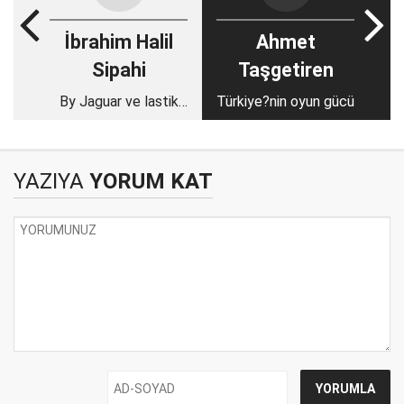
İbrahim Halil
Ahmet
Sipahi
Taşgetiren
By Jaguar ve lastik
Türkiye?nin oyun gücü
ayakkabı,
YAZIYA
YORUM KAT