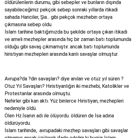
öldürülenlerin durumu, gibi sebepler ve bunların dışında
sayabileceğimiz pekçok sebep sonraki yıllarda itikadi
sahada Hariciler, Şia... gibi pekçok mezhebin ortaya
çıkmasına sebep oldu.
İslam tarihine baktığımızda bu şekilde ortaya çıkan itikadi
ve ameli mezhepler arasında hiç bir zaman batı toplumunda
olduğu gibi savaş çıkmamıştır. ancak batı toplumunda
hiristiyan mezhepleri arasında kanlı savaşlar olmuştur.
Avrupa?da ?din savaşları? diye anılan ve otuz yıl süren ?
Otuz Yıl Savaşları? Hıristiyanlığın iki mezhebi, Katolikler ve
Protestanlar arasında olmuştu.
Nehirler gibi kan aktı. Yüz binlerce Hıristiyan, mezhepleri
nedeniyle öldü.
Ölen Hz.İsanın adı ile ölüyordu. öldüren de İsa adına
öldürüyordu.
İslam tarihinde, avrupadaki mezhep savaşları gibi savaşlar
olmamış ancak üzülerek ifade edelim ki bugün İslam