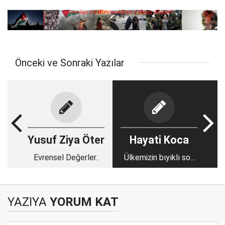
Önceki ve Sonraki Yazılar
Yusuf Ziya Öter
Hayati Koca
Evrensel Değerler..
Ülkemizin bıyıklı son
futbolcusu Ünal
KARAMAN’a...
YAZIYA
YORUM KAT