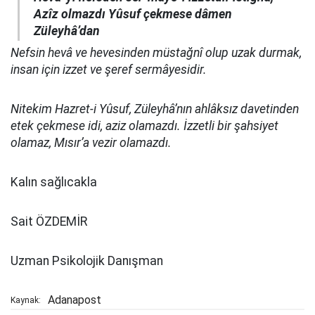
Azîz olmazdı Yûsuf çekmese dâmen
Züleyhâ’dan
Nefsin hevâ ve hevesinden müstağnî olup uzak durmak,
insan için izzet ve şeref sermâyesidir.
Nitekim Hazret-i Yûsuf, Züleyhâ’nın ahlâksız davetinden
etek çekmese idi, aziz olamazdı. İzzetli bir şahsiyet
olamaz, Mısır’a vezir olamazdı.
Kalın sağlıcakla
Sait ÖZDEMİR
Uzman Psikolojik Danışman
Adanapost
Kaynak: