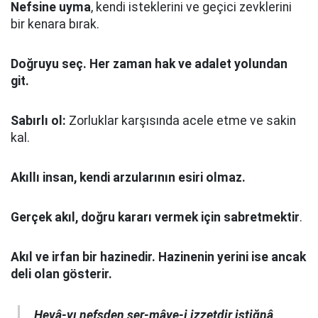
Nefsine uyma
, kendi isteklerini ve geçici zevklerini
bir kenara bırak.
Doğruyu seç.
Her zaman hak ve adalet yolundan
git.
Sabırlı ol:
Zorluklar karşısında acele etme ve sakin
kal.
Akıllı insan, kendi arzularının esiri olmaz.
Gerçek akıl, doğru kararı vermek için sabretmektir
.
Akıl ve irfan bir hazinedir. Hazinenin yerini ise ancak
deli olan gösterir.
Hevâ-yı nefsden ser-mâye-i izzetdir istiğnâ,