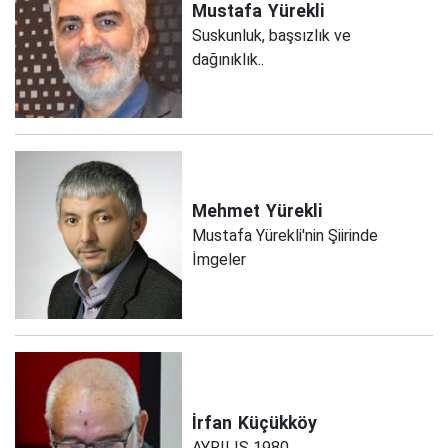
Mustafa
Yürekli
Suskunluk, başsızlık ve
dağınıklık..
Mehmet
Yürekli
Mustafa Yürekli'nin Şiirinde
İmgeler
İrfan
Küçükköy
AYRILIŞ 1980