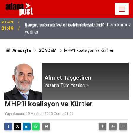
Kavurucu sıcakta hem kanalda yüzdüler hem karpuz
21:49
yediler
Anasayfa
GÜNDEM
MHP’li koalisyon ve Kürtler
Ahmet Taşgetiren
Yazarın Tüm Yazıları >
MHP’li koalisyon ve Kürtler
Yayınlanma:
19 Haziran 2015 Cuma 01:02