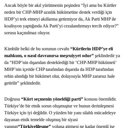
Ancak böyle bir akıl yürütmenin peşinden “İyi ama bu Kürtler
neden bir CHP-MHP azınlık hükümetine destek verdiği için
HDP’yi terk etmeyi akıllarına getirmiyor da, Ak Parti MHP ile
koalisyon yaptığında Ak Parti’yi cezalandırmayı tercih ediyor?”
sorusu kaçınılmaz oluyor.
Kimbilir belki de bu sorunun cevabı
“Kürtlerin HDP’ye eli
mahkum, o nasıl davranırsa meşruiyyet odur”
şeklindedir ya
da “HDP’nin dışarıdan desteklediği bir ‘CHP-MHP hükümeti’
MHP’nin içeride CHP tarafından dışarıda da HDP tarafından
rehin alındığı bir hükümet olur, dolayısıyla MHP zararsız hale
getirilir” şeklindedir.
Doğrusu
“Kürt seçmenin yöneldiği parti”
konusu önemlidir.
Türkiye’de bir etnik sorun oluşmuştur ve bunun derinleşmesi
Türkiye için iyi değildir. O yüzden bir yanı silahlı mücadeleye
dayanan etnik temelde oluşmuş bir siyasi
yapının
“Türkiyelileşme”
yoluna girmesi ne kadar önemli ise