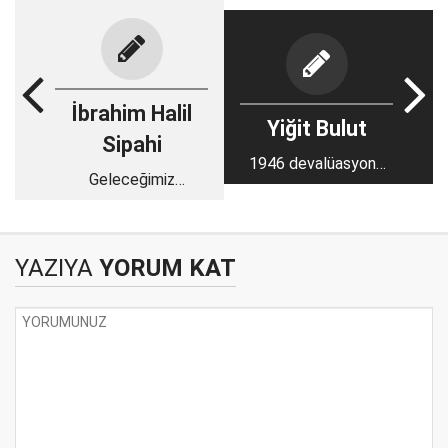
İbrahim Halil
Yiğit Bulut
Sipahi
1946 devalüasyonu
Geleceğimiz
ve 2015’te rol
cezaevlerinde,
çalmaya çalışanlar
sokakta;
YAZIYA
YORUM KAT