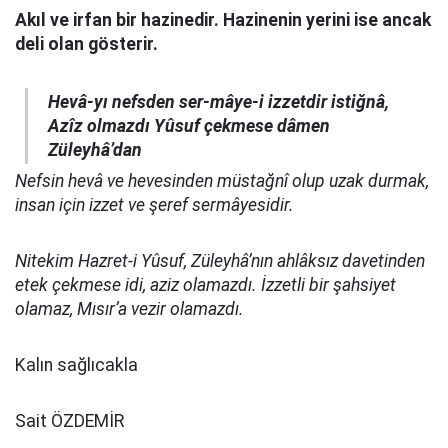
Akıl ve irfan bir hazinedir. Hazinenin yerini ise ancak
deli olan gösterir.
Hevâ-yı nefsden ser-mâye-i izzetdir istiğnâ,
Azîz olmazdı Yûsuf çekmese dâmen
Züleyhâ’dan
Nefsin hevâ ve hevesinden müstağnî olup uzak durmak,
insan için izzet ve şeref sermâyesidir.
Nitekim Hazret-i Yûsuf, Züleyhâ’nın ahlâksız davetinden
etek çekmese idi, aziz olamazdı. İzzetli bir şahsiyet
olamaz, Mısır’a vezir olamazdı.
Kalın sağlıcakla
Sait ÖZDEMİR