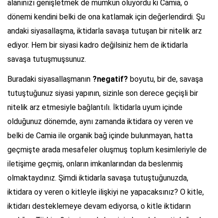
alanınızı genişletmek de mümkün oluyordu ki Camia, o
dönemi kendini belki de ona katlamak için değerlendirdi. Şu
andaki siyasallaşma, iktidarla savaşa tutuşan bir nitelik arz
ediyor. Hem bir siyasi kadro değilsiniz hem de iktidarla
savaşa tutuşmuşsunuz.
Buradaki siyasallaşmanın
?negatif?
boyutu, bir de, savaşa
tutuştuğunuz siyasi yapının, sizinle son derece geçişli bir
nitelik arz etmesiyle bağlantılı. İktidarla uyum içinde
olduğunuz dönemde, aynı zamanda iktidara oy veren ve
belki de Camia ile organik bağ içinde bulunmayan, hatta
geçmişte arada mesafeler oluşmuş toplum kesimleriyle de
iletişime geçmiş, onların imkanlarından da beslenmiş
olmaktaydınız. Şimdi iktidarla savaşa tutuştuğunuzda,
iktidara oy veren o kitleyle ilişkiyi ne yapacaksınız? O kitle,
iktidarı desteklemeye devam ediyorsa, o kitle iktidarın