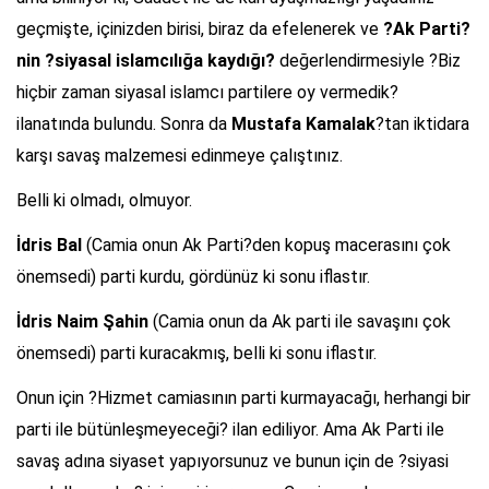
geçmişte, içinizden birisi, biraz da efelenerek ve
?Ak Parti?
nin ?siyasal islamcılığa kaydığı?
değerlendirmesiyle ?Biz
hiçbir zaman siyasal islamcı partilere oy vermedik?
ilanatında bulundu. Sonra da
Mustafa Kamalak
?tan iktidara
karşı savaş malzemesi edinmeye çalıştınız.
Belli ki olmadı, olmuyor.
İdris Bal
(Camia onun Ak Parti?den kopuş macerasını çok
önemsedi) parti kurdu, gördünüz ki sonu iflastır.
İdris Naim Şahin
(Camia onun da Ak parti ile savaşını çok
önemsedi) parti kuracakmış, belli ki sonu iflastır.
Onun için ?Hizmet camiasının parti kurmayacağı, herhangi bir
parti ile bütünleşmeyeceği? ilan ediliyor. Ama Ak Parti ile
savaş adına siyaset yapıyorsunuz ve bunun için de ?siyasi