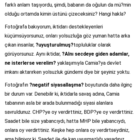
farklı anlam taşıyordu, şimdi, babanın da oğulun da mü?min
olduğu ortamda kimin üstünü çizeceksiniz? Hangi hakla?
Fotoğrafa bakıyorum, iktidarı destekleyenleri
küçümsüyorsunuz, onları yolsuzluğa göz yuman hatta arka
çıkan insanlar,
?uyuşturulmuş?
topluluklar olarak
görüyorsunuz. Aynı iktidar,
?Alnı secdeye giden adamlar,
ne isterlerse verelim?
yaklaşımıyla Camia?ya devlet
imkanı aktarırken yolsuzluk gündemi diye bir şeyiniz yoktu.
Fotoğrafın
?negatif siyasallaşma?
boyutunda daha ilginç
bir durum var. Denebilir ki, iktidarla savaş adına, Camia
tabanının asla bir arada bulunmadığı siyasi alanlara
savruldunuz. CHP?ye oy verdirttiniz, BDP?ye oy verdirttiniz.
Saadet bile size yabancıydı, hatta MHP bile yabancıydı,
onlara oy verdirttiniz. Keşke hep onlara oy verdirtseydiniz,
ama biliniyor ki, Saadet ile de kan uyuşmazlığı yaşadınız