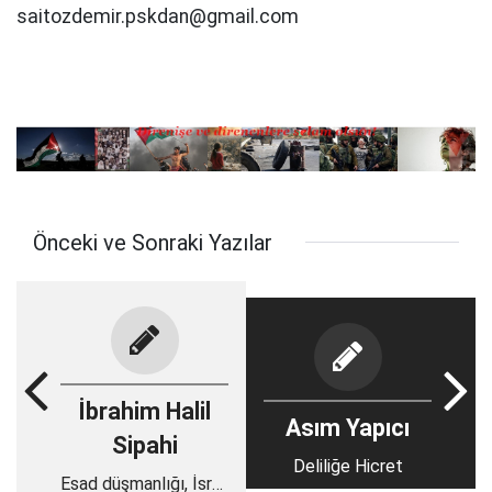
saitozdemir.pskdan@gmail.com
Önceki ve Sonraki Yazılar
İbrahim Halil
Asım Yapıcı
Sipahi
Deliliğe Hicret
Esad düşmanlığı, İsrail