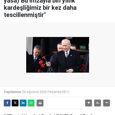
yasa) Bu imzayla bin yıllık
kardeşliğimiz bir kez daha
tescillenmiştir"
Yayınlanma:
06 Ağustos 2026 Perşembe 08:11