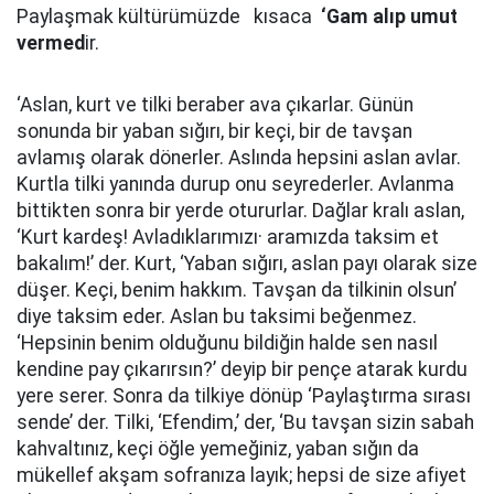
Paylaşmak kültürümüzde kısaca
‘Gam alıp umut
vermed
ir.
‘Aslan, kurt ve tilki beraber ava çıkarlar. Günün
sonunda bir yaban sığırı, bir keçi, bir de tavşan
avlamış olarak dönerler. Aslında hepsini aslan avlar.
Kurtla tilki yanında durup onu seyrederler. Avlanma
bittikten sonra bir yerde otururlar. Dağlar kralı aslan,
‘Kurt kardeş! Avladıklarımızı· aramızda taksim et
bakalım!’ der. Kurt, ‘Yaban sığırı, aslan payı olarak size
düşer. Keçi, benim hakkım. Tavşan da tilkinin olsun’
diye taksim eder. Aslan bu taksimi beğenmez.
‘Hepsinin benim olduğunu bildiğin halde sen nasıl
kendine pay çıkarırsın?’ deyip bir pençe atarak kurdu
yere serer. Sonra da tilkiye dönüp ‘Paylaştırma sırası
sende’ der. Tilki, ‘Efendim,’ der, ‘Bu tavşan sizin sabah
kahvaltınız, keçi öğle yemeğiniz, yaban sığın da
mükellef akşam sofranıza layık; hepsi de size afiyet