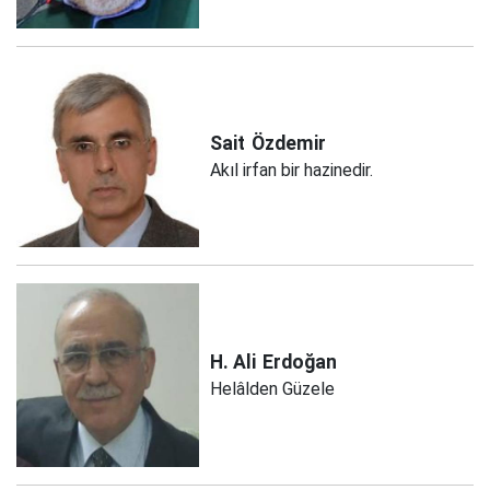
Sait
Özdemir
Akıl irfan bir hazinedir.
H. Ali
Erdoğan
Helâlden Güzele