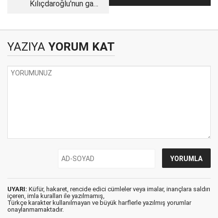
Kılıçdaroğlu'nun gafı
O’na iman etmek...
da komplo mu?
YAZIYA
YORUM KAT
UYARI:
Küfür, hakaret, rencide edici cümleler veya imalar, inançlara saldırı
içeren, imla kuralları ile yazılmamış,
Türkçe karakter kullanılmayan ve büyük harflerle yazılmış yorumlar
onaylanmamaktadır.