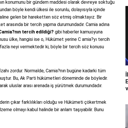
?nın konumunu bir gündem maddesi olarak devreye soktuğu
Bundan böyle kendi ülkesi ile sorunlu, dolayısıyla içinde
haline gelen bir hareketten söz etmiş olmaktayız. Bir
eket arasında bir tercih yapma durumundadır. Camia adına
mia?nın tercih edildiği?
gibi haberler kamuoyuna
nusu ülke, hangisi ise o, Hükümet yerine C amia?yı tercih
la neyi vermektedir ki, böyle bir tercih söz konusu
. İzahı zordur. Normalde, Camia?nın bugüne kadarki tüm
İ
muştur. Bu, Ak Parti hükümetleri döneminde de böyledir.
rak uluslar arası arenada iş yürütmek durumundadır.
v
derin çıkar farklılıkları olduğu ve Hükümeti çökertmek
lzeme olmayı kabul halinde bir anlam taşıyabilir. Bunu