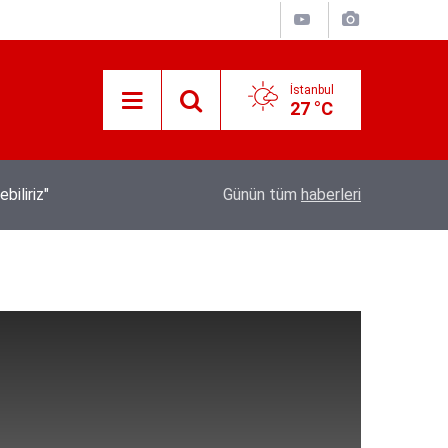
İstanbul
27 °C
İletişim Başkanı Duran’ın “Dijital Egemenlik Ek
21:31
Günün tüm
haberleri
Yeni İletişim Vizyonu” başlıklı makales