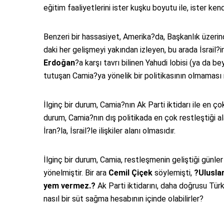
eğitim faaliyetlerini ister kuşku boyutu ile, ister ke
Benzeri bir hassasiyet, Amerika?da, Başkanlık üzerin
daki her gelişmeyi yakından izleyen, bu arada İsrail?
Erdoğan
?a karşı tavrı bilinen Yahudi lobisi (ya da b
tutuşan Camia?ya yönelik bir politikasının olmama
İlginç bir durum, Camia?nın Ak Parti iktidarı ile en çok 
durum, Camia?nın dış politikada en çok restleştiği al
İran?la, İsrail?le ilişkiler alanı olmasıdır.
İlginç bir durum, Camia, restleşmenin geliştiği günler 
yönelmiştir. Bir ara
Cemil Çiçek
söylemişti,
?Ulusla
yem vermez.?
Ak Parti iktidarını, daha doğrusu Türk
nasıl bir süt sağma hesabının içinde olabilirler?