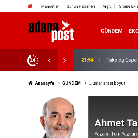
Manşetler
Günün Haberleri
Arşiv
Sitene Ekl
GÜNDEM
EK
gin, sabırsız ve öfkeli hissedebiliriz"
24
21:49
Kavurucu sıcak
Anasayfa
GÜNDEM
Uluslar arası boyut
Ahmet Ta
Yazarın Tüm Yazıları