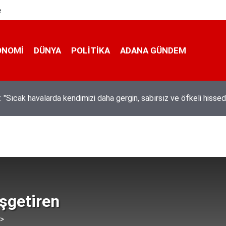
e
ONOMI
DÜNYA
POLİTİKA
ADANA GÜNDEM
ta hem kanalda yüzdüler hem karpuz yediler
şgetiren
 >