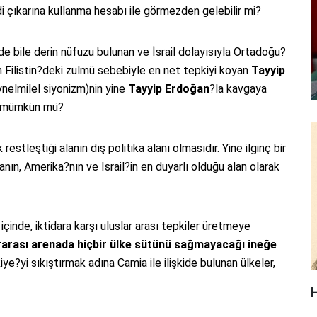
ndi çıkarına kullanma hesabı ile görmezden gelebilir mi?
de bile derin nüfuzu bulunan ve İsrail dolayısıyla Ortadoğu?
in Filistin?deki zulmü sebebiyle en net tepkiyi koyan
Tayyip
eynelmilel siyonizm)nin yine
Tayyip Erdoğan
?la kavgaya
sı mümkün mü?
restleştiği alanın dış politika alanı olmasıdır. Yine ilginç bir
anın, Amerika?nın ve İsrail?in en duyarlı olduğu alan olarak
içinde, iktidara karşı uluslar arası tepkiler üretmeye
rarası arenada hiçbir ülke sütünü sağmayacağı ineğe
iye?yi sıkıştırmak adına Camia ile ilişkide bulunan ülkeler,