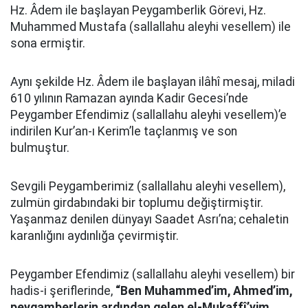
Hz. Âdem ile başlayan Peygamberlik Görevi, Hz.
Muhammed Mustafa (sallallahu aleyhi vesellem) ile
sona ermiştir.
Aynı şekilde Hz. Âdem ile başlayan ilâhî mesaj, miladi
610 yılının Ramazan ayında Kadir Gecesi’nde
Peygamber Efendimiz (sallallahu aleyhi vesellem)’e
indirilen Kur’an-ı Kerim’le taçlanmış ve son
bulmuştur.
Sevgili Peygamberimiz (sallallahu aleyhi vesellem),
zulmün girdabındaki bir toplumu değiştirmiştir.
Yaşanmaz denilen dünyayı Saadet Asrı’na; cehaletin
karanlığını aydınlığa çevirmiştir.
Peygamber Efendimiz (sallallahu aleyhi vesellem) bir
hadis-i şeriflerinde,
“Ben Muhammed’im, Ahmed’im,
peygamberlerin ardından gelen el-Mukaffî’yim,