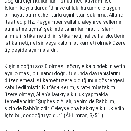
Doğruluk için kullanılan “istikamet” kavramı ise
İslâmî kaynaklarda “dini ve ahlaki hükümlere uygun
bir hayat sürme, her türlü aşırılıktan sakınma, Allah’a
itaat edip Hz. Peygamber sallahu aleyhi ve sellemin
sünnetine uyma” şeklinde tanımlanmıştır. İslâm
alimleri istikameti dilin istikameti, hâl ve hareketlerin
istikameti, nefsin veya kalbin istikameti olmak üzere
üç çeşide ayırmışlardır.
Kişinin doğru sözlü olması, sözüyle kalbindeki niyetin
aynı olması, bu inancı doğrultusunda davranışlarını
düzenlemesi istikamet üzere olduğunun göstergesi
kabul edilmiştir. Kur’ân-ı Kerim, sırat-ı müstakim
üzere olmayı, Allah’a layıkıyla kulluk yapmakla
temellendirir: “Şüphesiz Allah, benim de Rabb’im,
sizin de Rabb’inizdir. Öyleyse ona hakkıyla kulluk edin.
İşte bu, dosdoğru yoldur.” (Âl-i İmran, 3/51.).