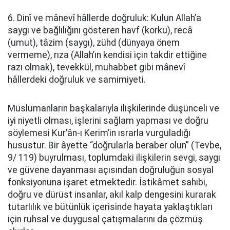
6. Dinî ve mânevî hâllerde doğruluk: Kulun Allah’a
saygı ve bağlılığını gösteren havf (korku), recâ
(umut), tâzim (saygı), zühd (dünyaya önem
vermeme), rıza (Allah’ın kendisi için takdir ettiğine
razı olmak), tevekkül, muhabbet gibi mânevî
hâllerdeki doğruluk ve samimiyeti.
Müslümanların başkalarıyla ilişkilerinde düşünceli ve
iyi niyetli olması, işlerini sağlam yapması ve doğru
söylemesi Kur’ân-ı Kerim’in ısrarla vurguladığı
husustur. Bir âyette “doğrularla beraber olun” (Tevbe,
9/ 119) buyrulması, toplumdaki ilişkilerin sevgi, saygı
ve güvene dayanması açısından doğruluğun sosyal
fonksiyonuna işaret etmektedir. İstikâmet sahibi,
doğru ve dürüst insanlar, akıl kalp dengesini kurarak
tutarlılık ve bütünlük içerisinde hayata yaklaştıkları
için ruhsal ve duygusal çatışmalarını da çözmüş