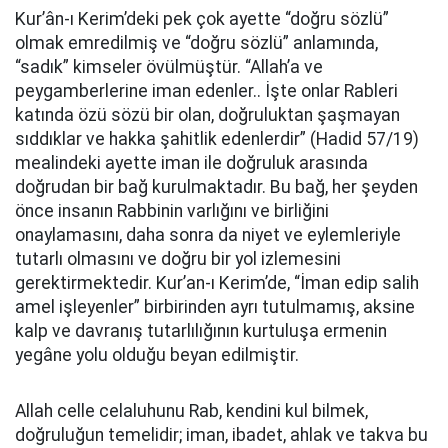
Kur’ân-ı Kerim’deki pek çok ayette “doğru sözlü”
olmak emredilmiş ve “doğru sözlü” anlamında,
“sadık” kimseler övülmüştür. “Allah’a ve
peygamberlerine iman edenler.. İşte onlar Rableri
katında özü sözü bir olan, doğruluktan şaşmayan
sıddıklar ve hakka şahitlik edenlerdir” (Hadid 57/19)
mealindeki ayette iman ile doğruluk arasında
doğrudan bir bağ kurulmaktadır. Bu bağ, her şeyden
önce insanın Rabbinin varlığını ve birliğini
onaylamasını, daha sonra da niyet ve eylemleriyle
tutarlı olmasını ve doğru bir yol izlemesini
gerektirmektedir. Kur’an-ı Kerim’de, “İman edip salih
amel işleyenler” birbirinden ayrı tutulmamış, aksine
kalp ve davranış tutarlılığının kurtuluşa ermenin
yegâne yolu olduğu beyan edilmiştir.
Allah celle celaluhunu Rab, kendini kul bilmek,
doğruluğun temelidir; iman, ibadet, ahlak ve takva bu