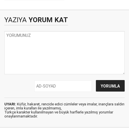
eleştirisi
Başarı Anlayışı:
Teolojik Ve Kültürel
Bir Okuma
YAZIYA
YORUM KAT
UYARI:
Küfür, hakaret, rencide edici cümleler veya imalar, inançlara saldırı
içeren, imla kuralları ile yazılmamış,
Türkçe karakter kullanılmayan ve büyük harflerle yazılmış yorumlar
onaylanmamaktadır.