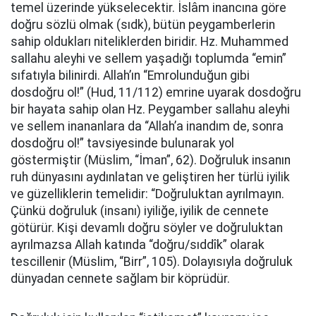
temel üzerinde yükselecektir. İslâm inancına göre
doğru sözlü olmak (sıdk), bütün peygamberlerin
sahip oldukları niteliklerden biridir. Hz. Muhammed
sallahu aleyhi ve sellem yaşadığı toplumda “emin”
sıfatıyla bilinirdi. Allah’ın “Emrolunduğun gibi
dosdoğru ol!” (Hud, 11/112) emrine uyarak dosdoğru
bir hayata sahip olan Hz. Peygamber sallahu aleyhi
ve sellem inananlara da “Allah’a inandım de, sonra
dosdoğru ol!” tavsiyesinde bulunarak yol
göstermiştir (Müslim, “İman”, 62). Doğruluk insanın
ruh dünyasını aydınlatan ve geliştiren her türlü iyilik
ve güzelliklerin temelidir: “Doğruluktan ayrılmayın.
Çünkü doğruluk (insanı) iyiliğe, iyilik de cennete
götürür. Kişi devamlı doğru söyler ve doğruluktan
ayrılmazsa Allah katında “doğru/sıddîk” olarak
tescillenir (Müslim, “Birr”, 105). Dolayısıyla doğruluk
dünyadan cennete sağlam bir köprüdür.