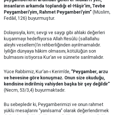
insanların arkamda toplandığı el-Hâşir’im, Tevbe
Peygamberi’yim, Rahmet Peygamberi’yim”
(Müslim,
Fedâil, 126) buyurmuştur.
Dolayısıyla, kim; sevgi ve saygı gibi ahlaki değerleri
kuşanmayı hedefliyorsa Allah Resûlü (sallallahu
aleyhi vesellem)’in rehberliğinden ayrılmamalıdır.
İyiliğin dünyaya hâkim olmasını, kötülüğün son
bulmasını istiyorsa Kur’an ve sünnete sarılmalıdır.
Yüce Rabbimiz, Kur’an-ı Kerim’de,
“Peygamber, arzu
ve hevesine göre konuşmaz. Onun size okuduğu,
kendisine indirilmiş vahiyden başka bir şey değildir”
(Necm, 53/3,4) buyurmaktadır.
Bu sebepledir ki, Peygamberimizi ve onun rahmet
yüklü mesajlarını “yanılsama” olarak değerlendirmek