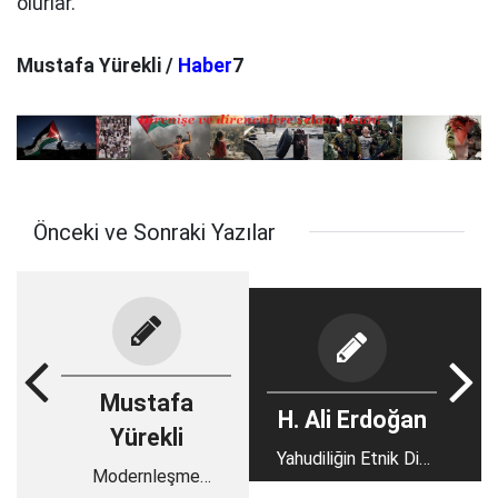
olurlar.
Mustafa Yürekli /
Haber
7
Önceki ve Sonraki Yazılar
Mustafa
H. Ali Erdoğan
Yürekli
Yahudiliğin Etnik Din
Modernleşme
Niteliği Ve Dünyevi