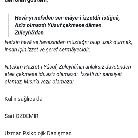
Hevâ-yı nefsden ser-mâye-i izzetdir istiğnâ,
Azîz olmazdı Yûsuf çekmese dâmen
Züleyhâ’dan
Nefsin hevâ ve hevesinden müstağnî olup uzak durmak,
insan için izzet ve şeref sermâyesidir.
Nitekim Hazret-i Yûsuf, Züleyhâ’nın ahlâksız davetinden
etek çekmese idi, aziz olamazdı. İzzetli bir şahsiyet
olamaz, Mısır’a vezir olamazdı.
Kalın sağlıcakla
Sait ÖZDEMİR
Uzman Psikolojik Danışman