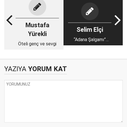
Mustafa
Selim Elçi
Yürekli
“Adana Şalgamı”
Öteli genç ve sevgi
Avrupa Patent
Enstitüsü tarafından
tescil edildi.
YAZIYA
YORUM KAT