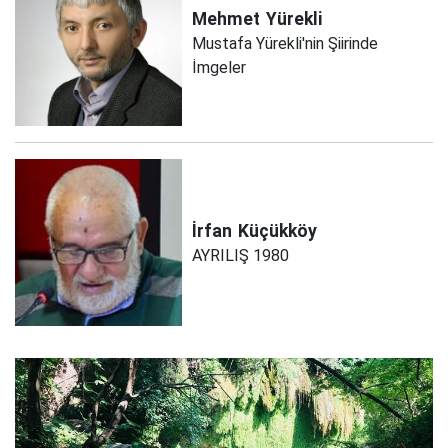
Mehmet
Yürekli
Mustafa Yürekli'nin Şiirinde
İmgeler
İrfan
Küçükköy
AYRILIŞ 1980