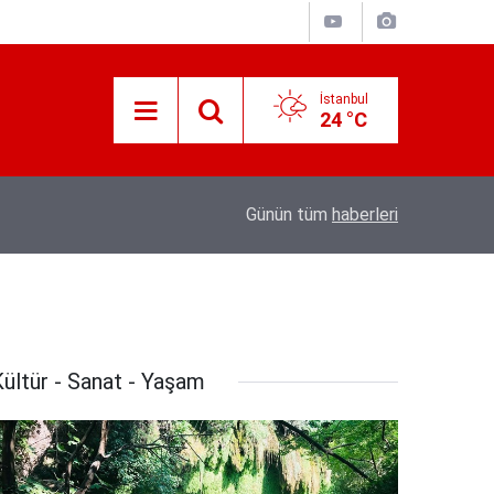
İstanbul
24 °C
Süreyya Yavuz Hanimefendi Adana Yedipinar 
17:30
Günün tüm
haberleri
Danişma Merkezini Ziyaret Etti
ültür - Sanat - Yaşam