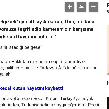
geseli" için altı ay Ankara gittim; haftada
üdyomuza teşrif edip kameramızın karşısına
rk saat hayatını anlattı..."
ını istediği belgeseli
enâb-ı Hakk'tan merhumu engin rahmetiyle
, salihlerle birlikte Firdevs-i Âlâ’da ağırlamasını
allah.
Recai Kutan hayatını kaybetti
ede vefat eden Recai Kutan, Türkiye’ye büyük
cülerinden, Türk siyasetinin saygıdeğer ismi Recai