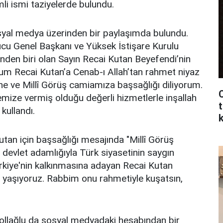
li ismi taziyelerde bulundu.
al medya üzerinden bir paylaşımda bulundu.
cu Genel Başkanı ve Yüksek İstişare Kurulu
nden biri olan Sayın Recai Kutan Beyefendi’nin
hum Recai Kutan’a Cenab-ı Allah’tan rahmet niyaz
i’ne ve Millî Görüş camiamıza başsağlığı diliyorum.
C
emize vermiş olduğu değerli hizmetlerle inşallah
t
 kullandı.
n için başsağlığı mesajında "Millî Görüş
ve devlet adamlığıyla Türk siyasetinin saygın
ürkiye'nin kalkınmasına adayan Recai Kutan
yaşıyoruz. Rabbim onu rahmetiyle kuşatsın,
llağlu da sosyal medyadaki hesabından bir