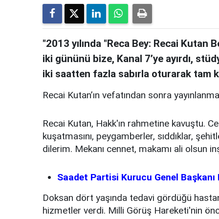
"2013 yılında "Reca Bey: Recai Kutan Bel
iki gününü bize, Kanal 7’ye ayırdı, st
iki saatten fazla sabırla oturarak tam kı
Recai Kutan’ın vefatından sonra yayınlanmas
Recai Kutan, Hakk'ın rahmetine kavuştu. C
kuşatmasını, peygamberler, sıddıklar, şehitler
dilerim. Mekanı cennet, makamı ali olsun inş
Saadet Partisi Kurucu Genel Başkanı 
Doksan dört yaşında tedavi gördüğü hastan
hizmetler verdi. Milli Görüş Hareketi'nin ön