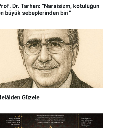
Prof. Dr. Tarhan: “Narsisizm, kötülüğün
en büyük sebeplerinden biri”
Helâlden Güzele