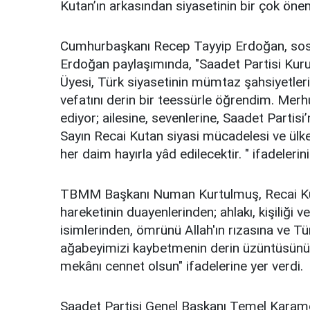
Kutan’ın arkasından siyasetinin bir çok önem
Cumhurbaşkanı Recep Tayyip Erdoğan, sosy
Erdoğan paylaşımında, "Saadet Partisi Kuru
Üyesi, Türk siyasetinin mümtaz şahsiyetleri
vefatını derin bir teessürle öğrendim. Mer
ediyor; ailesine, sevenlerine, Saadet Partis
Sayın Recai Kutan siyasi mücadelesi ve ülk
her daim hayırla yâd edilecektir. " ifadelerini
TBMM Başkanı Numan Kurtulmuş, Recai Kuta
hareketinin duayenlerinden; ahlakı, kişiliği 
isimlerinden, ömrünü Allah'ın rızasına ve T
ağabeyimizi kaybetmenin derin üzüntüsünü 
mekânı cennet olsun" ifadelerine yer verdi.
Saadet Partisi Genel Başkanı Temel Karamo