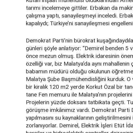
Kutan inşaat mühendisi olduklarından Amerika
tarımı incelemeye gittiler. Erbakan da ma
çalışma yaptı, sanayileşmeyi inceledi. Erbak
kapalıydı; Türkiye’ni sanayileşmesi engelleni
Demokrat Parti’nin bürokrat kuşağındaydılar
günleri şöyle anlatıyor: “Demirel benden 5 
önce mezun olmuş. Elektrik idaresinin önemli 
özelliği var, biz Malatya’da aynı mahalleni
babamın müdürü olduğu okulunun öğretmenler
Malatya Şube Başmühendisliğini kurduk. O v
bir kiralık 120 m2 yerde Korkut Özal bir tan
tane Fen memuru ile Malatya’nın projelerini 
Projelerin yüzde doksanı tatbikata geçti. T
görüşme imkânımız vardı. Demokrat Parti 
yapılmasını su kaynaklarının geliştirilmesi
zorlanıyorlar. Demirel, Elektrik İşleri Etüt