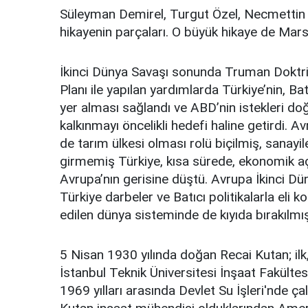
Süleyman Demirel, Turgut Özel, Necmettin E
hikayenin parçaları. O büyük hikaye de Marsh
İkinci Dünya Savaşı sonunda Truman Doktrin
Planı ile yapılan yardımlarda Türkiye’nin, B
yer alması sağlandı ve ABD’nin istekleri do
kalkınmayı öncelikli hedefi haline getirdi. 
de tarım ülkesi olması rolü biçilmiş, sanayi
girmemiş Türkiye, kısa sürede, ekonomik aç
Avrupa’nın gerisine düştü. Avrupa İkinci Dü
Türkiye darbeler ve Batıcı politikalarla eli 
edilen dünya sisteminde de kıyıda bırakılmış
5 Nisan 1930 yılında doğan Recai Kutan; ilk,
İstanbul Teknik Üniversitesi İnşaat Fakült
1969 yılları arasında Devlet Su İşleri'nde ç