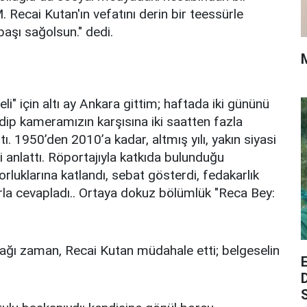
Recai Kutan'ın vefatını derin bir teessürle
aşı sağolsun." dedi.
i" için altı ay Ankara gittim; haftada iki gününü
edip kameramızın karşısına iki saatten fazla
tı. 1950’den 2010’a kadar, altmış yılı, yakın siyasi
i anlattı. Röportajıyla katkıda bulunduğu
orluklarına katlandı, sebat gösterdi, fedakarlık
ırla cevapladı.. Ortaya dokuz bölümlük "Reca Bey:
ağı zaman, Recai Kutan müdahale etti; belgeselin
S