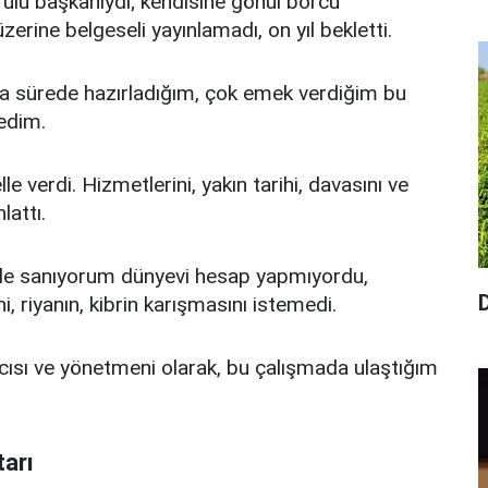
rulu başkanıydı; kendisine gönül borcu
erine belgeseli yayınlamadı, on yıl bekletti.
zla sürede hazırladığım, çok emek verdiğim bu
ledim.
e verdi. Hizmetlerini, yakın tarihi, davasını ve
lattı.
 öyle sanıyorum dünyevi hesap yapmıyordu,
 riyanın, kibrin karışmasını istemedi.
cısı ve yönetmeni olarak, bu çalışmada ulaştığım
arı