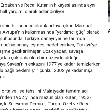
rbakan ve Recai Kutan’ın hikayesi aslında aynı
all yardımı olarak adlandırılıyor.
i’nin bir sonucu olarak ortaya çıkan Marshall
atı Avrupa’nın kalkınmasında “yardımcı güç” olarak
ğrultusunda Türkiye, sanayi yerine tarımda
Avrupa’nın sanayileşmesi hedeflenirken, Türkiye’ye
leşme geciktirilmiştir. Uçak yapan, savaşa
ıdan çok daha ileri bir düzeyde olduğu
nya Savaşı’nın enkazını 1977’ye kadar temizlerken
kolu bağlı beklemiştir çünkü. 2002’ye kadar inşa
tır.
 orta ve lise tahsilini Malatya'da tamamladı.
esi'nden 1952 yılında mezun olan Kutan, 1952-
alıştı. Süleyman Demirel, Turgut Özel ve Recai