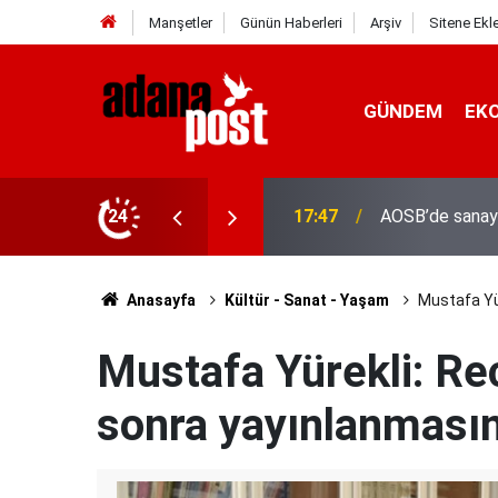
Manşetler
Günün Haberleri
Arşiv
Sitene Ekl
GÜNDEM
EK
24
17:41
Adana'da servis
Anasayfa
Kültür - Sanat - Yaşam
Mustafa Yür
Mustafa Yürekli: Re
sonra yayınlanmasını