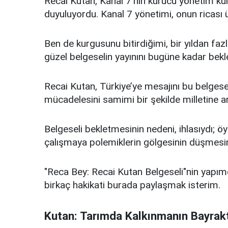
Recai Kutan, Kanal 7’nin kurucu yönetim ku
duyuluyordu. Kanal 7 yönetimi, onun ricası üz
Ben de kurgusunu bitirdiğimi, bir yıldan fa
güzel belgeselin yayınını bugüne kadar bek
Recai Kutan, Türkiye’ye mesajını bu belgesell
mücadelesini samimi bir şekilde milletine an
Belgeseli bekletmesinin nedeni, ihlasıydı;
çalışmaya polemiklerin gölgesinin düşmesini,
"Reca Bey: Recai Kutan Belgeseli"nin yapım
birkaç hakikati burada paylaşmak isterim.
Kutan: Tarımda Kalkınmanın Bayrakt