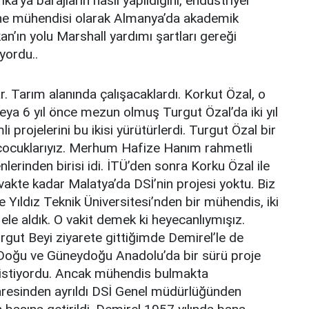
’ya barajların nasıl yapıldığını, endüstriyel
kine mühendisi olarak Almanya’da akademik
an’ın yolu Marshall yardımı şartları gereği
yordu..
. Tarım alanında çalışacaklardı. Korkut Özal, o
veya 6 yıl önce mezun olmuş Turgut Özal’da iki yıl
projelerini bu ikisi yürütürlerdi. Turgut Özal bir
n çocuklarıyız. Merhum Hafize Hanım rahmetli
inden birisi idi. İTÜ’den sonra Korku Özal ile
akte kadar Malatya’da DSİ’nin projesi yoktu. Biz
e Yıldız Teknik Üniversitesi’nden bir mühendis, iki
ele aldık. O vakit demek ki heyecanlıymışız.
urgut Beyi ziyarete gittiğimde Demirel’le de
Doğu ve Güneydoğu Anadolu’da bir sürü proje
ni istiyordu. Ancak mühendis bulmakta
 İdaresinden ayrıldı DSİ Genel müdürlüğünden