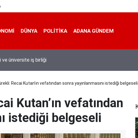
e
ONOMI
DÜNYA
POLİTİKA
ADANA GÜNDEM
 taşımacıları yeni plaka ihalesine tepki gösterdi
ekli: Recai Kutan’ın vefatından sonra yayınlanmasını istediği belgeseli
cai Kutan’ın vefatından
K
 istediği belgeseli