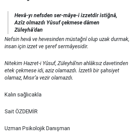
Hevâ-yı nefsden ser-mâye-i izzetdir istiğnâ,
Azîz olmazdı Yûsuf çekmese dâmen
Züleyhâ’dan
Nefsin hevâ ve hevesinden müstağnî olup uzak durmak,
insan için izzet ve şeref sermâyesidir.
Nitekim Hazret-i Yûsuf, Züleyhâ’nın ahlâksız davetinden
etek çekmese idi, aziz olamazdı. İzzetli bir şahsiyet
olamaz, Mısır’a vezir olamazdı.
Kalın sağlıcakla
Sait ÖZDEMİR
Uzman Psikolojik Danışman