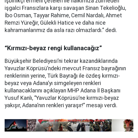
işbirlikçi ermeni çeteleri ile halkımıza zulmeden
işgalci Fransızlara karşı savaşan Sinan Tekelioğlu,
İbo Osman, Tayyar Rahime, Cemil Nardalı, Ahmet
Remzi Yüreğir, Gülekli Hatice ve daha nice
kahramanlarımız da asla razı olmazlardı.” dedi.
“Kırmızı-beyaz rengi kullanacağız”
Büyükşehir Belediyesi’ni tekrar kazandıklarında
Yavuzlar Köprüsü’ndeki mevcut Fransız bayrağının
renklerinin yerine, Türk Bayrağı ile özdeş kırmızı-
beyaz veya Adana’yı simgeleyen renkleri
kullanacaklarını açıklayan MHP Adana İl Başkanı
Yusuf Kanlı, “Yavuzlar Köprüsü’ne kırmızı-beyaz
yakışır, Adana’nın renkleri yaraşır!” mesajı verdi.