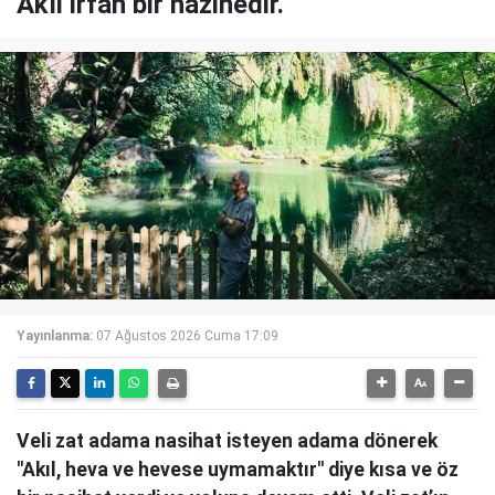
Akıl irfan bir hazinedir.
Yayınlanma:
07 Ağustos 2026 Cuma 17:09
Veli zat adama nasihat isteyen adama dönerek
"Akıl, heva ve hevese uymamaktır" diye kısa ve öz