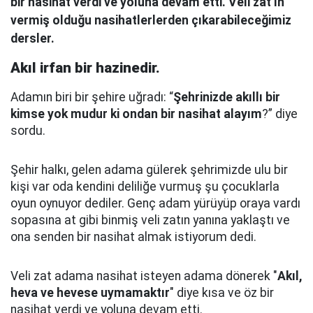
bir nasihat verdi ve yoluna devam etti. Veli zat’ın
vermiş olduğu nasihatlerlerden çıkarabileceğimiz
dersler.
Akıl irfan bir hazinedir.
Adamın biri bir şehire uğradı: “
Şehrinizde akıllı bir
kimse yok mudur ki ondan bir nasihat alayım
?” diye
sordu.
Şehir halkı, gelen adama gülerek şehrimizde ulu bir
kişi var oda kendini deliliğe vurmuş şu çocuklarla
oyun oynuyor dediler.
Genç adam yürüyüp oraya vardı
sopasına at gibi binmiş veli zatın yanına yaklaştı
ve
ona senden bir nasihat almak istiyorum dedi.
Veli zat adama nasihat isteyen adama dönerek "
Akıl,
heva ve hevese uymamaktır
" diye kısa ve öz bir
nasihat verdi ve yoluna devam etti.