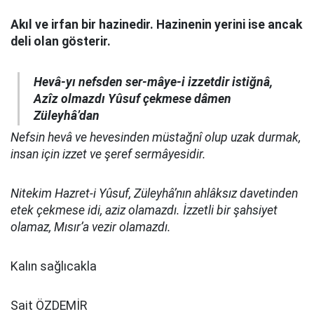
Akıl ve irfan bir hazinedir. Hazinenin yerini ise ancak
deli olan gösterir.
Hevâ-yı nefsden ser-mâye-i izzetdir istiğnâ,
Azîz olmazdı Yûsuf çekmese dâmen
Züleyhâ’dan
Nefsin hevâ ve hevesinden müstağnî olup uzak durmak,
insan için izzet ve şeref sermâyesidir.
Nitekim Hazret-i Yûsuf, Züleyhâ’nın ahlâksız davetinden
etek çekmese idi, aziz olamazdı. İzzetli bir şahsiyet
olamaz, Mısır’a vezir olamazdı.
Kalın sağlıcakla
Sait ÖZDEMİR