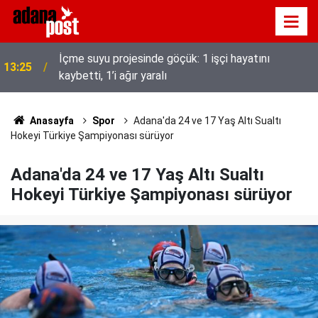
İçme suyu projesinde göçük: 1 işçi hayatını
13:25
Adana’da Huzur ve Güven uygulaması: 62 aranan
kaybetti, 1’i ağır yaralı
13:17
şahıs yakalandı, 3 milyon 924 bin TL ceza kesildi
Anasayfa
Spor
Adana'da 24 ve 17 Yaş Altı Sualtı
Hokeyi Türkiye Şampiyonası sürüyor
Adana'da 24 ve 17 Yaş Altı Sualtı
Hokeyi Türkiye Şampiyonası sürüyor