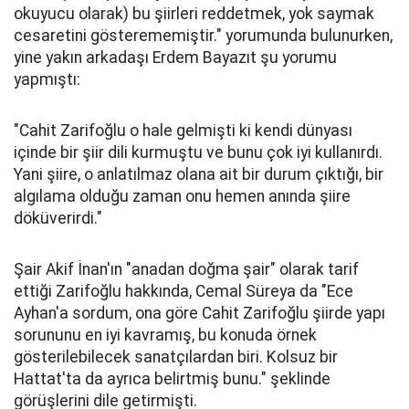
okuyucu olarak) bu şiirleri reddetmek, yok saymak
cesaretini gösterememiştir." yorumunda bulunurken,
yine yakın arkadaşı Erdem Bayazıt şu yorumu
yapmıştı:
"Cahit Zarifoğlu o hale gelmişti ki kendi dünyası
içinde bir şiir dili kurmuştu ve bunu çok iyi kullanırdı.
Yani şiire, o anlatılmaz olana ait bir durum çıktığı, bir
algılama olduğu zaman onu hemen anında şiire
döküverirdi."
Şair Akif İnan'ın "anadan doğma şair" olarak tarif
ettiği Zarifoğlu hakkında, Cemal Süreya da "Ece
Ayhan'a sordum, ona göre Cahit Zarifoğlu şiirde yapı
sorununu en iyi kavramış, bu konuda örnek
gösterilebilecek sanatçılardan biri. Kolsuz bir
Hattat'ta da ayrıca belirtmiş bunu." şeklinde
görüşlerini dile getirmişti.