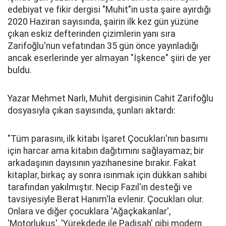
edebiyat ve fikir dergisi "Muhit"in usta şaire ayırdığı
2020 Haziran sayısında, şairin ilk kez gün yüzüne
çıkan eskiz defterinden çizimlerin yanı sıra
Zarifoğlu'nun vefatından 35 gün önce yayınladığı
ancak eserlerinde yer almayan "İşkence" şiiri de yer
buldu.
Yazar Mehmet Narlı, Muhit dergisinin Cahit Zarifoğlu
dosyasıyla çıkan sayısında, şunları aktardı:
"Tüm parasını, ilk kitabı İşaret Çocukları'nın basımı
için harcar ama kitabın dağıtımını sağlayamaz; bir
arkadaşının dayısının yazıhanesine bırakır. Fakat
kitaplar, birkaç ay sonra ısınmak için dükkan sahibi
tarafından yakılmıştır. Necip Fazıl'ın desteği ve
tavsiyesiyle Berat Hanım'la evlenir. Çocukları olur.
Onlara ve diğer çocuklara 'Ağaçkakanlar',
'Motorlukuş', 'Yürekdede ile Padişah' gibi modern