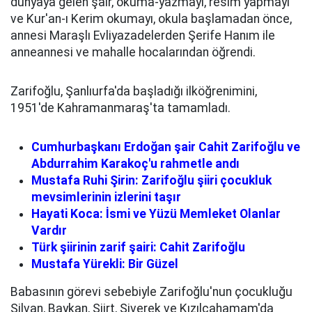
dünyaya gelen şair, okuma-yazmayı, resim yapmayı
ve Kur'an-ı Kerim okumayı, okula başlamadan önce,
annesi Maraşlı Evliyazadelerden Şerife Hanım ile
anneannesi ve mahalle hocalarından öğrendi.
Zarifoğlu, Şanlıurfa'da başladığı ilköğrenimini,
1951'de Kahramanmaraş'ta tamamladı.
Cumhurbaşkanı Erdoğan şair Cahit Zarifoğlu ve
Abdurrahim Karakoç'u rahmetle andı
Mustafa Ruhi Şirin: Zarifoğlu şiiri çocukluk
mevsimlerinin izlerini taşır
Hayati Koca: İsmi ve Yüzü Memleket Olanlar
Vardır
Türk şiirinin zarif şairi: Cahit Zarifoğlu
Mustafa Yürekli: Bir Güzel
Babasının görevi sebebiyle Zarifoğlu'nun çocukluğu
Silvan, Baykan, Siirt, Siverek ve Kızılcahamam'da