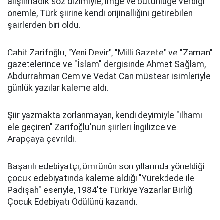
alışılmadık söz dizimiyle, imge ve bütünlüğe verdiği
önemle, Türk şiirine kendi orijinalliğini getirebilen
şairlerden biri oldu.
Cahit Zarifoğlu, "Yeni Devir", "Milli Gazete" ve "Zaman"
gazetelerinde ve "İslam" dergisinde Ahmet Sağlam,
Abdurrahman Cem ve Vedat Can müstear isimleriyle
günlük yazılar kaleme aldı.
Şiir yazmakta zorlanmayan, kendi deyimiyle "ilhamı
ele geçiren" Zarifoğlu'nun şiirleri İngilizce ve
Arapçaya çevrildi.
Başarılı edebiyatçı, ömrünün son yıllarında yöneldiği
çocuk edebiyatında kaleme aldığı "Yürekdede ile
Padişah" eseriyle, 1984'te Türkiye Yazarlar Birliği
Çocuk Edebiyatı Ödülünü kazandı.