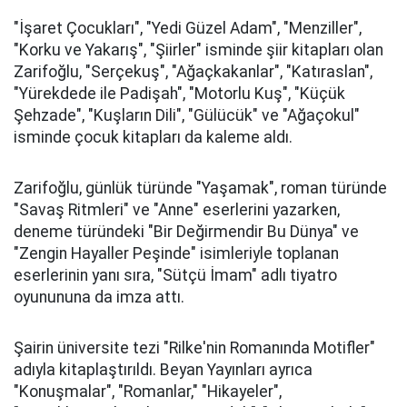
"İşaret Çocukları", "Yedi Güzel Adam", "Menziller",
"Korku ve Yakarış", "Şiirler" isminde şiir kitapları olan
Zarifoğlu, "Serçekuş", "Ağaçkakanlar", "Katıraslan",
"Yürekdede ile Padişah", "Motorlu Kuş", "Küçük
Şehzade", "Kuşların Dili", "Gülücük" ve "Ağaçokul"
isminde çocuk kitapları da kaleme aldı.
Zarifoğlu, günlük türünde "Yaşamak", roman türünde
"Savaş Ritmleri" ve "Anne" eserlerini yazarken,
deneme türündeki "Bir Değirmendir Bu Dünya" ve
"Zengin Hayaller Peşinde" isimleriyle toplanan
eserlerinin yanı sıra, "Sütçü İmam" adlı tiyatro
oyunununa da imza attı.
Şairin üniversite tezi "Rilke'nin Romanında Motifler"
adıyla kitaplaştırıldı. Beyan Yayınları ayrıca
"Konuşmalar", "Romanlar," "Hikayeler",