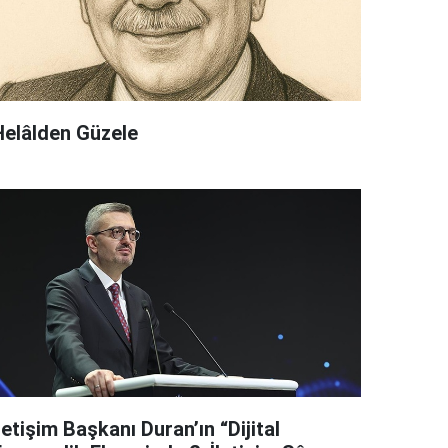
Helâlden Güzele
letişim Başkanı Duran’ın “Dijital