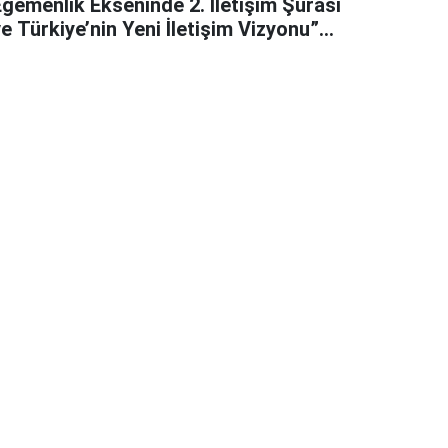
Egemenlik Ekseninde 2. İletişim Şûrası
e Türkiye’nin Yeni İletişim Vizyonu”
başlıklı makales