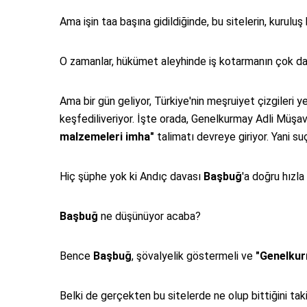
Ama işin taa başına gidildiğinde, bu sitelerin, kuruluş
O zamanlar, hükümet aleyhinde iş kotarmanın çok da 
Ama bir gün geliyor, Türkiye'nin meşruiyet çizgileri ye
keşfediliveriyor. İşte orada, Genelkurmay Adli Müşa
malzemeleri imha"
talimatı devreye giriyor. Yani su
Hiç şüphe yok ki Andıç davası
Başbuğ
'a doğru hızla
Başbuğ
ne düşünüyor acaba?
Bence
Başbuğ
, şövalyelik göstermeli ve
"Genelkur
Belki de gerçekten bu sitelerde ne olup bittiğini ta