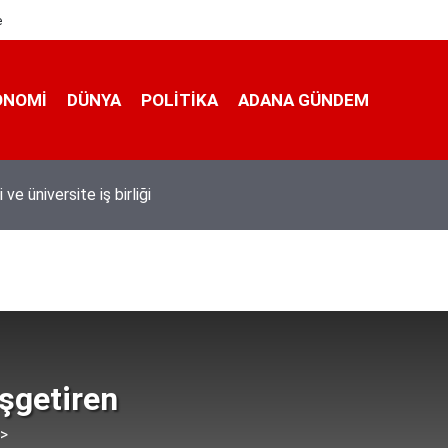
e
ONOMI
DÜNYA
POLİTİKA
ADANA GÜNDEM
 taşımacıları yeni plaka ihalesine tepki gösterdi
şgetiren
 >