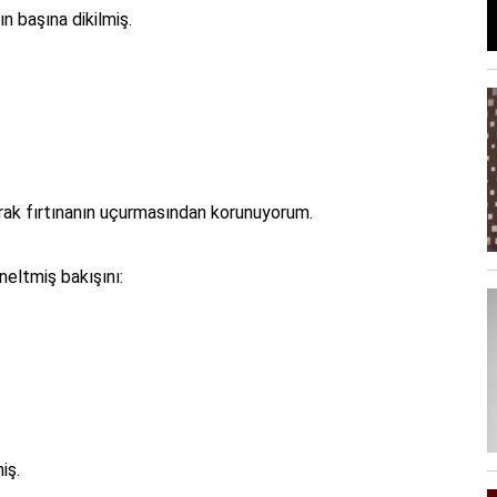
n başına dikilmiş.
rak fırtınanın uçurmasından korunuyorum.
eltmiş bakışını:
iş.