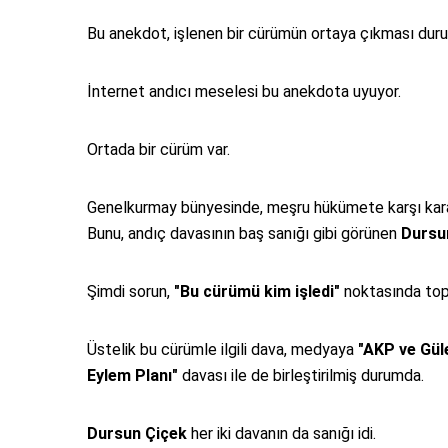
Bu anekdot, işlenen bir cürümün ortaya çıkması durum
İnternet andıcı meselesi bu anekdota uyuyor.
Ortada bir cürüm var.
Genelkurmay bünyesinde, meşru hükümete karşı kara
Bunu, andıç davasının baş sanığı gibi görünen
Dursu
Şimdi sorun,
"Bu cürümü kim işledi"
noktasında topl
Üstelik bu cürümle ilgili dava, medyaya
"AKP ve Güle
Eylem Planı"
davası ile de birleştirilmiş durumda.
Dursun Çiçek
her iki davanın da sanığı idi.