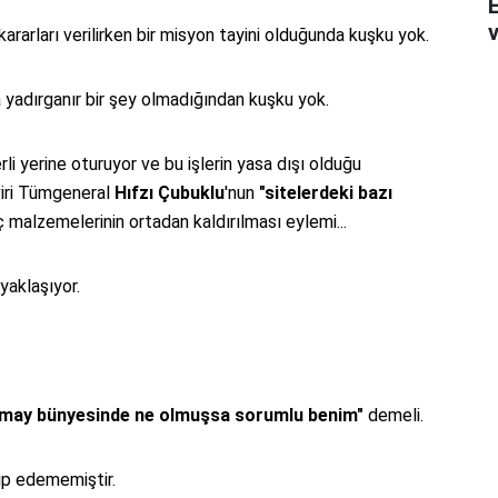
v
 kararları verilirken bir misyon tayini olduğunda kuşku yok.
yadırganır bir şey olmadığından kuşku yok.
rli yerine oturuyor ve bu işlerin yasa dışı olduğu
viri Tümgeneral
Hıfzı Çubuklu
'nun
"sitelerdeki bazı
ç malzemelerinin ortadan kaldırılması eylemi...
 yaklaşıyor.
may bünyesinde ne olmuşsa sorumlu benim"
demeli.
kip edememiştir.