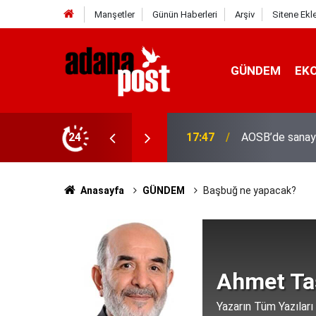
Manşetler
Günün Haberleri
Arşiv
Sitene Ekl
GÜNDEM
EK
24
17:41
Adana'da servis
Anasayfa
GÜNDEM
Başbuğ ne yapacak?
Ahmet Ta
Yazarın Tüm Yazıları