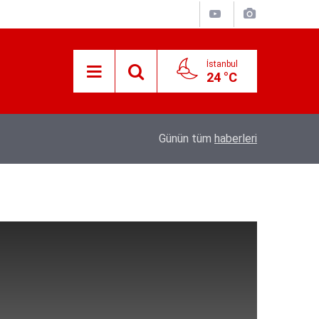
İstanbul
24 °C
Süreyya Yavuz Hanimefendi Adana Yedipinar 
17:30
Günün tüm
haberleri
Danişma Merkezini Ziyaret Etti