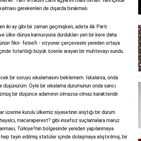
elerler: Tarif efradını cami ağyarını mani olmalı. Yani içinde
kalması gerekenleri de dışarda bırakmalı.
n iki ay gibi bir zaman geçmişken, adeta Ak Parti
e ve ülke-dünya kamuoyuna durdukları yeri bir kere daha
ünün fikri- felsefi - vizyoner çerçevesini yeniden ortaya
çinde tutarlılığı büyük özenle arayan bir muhtevayı sundu.
lecek bir soruyu ıskalamasını beklemem. Iskalarsa, onda
ni düşünürüm. Öyle bir ıskalama durumunun onda sancı
süzmüş bir düşünce adamının olmazsa olmaz karakteridir.
ar üzerine kurulu ülkemiz siyasetinin alıştığı bir durum
hayalci, maceraperest? gibi insafsız suçlamalara maruz
panması, Türkiye?nin bölgesinde yeniden yapılanmaya
ep tayin edilmiş statüler içinde dolaşmaya alıştırılmış, bir