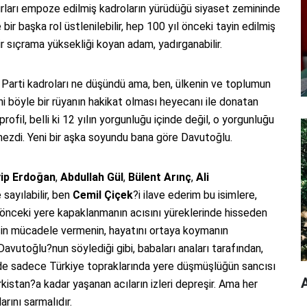
ınırları empoze edilmiş kadroların yürüdüğü siyaset zemininde
r başka rol üstlenilebilir, hep 100 yıl önceki tayin edilmiş
sıçrama yüksekliği koyan adam, yadırganabilir.
Parti kadroları ne düşündü ama, ben, ülkenin ve toplumun
i böyle bir rüyanın hakikat olması heyecanı ile donatan
profil, belli ki 12 yılın yorgunluğu içinde değil, o yorgunluğu
mezdi. Yeni bir aşka soyundu bana göre Davutoğlu.
ip Erdoğan
,
Abdullah Gül
,
Bülent Arınç
,
Ali
sayılabilir, ben
Cemil Çiçek
?i ilave ederim bu isimlere,
 yıl önceki yere kapaklanmanın acısını yüreklerinde hisseden
in mücadele vermenin, hayatını ortaya koymanın
Davutoğlu?nun söylediği gibi, babaları anaları tarafından,
inde sadece Türkiye topraklarında yere düşmüşlüğün sancısı
A
istan?a kadar yaşanan acıların izleri depreşir. Ama her
rını sarmalıdır.