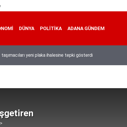
e
ONOMI
DÜNYA
POLİTİKA
ADANA GÜNDEM
 taşımacıları yeni plaka ihalesine tepki gösterdi
şgetiren
 >