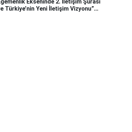
Egemenlik Ekseninde 2. İletişim Şûrası
e Türkiye’nin Yeni İletişim Vizyonu”
başlıklı makales