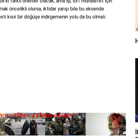
 ki farklı öneriler olacak, ama işi, sırf muhalefet için
ak öncelikli olursa, iktidar yarışı bile bu eksende
seti kısır bir döğüşe indirgemenin yolu da bu olmalı.
İ