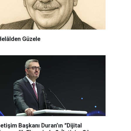
Helâlden Güzele
letişim Başkanı Duran’ın “Dijital