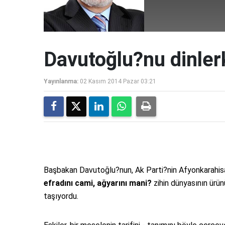
Davutoğlu?nu dinler
Yayınlanma:
02 Kasım 2014 Pazar 03:21
Başbakan Davutoğlu?nun, Ak Parti?nin Afyonkarahisa
efradını cami, ağyarını mani?
zihin dünyasının ürün
taşıyordu.