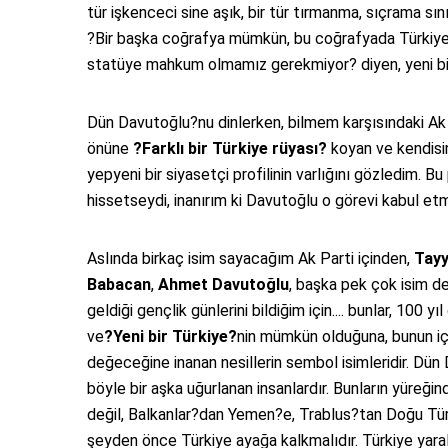
tür işkenceci sine aşık, bir tür tırmanma, sıçrama s
?Bir başka coğrafya mümkün, bu coğrafyada Türkiye bi
statüye mahkum olmamız gerekmiyor? diyen, yeni bir 
Dün Davutoğlu?nu dinlerken, bilmem karşısındaki Ak 
önüne
?Farklı bir Türkiye rüyası?
koyan ve kendisin
yepyeni bir siyasetçi profilinin varlığını gözledim. Bu 
hissetseydi, inanırım ki Davutoğlu o görevi kabul et
Aslında birkaç isim sayacağım Ak Parti içinden,
Tayy
Babacan
,
Ahmet Davutoğlu
, başka pek çok isim de 
geldiği gençlik günlerini bildiğim için.... bunlar, 100
ve
?Yeni bir Türkiye?
nin mümkün olduğuna, bunun iç
değeceğine inanan nesillerin sembol isimleridir. Dün 
böyle bir aşka uğurlanan insanlardır. Bunların yüreğ
değil, Balkanlar?dan Yemen?e, Trablus?tan Doğu Türk
şeyden önce Türkiye ayağa kalkmalıdır. Türkiye yarala