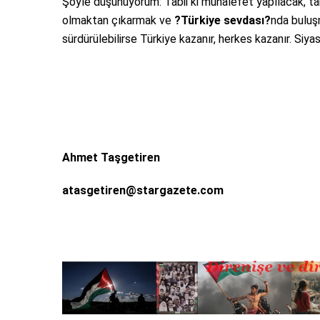
Şöyle düşünüyorum: Tabii ki muhalefet yapılacak, tabii
olmaktan çıkarmak ve
?Türkiye sevdası?
nda buluşm
sürdürülebilirse Türkiye kazanır, herkes kazanır. Siya
Ahmet Taşgetiren
atasgetiren@stargazete.com