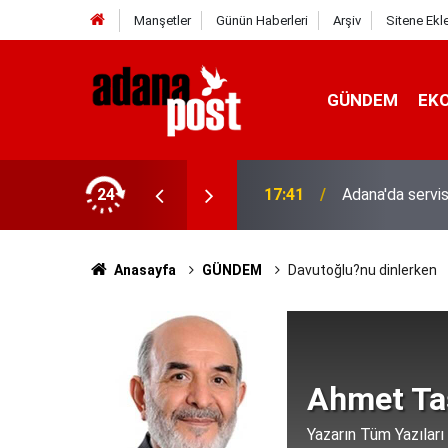
Manşetler
Günün Haberleri
Arşiv
Sitene Ekl
GÜNDEM
EK
24
17:41
Adana'da servis
Anasayfa
GÜNDEM
Davutoğlu?nu dinlerken
Ahmet Ta
Yazarın Tüm Yazıları