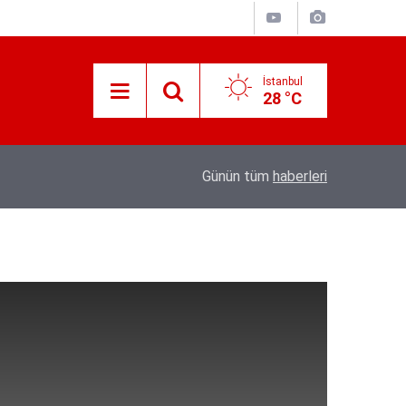
İstanbul
28 °C
Süreyya Yavuz Hanimefendi Adana Yedipinar 
17:30
Günün tüm
haberleri
Danişma Merkezini Ziyaret Etti