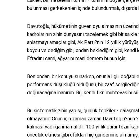
Eskiler, bir meselenin tarifini - tanımını böyle çerçev
bulunması gerkekenleri içinde bulundurmalı, dışarda 
Davutoğlu, hükümetinin güven oyu almasının üzerinde
kadrolarının zihin dünyasını tazelemek gibi bir saikl
anlatmayı amaçlar gibi, Ak Parti?nin 12 yıllık yürüyüş
koydu ve dediğim gibi, ondan beklediğim gibi, kendi i
Efradını cami, ağyarını mani demem bunun için.
Ben ondan, bir konuyu sunarken, onunla ilgili doğabi
performans düşüklüğü olduğunu, bir zaaf sergilediği
doğuracağına inanırım. Bu, kendi fikri muhtevasını 
Bu sistematik zihin yapısı, günlük tepkiler - dalaşmal
olmayabilir. Onun için zaman zaman Davutoğlu?nun ?
kalması yadırganmamalıdır. 100 yıllık parantezin ka
öncülük etmesi gibi ufukları hiç gündemine almamış, h