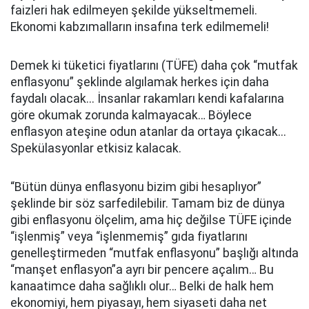
faizleri hak edilmeyen şekilde yükseltmemeli.
Ekonomi kabzımalların insafına terk edilmemeli!
Demek ki tüketici fiyatlarını (TÜFE) daha çok “mutfak
enflasyonu” şeklinde algılamak herkes için daha
faydalı olacak... İnsanlar rakamları kendi kafalarına
göre okumak zorunda kalmayacak… Böylece
enflasyon ateşine odun atanlar da ortaya çıkacak...
Spekülasyonlar etkisiz kalacak.
“Bütün dünya enflasyonu bizim gibi hesaplıyor”
şeklinde bir söz sarfedilebilir. Tamam biz de dünya
gibi enflasyonu ölçelim, ama hiç değilse TÜFE içinde
“işlenmiş” veya “işlenmemiş” gıda fiyatlarını
genelleştirmeden “mutfak enflasyonu” başlığı altında
“manşet enflasyon”a ayrı bir pencere açalım… Bu
kanaatimce daha sağlıklı olur… Belki de halk hem
ekonomiyi, hem piyasayı, hem siyaseti daha net