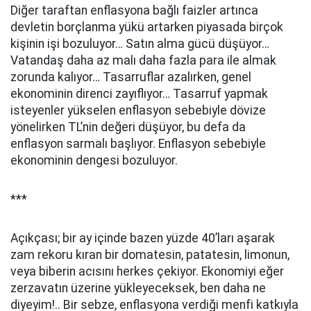
Diğer taraftan enflasyona bağlı faizler artınca
devletin borçlanma yükü artarken piyasada birçok
kişinin işi bozuluyor… Satın alma gücü düşüyor…
Vatandaş daha az malı daha fazla para ile almak
zorunda kalıyor… Tasarruflar azalırken, genel
ekonominin direnci zayıflıyor… Tasarruf yapmak
isteyenler yükselen enflasyon sebebiyle dövize
yönelirken TL’nin değeri düşüyor, bu defa da
enflasyon sarmalı başlıyor. Enflasyon sebebiyle
ekonominin dengesi bozuluyor.
***
Açıkçası; bir ay içinde bazen yüzde 40’ları aşarak
zam rekoru kıran bir domatesin, patatesin, limonun,
veya biberin acısını herkes çekiyor. Ekonomiyi eğer
zerzavatın üzerine yükleyeceksek, ben daha ne
diyeyim!.. Bir sebze, enflasyona verdiği menfi katkıyla