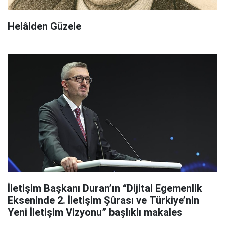
Helâlden Güzele
İletişim Başkanı Duran’ın “Dijital Egemenlik
Ekseninde 2. İletişim Şûrası ve Türkiye’nin
Yeni İletişim Vizyonu” başlıklı makales