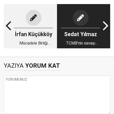
İrfan Küçükköy
Sedat Yılmaz
Mücadele Birliği
TCMB'nin savaşı
İstanbul Sancağı
bitmedi, bitmeyecek!
Başkanı: Yılmaz
Karaoğlu
YAZIYA
YORUM KAT