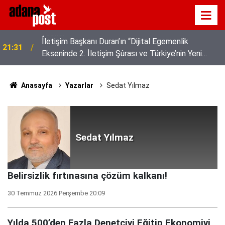
z
İletişim Başkanı Duran’ın “Dijital Egemenlik
21:31
Ekseninde 2. İletişim Şûrası ve Türkiye’nin Yeni
İletişim Vizyonu” başlıklı makales
Anasayfa
Yazarlar
Sedat Yılmaz
Sedat Yılmaz
Belirsizlik fırtınasına çözüm kalkanı!
30 Temmuz 2026 Perşembe 20:09
Yılda 500’den Fazla Denetçiyi Eğitip Ekonomiyi