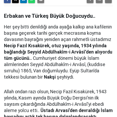
Erbakan ve Türkeş Büyük Doğucuydu..
Her şey bitti denildiği anda ayağa kalkıp ana kafilenin
başına geçerek tarihi gerçek mecrasına koyma
davasının bayrağını yeniden açan rahmetli üstadımız
Necip Fazıl Kısakürek, otuz yaşında, 1934 yılında
bağlandığı Seyyid Abdülhakîm-i Arvâsî’den alıyordu
tüm gücünü..
Cumhuriyet dönemi büyük İslam
alimlerinden Seyyid Abdülhakîm-i Arvâsî, (kuddise
sırruhu) 1865, Van doğumluydu. Eyüp Sultan’da
tekkesi bulunan bir
Nakşi
şeyhiydi.
Allah ondan razı olsun, Necip Fazıl Kısakürek, 1943
yılında, Kasım ayında Büyük Doğu Dergisi’nin ilk
sayısını çıkardığında Abdülhakîm-i Arvâsî’yi ebedi
aleme yolcu etti..
Üstadı Arvasi’den devraldığı İslam
bayrağını artık tek başına dalgalandıracaktı..