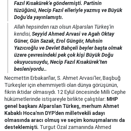
Fazıl Kısakürek’e göndermişti. Partinin
tüzüğünü, Necip Fazıl elleriyle yazmış ve Büyük
Doğu’da yayınlamıştı.
Allah hepsinden razı olsun Alparslan Türkeş’in
kendisi,
Seyyid Ahmed Arvasi ve Agah Oktay
Güner, Gün Sazak, Erol Güngör, Muhsin
Yazıcıoğlu ve Devlet Bahçeli beyler başta olmak
üzere çevresindeki pek çok kişi Büyük Doğu
okuyucusuydu, Necip Fazıl Kısakürek’ten
besleniyordu..
Necmettin Erbakan’lar, S. Ahmet Arvasi'ler, Başbuğ
Türkeşler için ehemmiyetli olan dünya görüşünün,
fikrin iktidar olmasıydı. 12 Eylül öncesinde Milli Cephe
hükümetlerinde istişareyle birlikte çalıştılar:
MHP
genel başkanı Alparslan Türkeş, merhum Ahmet
Kabaklı Hoca'nın DYP'den milletvekili adayı
olmasında aracı olmuş ve seçim konuşmalarını da
desteklemişti.
Turgut Özal zamanında Ahmed