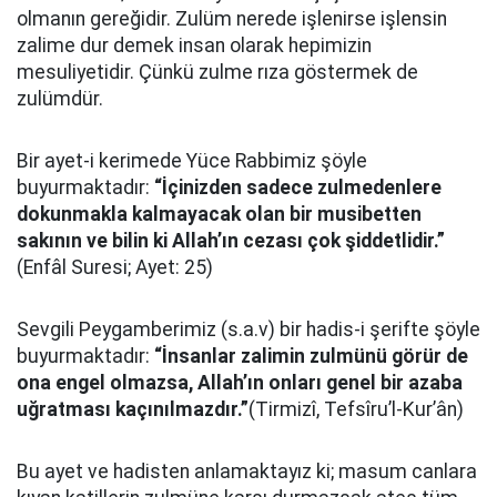
olmanın gereğidir. Zulüm nerede işlenirse işlensin
zalime dur demek insan olarak hepimizin
mesuliyetidir. Çünkü zulme rıza göstermek de
zulümdür.
Bir ayet-i kerimede Yüce Rabbimiz şöyle
buyurmaktadır:
“İçinizden sadece zulmedenlere
dokunmakla kalmayacak olan bir musibetten
sakının ve bilin ki Allah’ın cezası çok şiddetlidir.”
(Enfâl Suresi; Ayet: 25)
Sevgili Peygamberimiz (s.a.v) bir hadis-i şerifte şöyle
buyurmaktadır:
“İnsanlar zalimin zulmünü görür de
ona engel olmazsa, Allah’ın onları genel bir azaba
uğratması kaçınılmazdır.”
(Tirmizî, Tefsîru’l-Kur’ân)
Bu ayet ve hadisten anlamaktayız ki; masum canlara