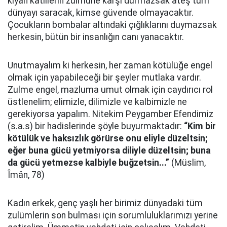
kıyan katillerin zulmüne karşı durmazsak ateş tüm
dünyayı saracak, kimse güvende olmayacaktır.
Çocukların bombalar altındaki çığlıklarını duymazsak
herkesin, bütün bir insanlığın canı yanacaktır.
Unutmayalım ki herkesin, her zaman kötülüğe engel
olmak için yapabileceği bir şeyler mutlaka vardır.
Zulme engel, mazluma umut olmak için caydırıcı rol
üstlenelim; elimizle, dilimizle ve kalbimizle ne
gerekiyorsa yapalım. Nitekim Peygamber Efendimiz
(s.a.s) bir hadislerinde şöyle buyurmaktadır:
“Kim bir
kötülük ve haksızlık görürse onu eliyle düzeltsin;
eğer buna gücü yetmiyorsa diliyle düzeltsin; buna
da gücü yetmezse kalbiyle buğzetsin...”
(Müslim,
Îmân, 78)
Kadın erkek, genç yaşlı her birimiz dünyadaki tüm
zulümlerin son bulması için sorumluluklarımızı yerine