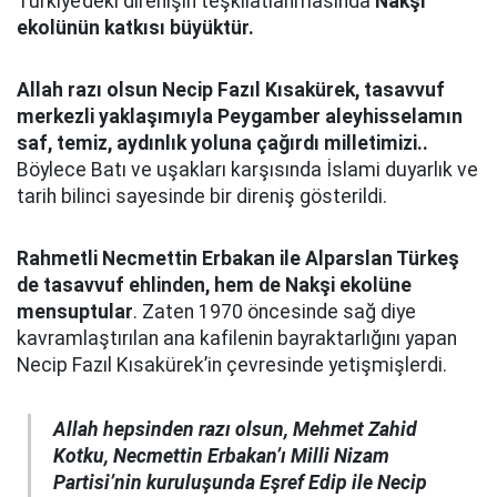
Türkiye’deki direnişin teşkilatlanmasında
Nakşi
ekolünün katkısı büyüktür.
Allah razı olsun Necip Fazıl Kısakürek, tasavvuf
merkezli yaklaşımıyla Peygamber aleyhisselamın
saf, temiz, aydınlık yoluna çağırdı milletimizi..
Böylece Batı ve uşakları karşısında İslami duyarlık ve
tarih bilinci sayesinde bir direniş gösterildi.
Rahmetli Necmettin Erbakan ile Alparslan Türkeş
de tasavvuf ehlinden, hem de Nakşi ekolüne
mensuptular
. Zaten 1970 öncesinde sağ diye
kavramlaştırılan ana kafilenin bayraktarlığını yapan
Necip Fazıl Kısakürek’in çevresinde yetişmişlerdi.
Allah hepsinden razı olsun, Mehmet Zahid
Kotku, Necmettin Erbakan’ı Milli Nizam
Partisi’nin kuruluşunda Eşref Edip ile Necip