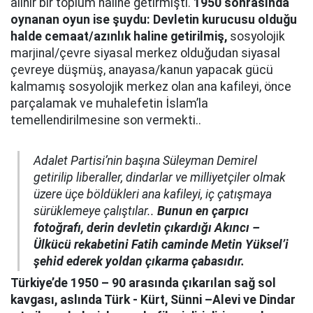
alınır bir toplum haline getirmişti.
1950 sonrasında
oynanan oyun ise şuydu: Devletin kurucusu olduğu
halde cemaat/azınlık haline getirilmiş,
sosyolojik
marjinal/çevre siyasal merkez olduğudan siyasal
çevreye düşmüş, anayasa/kanun yapacak gücü
kalmamış sosyolojik merkez olan ana kafileyi, önce
parçalamak ve muhalefetin İslam’la
temellendirilmesine son vermekti..
Adalet Partisi’nin başına Süleyman Demirel
getirilip liberaller, dindarlar ve milliyetçiler olmak
üzere üçe böldükleri ana kafileyi, iç çatışmaya
sürüklemeye çalıştılar..
Bunun en çarpıcı
fotoğrafı, derin devletin çıkardığı Akıncı –
Ülkücü rekabetini Fatih caminde Metin Yüksel’i
şehid ederek yoldan çıkarma çabasıdır.
Türkiye’de 1950 – 90 arasında çıkarılan sağ sol
kavgası, aslında Türk - Kürt, Sünni –Alevi ve Dindar