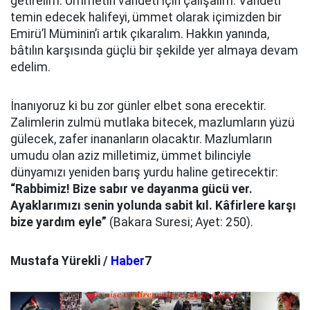
getirelim. Ümmetin vahdeti için çalışalım. Vahdeti
temin edecek halifeyi, ümmet olarak içimizden bir
Emirü’l Müminin’i artık çıkaralım. Hakkın yanında,
bâtılın karşısında güçlü bir şekilde yer almaya devam
edelim.
İnanıyoruz ki bu zor günler elbet sona erecektir.
Zalimlerin zulmü mutlaka bitecek, mazlumların yüzü
gülecek, zafer inananların olacaktır. Mazlumların
umudu olan aziz milletimiz, ümmet bilinciyle
dünyamızı yeniden barış yurdu haline getirecektir:
“Rabbimiz! Bize sabır ve dayanma gücü ver.
Ayaklarımızı senin yolunda sabit kıl. Kâfirlere karşı
bize yardım eyle”
(Bakara Suresi; Ayet: 250).
Mustafa Yürekli /
Haber
7