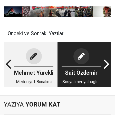
Önceki ve Sonraki Yazılar
Mehmet Yürekli
Sait Özdemir
Medeniyet Bunalımı
Sosyal medya bağlısı
mı, yoksa bağımlısı
mısınız?
YAZIYA
YORUM KAT