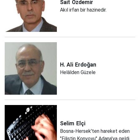
Sait
Özdemir
Akıl irfan bir hazinedir.
H. Ali
Erdoğan
Helâlden Güzele
Selim
Elçi
Bosna-Hersek'ten hareket eden
"Filistin Konvoyu" Adana'ya geldi.