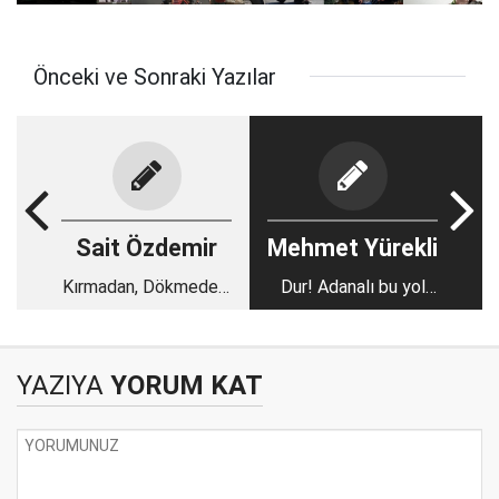
Önceki ve Sonraki Yazılar
Sait Özdemir
Mehmet Yürekli
Kırmadan, Dökmeden,
Dur! Adanalı bu yol
Üzmeden Çocuk
senin yolun değil..
Eğitimi.
YAZIYA
YORUM KAT