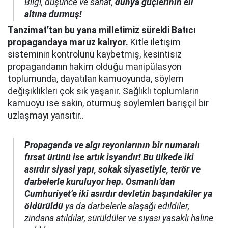
Bilgi, düşünce ve sanat,
dünya güçlerinin eli
altına durmuş!
Tanzimat’tan bu yana milletimiz sürekli Batıcı
propagandaya maruz kalıyor.
Kitle iletişim
sisteminin kontrolünü kaybetmiş, kesintisiz
propagandanın hakim olduğu manipülasyon
toplumunda, dayatılan kamuoyunda, söylem
değişiklikleri çok sık yaşanır. Sağlıklı toplumların
kamuoyu ise sakin, oturmuş söylemleri barışçıl bir
uzlaşmayı yansıtır..
Propaganda ve algı reyonlarının bir numaralı
fırsat ürünü ise artık isyandır!
Bu ülkede iki
asırdır siyasi yapı, sokak siyasetiyle, terör ve
darbelerle kuruluyor hep. Osmanlı’dan
Cumhuriyet’e iki asırdır devletin başındakiler ya
öldürüldü
ya da darbelerle alaşağı edildiler,
zindana atıldılar, sürüldüler ve siyasi yasaklı haline