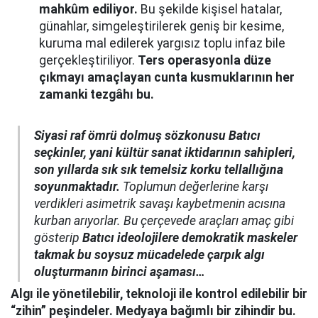
mahkûm ediliyor.
Bu şekilde kişisel hatalar,
günahlar, simgeleştirilerek geniş bir kesime,
kuruma mal edilerek yargısız toplu infaz bile
gerçekleştiriliyor.
Ters operasyonla düze
çıkmayı amaçlayan cunta kusmuklarının her
zamanki tezgâhı bu.
Siyasi raf ömrü dolmuş sözkonusu Batıcı
seçkinler, yani kültür sanat iktidarının sahipleri,
son yıllarda sık sık temelsiz korku tellallığına
soyunmaktadır.
Toplumun değerlerine karşı
verdikleri asimetrik savaşı kaybetmenin acısına
kurban arıyorlar. Bu çerçevede araçları amaç gibi
gösterip
Batıcı ideolojilere demokratik maskeler
takmak bu soysuz mücadelede çarpık algı
oluşturmanın birinci aşaması…
Algı ile yönetilebilir, teknoloji ile kontrol edilebilir bir
“zihin” peşindeler. Medyaya bağımlı bir zihindir bu.