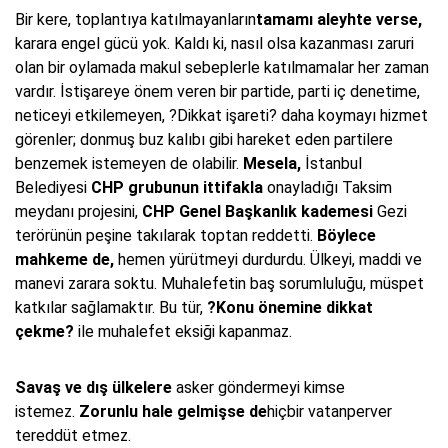
Bir kere, toplantıya katılmayanların
tamamı aleyhte verse,
karara engel gücü yok. Kaldı ki, nasıl olsa kazanması zaruri
olan bir oylamada makul sebeplerle katılmamalar her zaman
vardır. İstişareye önem veren bir partide, parti iç denetime,
neticeyi etkilemeyen, ?Dikkat işareti? daha koymayı hizmet
görenler; donmuş buz kalıbı gibi hareket eden partilere
benzemek istemeyen de olabilir.
Mesela,
İstanbul
Belediyesi
CHP grubunun ittifakla
onayladığı Taksim
meydanı projesini,
CHP Genel Başkanlık kademesi
Gezi
terörünün peşine takılarak toptan reddetti.
Böylece
mahkeme de,
hemen yürütmeyi durdurdu. Ülkeyi, maddi ve
manevi zarara soktu. Muhalefetin baş sorumluluğu, müspet
katkılar sağlamaktır. Bu tür,
?Konu önemine dikkat
çekme?
ile muhalefet eksiği kapanmaz.
Savaş ve dış ülkelere
asker göndermeyi kimse
istemez.
Zorunlu hale gelmişse de
hiçbir vatanperver
tereddüt etmez.