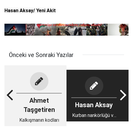
Hasan Aksay
/ Yeni Akit
Önceki ve Sonraki Yazılar
Ahmet
Hasan Aksay
Taşgetiren
Kurban nankörlüğü ve
Kalkışmanın kodları
nankörlük