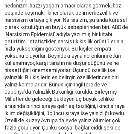
hedonizm, hazzı yaşam amacı olarak görmek, haz
peşinde koşmak. İkinci olarak benmerkezcilik ve
narsisizm ortaya çıkıyor. Narsisizm, şu anda küresel
olarak kötülüğün en büyük sebeplerinden biri. ABD’de
‘Narsisizm Epidemisi’ adıyla yazılmış bir kitabı
getirttim. İstatistikler, narsistik kişilik örüntülerinin
hızla yükseldiğini gösteriyor. Bu kişiler empati
yoksunu oluyorlar. Beyindeki ayna nöronlarını etkin
kullanamıyor, karşı tarafın ne düşündüğünü ve ne
hissettiğini önemsemiyorlar. Üçüncü özellik ise
yalnızlık. Bu kişilerin en belirgin özelliklerinden biri
yalnız kalmalarıdır. Bunun için İngiltere'de ve
Japonya'da Yalnızlık Bakanlığı kuruldu. Birleşmiş
Milletler de geleceği bekleyen üç büyük tehlike
arasında birinci sıraya gelir eşitsizliğini, ikinci sıraya
iklim değişikliğini, üçüncü sıraya ise yalnızlığı koydu.
Özellikle Kuzey Avrupa'da evde yalnız ölümler çok
fazla görülüyor. Çünkü sosyal bağlar ciddi şekilde