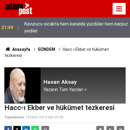
Kavurucu sıcakta hem kanalda yüzdüler hem karpuz
21:49
yediler
Anasayfa
GÜNDEM
Hacc-ı Ekber ve hükümet
tezkeresi
Hasan Aksay
Yazarın Tüm Yazıları >
Hacc-ı Ekber ve hükümet tezkeresi
Yayınlanma:
14 Ekim 2014 Salı 03:56