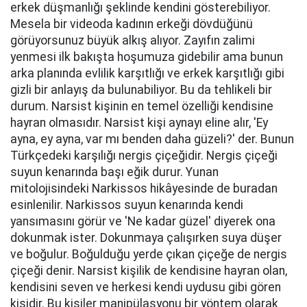
erkek düşmanlığı şeklinde kendini gösterebiliyor.
Mesela bir videoda kadının erkeği dövdüğünü
görüyorsunuz büyük alkış alıyor. Zayıfın zalimi
yenmesi ilk bakışta hoşumuza gidebilir ama bunun
arka planında evlilik karşıtlığı ve erkek karşıtlığı gibi
gizli bir anlayış da bulunabiliyor. Bu da tehlikeli bir
durum. Narsist kişinin en temel özelliği kendisine
hayran olmasıdır. Narsist kişi aynayı eline alır, 'Ey
ayna, ey ayna, var mı benden daha güzeli?' der. Bunun
Türkçedeki karşılığı nergis çiçeğidir. Nergis çiçeği
suyun kenarında başı eğik durur. Yunan
mitolojisindeki Narkissos hikâyesinde de buradan
esinlenilir. Narkissos suyun kenarında kendi
yansımasını görür ve 'Ne kadar güzel' diyerek ona
dokunmak ister. Dokunmaya çalışırken suya düşer
ve boğulur. Boğulduğu yerde çıkan çiçeğe de nergis
çiçeği denir. Narsist kişilik de kendisine hayran olan,
kendisini seven ve herkesi kendi uydusu gibi gören
kişidir. Bu kişiler manipülasyonu bir yöntem olarak