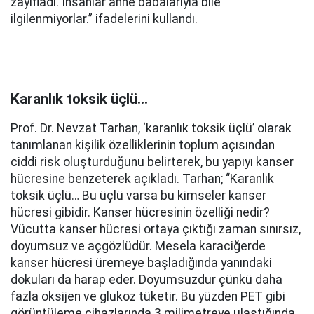
zayıfladı. İnsanlar anne babalarıyla bile
ilgilenmiyorlar.” ifadelerini kullandı.
Karanlık toksik üçlü…
Prof. Dr. Nevzat Tarhan, ‘karanlık toksik üçlü’ olarak
tanımlanan kişilik özelliklerinin toplum açısından
ciddi risk oluşturduğunu belirterek, bu yapıyı kanser
hücresine benzeterek açıkladı. Tarhan; “Karanlık
toksik üçlü… Bu üçlü varsa bu kimseler kanser
hücresi gibidir. Kanser hücresinin özelliği nedir?
Vücutta kanser hücresi ortaya çıktığı zaman sınırsız,
doyumsuz ve açgözlüdür. Mesela karaciğerde
kanser hücresi üremeye başladığında yanındaki
dokuları da harap eder. Doyumsuzdur çünkü daha
fazla oksijen ve glukoz tüketir. Bu yüzden PET gibi
görüntüleme cihazlarında 3 milimetreye ulaştığında