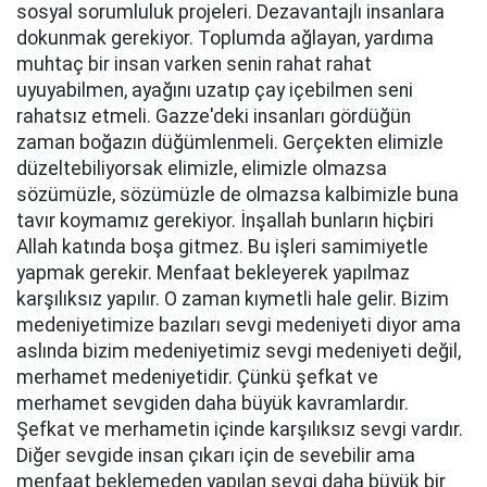
sosyal sorumluluk projeleri. Dezavantajlı insanlara
dokunmak gerekiyor. Toplumda ağlayan, yardıma
muhtaç bir insan varken senin rahat rahat
uyuyabilmen, ayağını uzatıp çay içebilmen seni
rahatsız etmeli. Gazze'deki insanları gördüğün
zaman boğazın düğümlenmeli. Gerçekten elimizle
düzeltebiliyorsak elimizle, elimizle olmazsa
sözümüzle, sözümüzle de olmazsa kalbimizle buna
tavır koymamız gerekiyor. İnşallah bunların hiçbiri
Allah katında boşa gitmez. Bu işleri samimiyetle
yapmak gerekir. Menfaat bekleyerek yapılmaz
karşılıksız yapılır. O zaman kıymetli hale gelir. Bizim
medeniyetimize bazıları sevgi medeniyeti diyor ama
aslında bizim medeniyetimiz sevgi medeniyeti değil,
merhamet medeniyetidir. Çünkü şefkat ve
merhamet sevgiden daha büyük kavramlardır.
Şefkat ve merhametin içinde karşılıksız sevgi vardır.
Diğer sevgide insan çıkarı için de sevebilir ama
menfaat beklemeden yapılan sevgi daha büyük bir