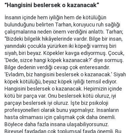
“Hangisini beslersek o kazanacak”
İnsanın içinde hem iyiliğin hem de kötülüğün
bulunduğunu belirten Tarhan, koruyucu ruh sağlığı
çalışmalarına neden önem verdiğini anlattı. Tarhan;
“Bizdeki bilgelik hikâyelerinde vardır. Bilge bir insan,
yanındaki çocukla yürürken iki köpeği varmış biri
siyah, biri beyaz. Köpekler kavga ediyormuş. Çocuk,
'Dede, sizce hangi köpek kazanacak?' diye sormuş.
Bilge dedenin verdiği cevap çok enteresandır.
'Evladım, biz hangisini beslersek o kazanacak.' Siyah
köpek kötülüğü, beyaz köpek iyiliği temsil ediyor.
Hangisini beslersek o kazanacak. Hepimizin içinde
kötü bir parça var. Onu beslersek kötü oluruz, iyi
parçayı beslersek iyi oluruz. İşte biz psikoloji
profesyonelleri olarak bunu yapmalıyız. İnsanların
hasta olmaması için çalışmak çok daha önemli.
Böylece daha fazla insana ulaşabiliyorsunuz.
Bireysel faydadan çok toplumsal fayda önemli. Bu