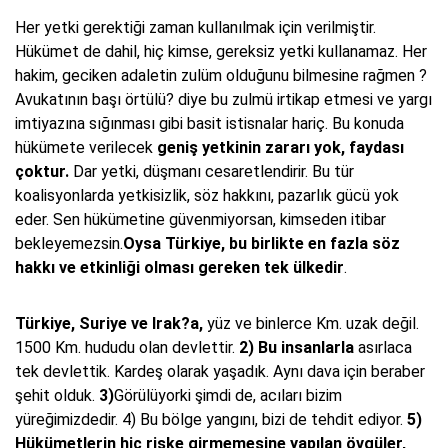
Her yetki gerektiği zaman kullanılmak için verilmiştir.
Hükümet de dahil, hiç kimse, gereksiz yetki kullanamaz. Her
hakim, geciken adaletin zulüm olduğunu bilmesine rağmen ?
Avukatının başı örtülü? diye bu zulmü irtikap etmesi ve yargı
imtiyazına sığınması gibi basit istisnalar hariç. Bu konuda
hükümete verilecek
geniş yetkinin zararı yok, faydası
çoktur.
Dar yetki, düşmanı cesaretlendirir. Bu tür
koalisyonlarda yetkisizlik, söz hakkını, pazarlık gücü yok
eder. Sen hükümetine güvenmiyorsan, kimseden itibar
bekleyemezsin.
Oysa Türkiye, bu birlikte en fazla
söz
hakkı ve etkinliği olması gereken tek ülkedir
.
Türkiye, Suriye ve Irak?a,
yüz ve binlerce Km. uzak değil.
1500 Km. hududu olan devlettir.
2) Bu insanlarla
asırlaca
tek devlettik. Kardeş olarak yaşadık. Aynı dava için beraber
şehit olduk.
3)
Görülüyorki şimdi de, acıları bizim
yüreğimizdedir. 4) Bu bölge yangını, bizi de tehdit ediyor.
5)
Hükümetlerin hiç riske girmemesine yapılan övgüler,