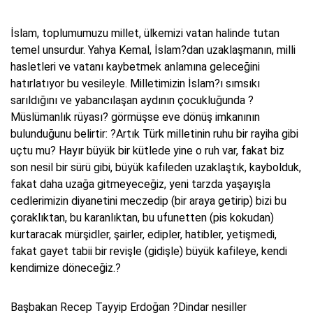
İslam, toplumumuzu millet, ülkemizi vatan halinde tutan
temel unsurdur. Yahya Kemal, İslam?dan uzaklaşmanın, milli
hasletleri ve vatanı kaybetmek anlamına geleceğini
hatırlatıyor bu vesileyle. Milletimizin İslam?ı sımsıkı
sarıldığını ve yabancılaşan aydının çocukluğunda ?
Müslümanlık rüyası? görmüşse eve dönüş imkanının
bulunduğunu belirtir: ?Artık Türk milletinin ruhu bir rayiha gibi
uçtu mu? Hayır büyük bir kütlede yine o ruh var, fakat biz
son nesil bir sürü gibi, büyük kafileden uzaklaştık, kaybolduk,
fakat daha uzağa gitmeyeceğiz, yeni tarzda yaşayışla
cedlerimizin diyanetini meczedip (bir araya getirip) bizi bu
çoraklıktan, bu karanlıktan, bu ufunetten (pis kokudan)
kurtaracak mürşidler, şairler, edipler, hatibler, yetişmedi,
fakat gayet tabii bir revişle (gidişle) büyük kafileye, kendi
kendimize döneceğiz.?
Başbakan Recep Tayyip Erdoğan ?Dindar nesiller