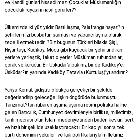
ve Kandil günleri hissedilmez. Çocuklar Müslümanlığın
çocukluk rüyasını nasıl görürler??
Ülkemizde iki yüz yıldır Batılılaşma, ?alafranga hayat?ın
şehirlerimizi büsbütün sarması ve yabancılaşma olarak
tecelli etmektedir: ?Biz bugünün Türkleri bilakis Şişli,
Nişantaşı, Kadıköy, Moda gibi küçücük bir şehri andıran
yerlere yerleştik, fakat o yerler Müslüman ruhundan ari,
çorak ve kurudur. Bir Üsküdar'a bakınız bir de Kadıköy'e.
Üsküdar?ın yanında Kadıköy Tatavla (Kurtuluş)'yı andırır.?
Yahya Kemal, gidişatı oldukça gerçekçi bir şekilde
değerlendirip geleceğe ilişkin öngörüde bulunmuştu:
Tanzimat?tan itibaren aşama aşama resmi politika haline
gelen Batıcılık, Cumhuriyet devrimleriyle birlikte, milletimizi,
tarih mecrası olan İslam medeniyetinden birden keskin, sert
ve hızlı bir şekilde uzaklaştıracaktı..Bir kaç yıl sonra tek
parti döneminin seküler ve laik politikalarıyla milletimiz