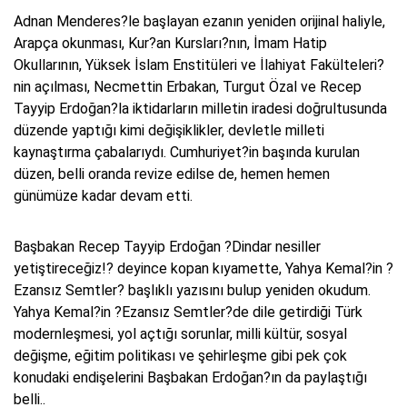
Adnan Menderes?le başlayan ezanın yeniden orijinal haliyle,
Arapça okunması, Kur?an Kursları?nın, İmam Hatip
Okullarının, Yüksek İslam Enstitüleri ve İlahiyat Fakülteleri?
nin açılması, Necmettin Erbakan, Turgut Özal ve Recep
Tayyip Erdoğan?la iktidarların milletin iradesi doğrultusunda
düzende yaptığı kimi değişiklikler, devletle milleti
kaynaştırma çabalarıydı. Cumhuriyet?in başında kurulan
düzen, belli oranda revize edilse de, hemen hemen
günümüze kadar devam etti.
Başbakan Recep Tayyip Erdoğan ?Dindar nesiller
yetiştireceğiz!? deyince kopan kıyamette, Yahya Kemal?in ?
Ezansız Semtler? başlıklı yazısını bulup yeniden okudum.
Yahya Kemal?in ?Ezansız Semtler?de dile getirdiği Türk
modernleşmesi, yol açtığı sorunlar, milli kültür, sosyal
değişme, eğitim politikası ve şehirleşme gibi pek çok
konudaki endişelerini Başbakan Erdoğan?ın da paylaştığı
belli..