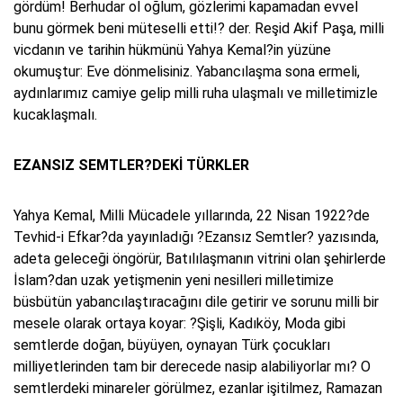
gördüm! Berhudar ol oğlum, gözlerimi kapamadan evvel
bunu görmek beni müteselli etti!? der. Reşid Akif Paşa, milli
vicdanın ve tarihin hükmünü Yahya Kemal?in yüzüne
okumuştur: Eve dönmelisiniz. Yabancılaşma sona ermeli,
aydınlarımız camiye gelip milli ruha ulaşmalı ve milletimizle
kucaklaşmalı.
EZANSIZ SEMTLER?DEKİ TÜRKLER
Yahya Kemal, Milli Mücadele yıllarında, 22 Nisan 1922?de
Tevhid-i Efkar?da yayınladığı ?Ezansız Semtler? yazısında,
adeta geleceği öngörür, Batılılaşmanın vitrini olan şehirlerde
İslam?dan uzak yetişmenin yeni nesilleri milletimize
büsbütün yabancılaştıracağını dile getirir ve sorunu milli bir
mesele olarak ortaya koyar: ?Şişli, Kadıköy, Moda gibi
semtlerde doğan, büyüyen, oynayan Türk çocukları
milliyetlerinden tam bir derecede nasip alabiliyorlar mı? O
semtlerdeki minareler görülmez, ezanlar işitilmez, Ramazan