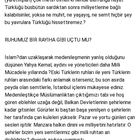
Türklüğü büsbütün sardıktan sonra milliyetlerine bağlı
kalabilsinler, yoksa ne muhit, ne yaşayış, ne semt hiçbir şey
bu yavrulara Türklüğü hissettiremez.?
RUHUMUZ BİR RAYİHA GİBİ UÇTU MU?
İslam?dan uzaklaşarak medenileşmenin yanlış olduğunu
düşünen Yahya Kemal, aydını ve yöneticileri daha Milli
Mücadele yıllarında ?Eski Türklerin ruhları ile yeni Türklerin
ruhları arasındaki farkı anlamak isterseniz, bu son asırda
peyda olan semtlerle, İstanbul içlerini mukayese ediniz.
Medenileştikçe Müslümanlıktan çıktığımızı tabi ve hoş
gören eblehler uzağa değil, Balkan Devletlerinin şehirlerine
kadar gitsinler. Görürler ki baştan başa yenilşen o şehirlerin
her tarafında çan kuleleri yükselir. Pazar ve yortu günleri çan
sesleri işitilir. Manzara halkın dinini ve milliyetini hatırlatır. O
şehirler bizim yeni semtlerimiz gibi milli ruhtan ari
değildirler.? diyerek açıkça uyarmıştı.