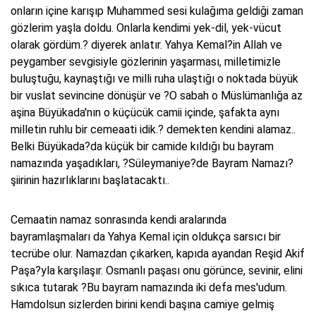
onların içine karışıp Muhammed sesi kulağıma geldiği zaman
gözlerim yaşla doldu. Onlarla kendimi yek-dil, yek-vücut
olarak gördüm.? diyerek anlatır. Yahya Kemal?in Allah ve
peygamber sevgisiyle gözlerinin yaşarması, milletimizle
buluştuğu, kaynaştığı ve milli ruha ulaştığı o noktada büyük
bir vuslat sevincine dönüşür ve ?O sabah o Müslümanlığa az
aşina Büyükada'nın o küçücük camii içinde, şafakta aynı
milletin ruhlu bir cemeaati idik.? demekten kendini alamaz..
Belki Büyükada?da küçük bir camide kıldığı bu bayram
namazında yaşadıkları, ?Süleymaniye?de Bayram Namazı?
şiirinin hazırlıklarını başlatacaktı..
Cemaatin namaz sonrasında kendi aralarında
bayramlaşmaları da Yahya Kemal için oldukça sarsıcı bir
tecrübe olur. Namazdan çıkarken, kapıda ayandan Reşid Akif
Paşa?yla karşılaşır. Osmanlı paşası onu görünce, sevinir, elini
sıkıca tutarak ?Bu bayram namazında iki defa mes'udum.
Hamdolsun sizlerden birini kendi başına camiye gelmiş