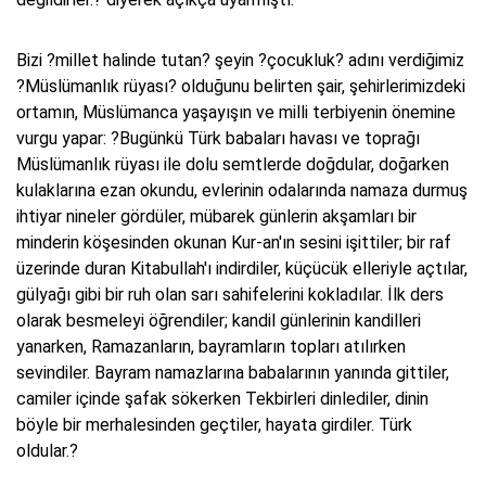
Bizi ?millet halinde tutan? şeyin ?çocukluk? adını verdiğimiz
?Müslümanlık rüyası? olduğunu belirten şair, şehirlerimizdeki
ortamın, Müslümanca yaşayışın ve milli terbiyenin önemine
vurgu yapar: ?Bugünkü Türk babaları havası ve toprağı
Müslümanlık rüyası ile dolu semtlerde doğdular, doğarken
kulaklarına ezan okundu, evlerinin odalarında namaza durmuş
ihtiyar nineler gördüler, mübarek günlerin akşamları bir
minderin köşesinden okunan Kur-an'ın sesini işittiler; bir raf
üzerinde duran Kitabullah'ı indirdiler, küçücük elleriyle açtılar,
gülyağı gibi bir ruh olan sarı sahifelerini kokladılar. İlk ders
olarak besmeleyi öğrendiler; kandil günlerinin kandilleri
yanarken, Ramazanların, bayramların topları atılırken
sevindiler. Bayram namazlarına babalarının yanında gittiler,
camiler içinde şafak sökerken Tekbirleri dinlediler, dinin
böyle bir merhalesinden geçtiler, hayata girdiler. Türk
oldular.?