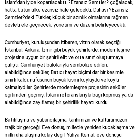
İslam'dan iyice koparılacaktı. ?Ezansız Semtler? çoğalacak,
hatta bütün ülke ezansız hale gelecekti. Dahası ?Ezansız
Semtler?deki Türkler, küçük bir azınlık olmalarına rağmen
devleti ele geçirecek, yönetimi ve düzeni belirleyecekti.
Cumhuriyet, kuruluşundan itibaren, vitrin olarak seçtiği
İstanbul, Ankara, İzmir gibi büyük şehirlerde, modernleşme
projesine uygun bir şehirli elit ve orta sınıf oluşturmaya
çalıştı. Cumhuriyet balolarıyla sembolize edilen,
alabildiğince seküler, Batıcı hayat biçimi dar bir kesimle
sınırlı kaldı; nüfusunun büyük kısmı köylüydü ve köylü
kalmalıydılar. Şehirlerde modernleşme projesinin seküler
eğitimden geçmiş, İslami referanslarıyla bağı kopmuş ya da
alabildiğince zayıflamış bir şehirlilik hayatı kurdu.
Batılılaşma ve yabancılaşma, tarihimizin ve kültürümüzün
trajik bir gerçeği. Eve dönüş, milletle yeniden kucaklaşma ve
milli ruha ulaşma kolay değil. Yahya Kemal, eve dönüşü