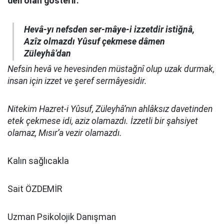
deli olan gösterir.
Hevâ-yı nefsden ser-mâye-i izzetdir istiğnâ,
Azîz olmazdı Yûsuf çekmese dâmen
Züleyhâ’dan
Nefsin hevâ ve hevesinden müstağnî olup uzak durmak,
insan için izzet ve şeref sermâyesidir.
Nitekim Hazret-i Yûsuf, Züleyhâ’nın ahlâksız davetinden
etek çekmese idi, aziz olamazdı. İzzetli bir şahsiyet
olamaz, Mısır’a vezir olamazdı.
Kalın sağlıcakla
Sait ÖZDEMİR
Uzman Psikolojik Danışman