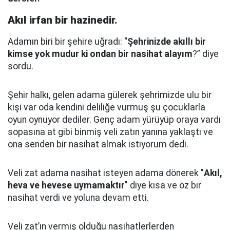
Akıl irfan bir hazinedir.
Adamın biri bir şehire uğradı: “
Şehrinizde akıllı bir
kimse yok mudur ki ondan bir nasihat alayım
?” diye
sordu.
Şehir halkı, gelen adama gülerek şehrimizde ulu bir
kişi var oda kendini deliliğe vurmuş şu çocuklarla
oyun oynuyor dediler.
Genç adam yürüyüp oraya vardı
sopasına at gibi binmiş veli zatın yanına yaklaştı
ve
ona senden bir nasihat almak istiyorum dedi.
Veli zat adama nasihat isteyen adama dönerek "
Akıl,
heva ve hevese uymamaktır
" diye kısa ve öz bir
nasihat verdi ve yoluna devam etti.
Veli zat’ın vermiş olduğu nasihatlerlerden