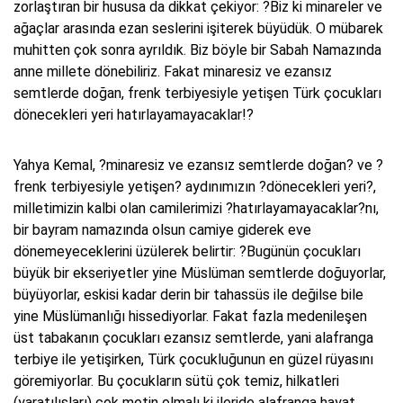
zorlaştıran bir hususa da dikkat çekiyor: ?Biz ki minareler ve
ağaçlar arasında ezan seslerini işiterek büyüdük. O mübarek
muhitten çok sonra ayrıldık. Biz böyle bir Sabah Namazında
anne millete dönebiliriz. Fakat minaresiz ve ezansız
semtlerde doğan, frenk terbiyesiyle yetişen Türk çocukları
dönecekleri yeri hatırlayamayacaklar!?
Yahya Kemal, ?minaresiz ve ezansız semtlerde doğan? ve ?
frenk terbiyesiyle yetişen? aydınımızın ?dönecekleri yeri?,
milletimizin kalbi olan camilerimizi ?hatırlayamayacaklar?nı,
bir bayram namazında olsun camiye giderek eve
dönemeyeceklerini üzülerek belirtir: ?Bugünün çocukları
büyük bir ekseriyetler yine Müslüman semtlerde doğuyorlar,
büyüyorlar, eskisi kadar derin bir tahassüs ile değilse bile
yine Müslümanlığı hissediyorlar. Fakat fazla medenileşen
üst tabakanın çocukları ezansız semtlerde, yani alafranga
terbiye ile yetişirken, Türk çocukluğunun en güzel rüyasını
göremiyorlar. Bu çocukların sütü çok temiz, hilkatleri
(yaratılışları) çok metin olmalı ki ileride alafranga hayat