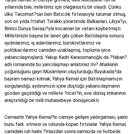
yıllarında bile, milletimiz için olağanüstü bir olaydı. Çünkü
ülke Tanzimat?tan beri Batıcılık fırtınasıyla tarumar olmuş,
son on yılda İttahat Terakki yönetimde Balkanları, Libya?yı,
Birinci Dünya Savaşı?yla kocaman bir vatanı kaybetmişti.
Milletimizin başına bir lanet gibi çöken Batılılaşma sonucu
aydınlarımız, iş adamlarımız, bürokratlarımız ve
politikacılarımız camiden uzaklaşmış, topluma iyice
yabancılaşmışlardı. Yakup Kadri Karaosmanoğlu da ?Yaban?
adlı romanında bu yancılaşmayı anlatmaz mı? Ahalisinin
çoğunluğunu gayri Müslimlerin oluşturduğu Büyükada?da
bayram namazı kılmak, Yahya Kemal için Batılılaşmamızın
sorgulandığı, aydınımızın içine düştüğü yabancılaşmanın
gözden geçirildiği ve millete ?ricat?in, eve dönüş imkanının
araştırıldığı bir milli muhasebeye dönüşecekti.
Cemaatin Yahya Kemal?in camiye gelişini yadırgaması, şairin
bunu fark etmesi ve ruhunda kopan fırtınalar. Yahya Kemal,
camideki ruh halini ?Vaazdan sonra namazda ve hutbede