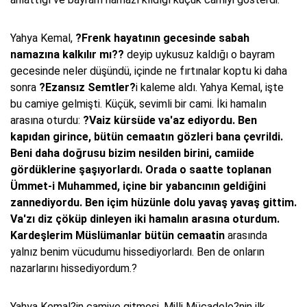
Yahya Kemal,
?Frenk hayatının gecesinde sabah
namazına kalkılır mı??
deyip uykusuz kaldığı o bayram
gecesinde neler düşündü, içinde ne fırtınalar koptu ki daha
sonra
?Ezansız Semtler?
i kaleme aldı. Yahya Kemal, işte
bu camiye gelmişti. Küçük, sevimli bir cami. İki hamalın
arasına oturdu:
?Vaiz kürsüde va'az ediyordu. Ben
kapıdan girince, bütün cemaatın gözleri bana çevrildi.
Beni daha doğrusu bizim nesilden birini, camiide
gördüklerine şaşıyorlardı. Orada o saatte toplanan
Ümmet-i Muhammed, içine bir yabancının geldiğini
zannediyordu. Ben içim hüzünle dolu yavaş yavaş gittim.
Va'zı diz çöküp dinleyen iki hamalın arasına oturdum.
Kardeşlerim Müslümanlar bütün cemaatin
arasında
yalnız benim vücudumu hissediyorlardı. Ben de onların
nazarlarını hissediyordum.?
Yahya Kemal?in camiye gitmesi, Milli Mücadele?nin ilk