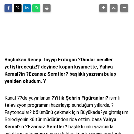
Başbakan Recep Tayyip Erdoğan ?Dindar nesiller
yetiştireceğiz!? deyince kopan kıyamette, Yahya
Kemal?in ?Ezansız Semtler? başlıklı yazısını bulup
yeniden okudum. Y
Kanal 7?de yayınlanan
?Yitik Şehrin Figüranları?
isimli
televizyon programını hazırlayıp sunduğum yıllarda, ?
Faytoncular? bölümünü çekmek için Büyükada?ya gitmiştim.
Belediyenin kültür müdüründen rica ettim, bana
Yahya
Kemal
?in
?Ezansız Semtler?
başlıklı ünlü yazısında
anlattığı ve bayram namazı kıldığı küçük camiyi gösterdi.