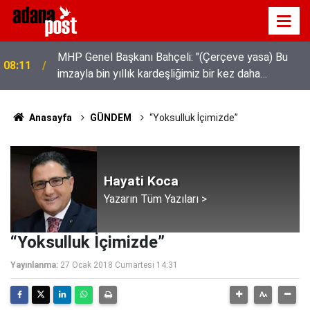
MHP Genel Başkanı Bahçeli: "(Çerçeve yasa) Bu
08:11
imzayla bin yıllık kardeşliğimiz bir kez daha
tescillenmiştir"
Anasayfa
GÜNDEM
“Yoksulluk İçimizde”
Hayati Koca
Yazarın Tüm Yazıları >
“Yoksulluk İçimizde”
Yayınlanma:
27 Ocak 2018 Cumartesi 14:31