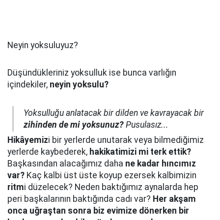
Neyin yoksuluyuz?
Düşündükleriniz yoksulluk ise bunca varlığın
içindekiler,
neyin yoksulu?
Yoksulluğu anlatacak bir dilden ve kavrayacak bir
zihinden de mi yoksunuz?
Pusulasız...
Hikâyemiz
i bir yerlerde unutarak veya bilmediğimiz
yerlerde kaybederek,
hakikatimizi mi terk ettik?
Başkasından alacağımız daha
ne kadar hıncımız
var?
Kaç kalbi üst üste koyup ezersek kalbimizin
ritm
i düzelecek? Neden baktığımız aynalarda hep
peri başkalarının baktığında cadı var?
Her akşam
onca uğraştan sonra biz evimize dönerken bir