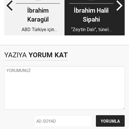
İbrahim
İbrahim Halil
Karagül
Sipahi
ABD Türkiye için
“Zeytin Dalı”, tünele
düşman ülkedir. Bir
girmeden son
gün, binlerce insan
istasyon…
İncirlik’i de kuşatır..
YAZIYA
YORUM KAT