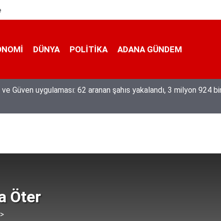
e
ONOMI
DÜNYA
POLİTİKA
ADANA GÜNDEM
eğiyle üretiyor, mesleğin yok olmamasına karşı direniyor
a Öter
 >