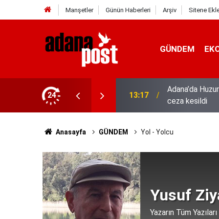
Manşetler
Günün Haberleri
Arşiv
Sitene Ekl
GÜNDEM
EK
hıs yakalandı, 3 milyon 924 bin TL
24
13:01
52 yıldır el em
Anasayfa
GÜNDEM
Yol - Yolcu
Yusuf Ziy
Yazarın Tüm Yazıları