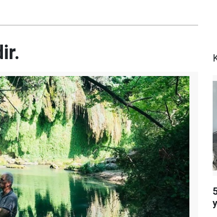
ir.
K
5