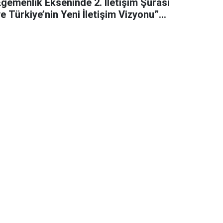
Egemenlik Ekseninde 2. İletişim Şûrası
e Türkiye’nin Yeni İletişim Vizyonu”
başlıklı makales