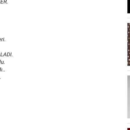
LER.
ri.
ĞLADI.
du.
ı..
.