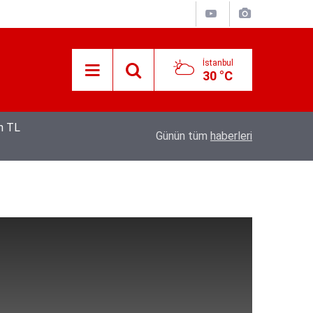
İstanbul
30 °C
12:53
Hava 40, asfalt 200 derece: Adana’da işçileri
Günün tüm
haberleri