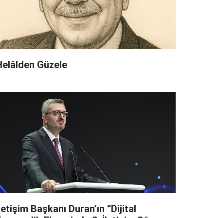
Helâlden Güzele
letişim Başkanı Duran’ın “Dijital