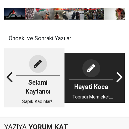
Önceki ve Sonraki Yazılar
Selami
Hayati Koca
Kaytancı
Toprağı Memleket
Sapık Kadınlar!..
Yapanların Ve Bir
İrfanın Sesi
YAZIYA
YORUM KAT