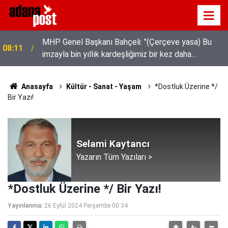
MHP Genel Başkanı Bahçeli: "(Çerçeve yasa) Bu
08:11
imzayla bin yıllık kardeşliğimiz bir kez daha
tescillenmiştir"
Anasayfa
Kültür - Sanat - Yaşam
*Dostluk Üzerine */
Bir Yazı!
Selami Kaytancı
Yazarın Tüm Yazıları >
*Dostluk Üzerine */ Bir Yazı!
Yayınlanma:
26 Eylül 2024 Perşembe 00:34