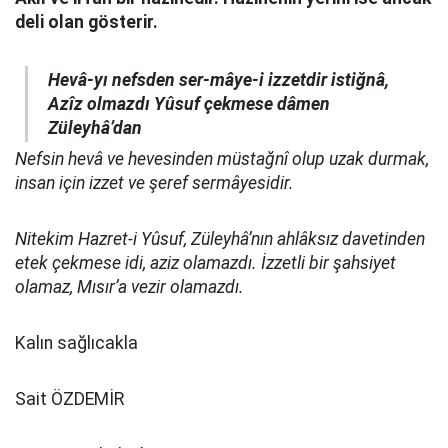
deli olan gösterir.
Hevâ-yı nefsden ser-mâye-i izzetdir istiğnâ,
Azîz olmazdı Yûsuf çekmese dâmen
Züleyhâ’dan
Nefsin hevâ ve hevesinden müstağnî olup uzak durmak,
insan için izzet ve şeref sermâyesidir.
Nitekim Hazret-i Yûsuf, Züleyhâ’nın ahlâksız davetinden
etek çekmese idi, aziz olamazdı. İzzetli bir şahsiyet
olamaz, Mısır’a vezir olamazdı.
Kalın sağlıcakla
Sait ÖZDEMİR