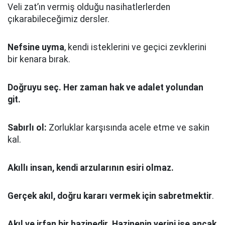
Veli zat’ın vermiş olduğu nasihatlerlerden
çıkarabileceğimiz dersler.
Nefsine uyma
, kendi isteklerini ve geçici zevklerini
bir kenara bırak.
Doğruyu seç.
Her zaman hak ve adalet yolundan
git.
Sabırlı ol:
Zorluklar karşısında acele etme ve sakin
kal.
Akıllı insan, kendi arzularının esiri olmaz.
Gerçek akıl, doğru kararı vermek için sabretmektir
.
Akıl ve irfan bir hazinedir. Hazinenin yerini ise ancak